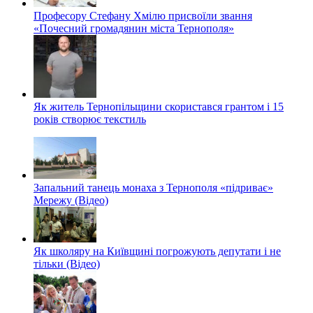
Професору Стефану Хмілю присвоїли звання
«Почесний громадянин міста Тернополя»
Як житель Тернопільщини скористався грантом і 15
років створює текстиль
Запальний танець монаха з Тернополя «підриває»
Мережу (Відео)
Як школяру на Київщині погрожують депутати і не
тільки (Відео)