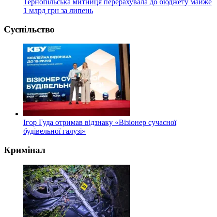
Тернопільська митниця перерахувала до бюджету майже
1 млрд грн за липень
Суспільство
Ігор Гуда отримав відзнаку «Візіонер сучасної
будівельної галузі»
Кримінал