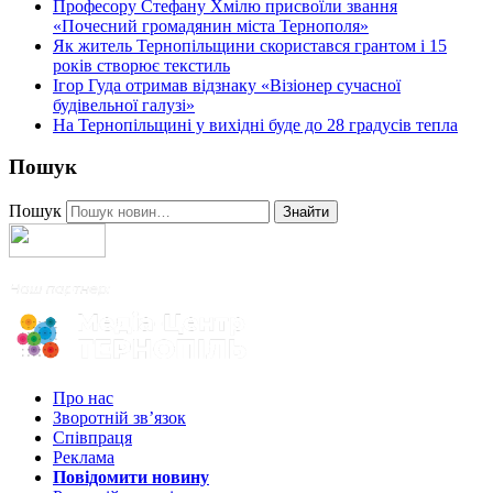
Професору Стефану Хмілю присвоїли звання
«Почесний громадянин міста Тернополя»
Як житель Тернопільщини скористався грантом і 15
років створює текстиль
Ігор Гуда отримав відзнаку «Візіонер сучасної
будівельної галузі»
На Тернопільщині у вихідні буде до 28 градусів тепла
Пошук
Пошук
Знайти
Про нас
Зворотній зв’язок
Співпраця
Реклама
Повідомити новину