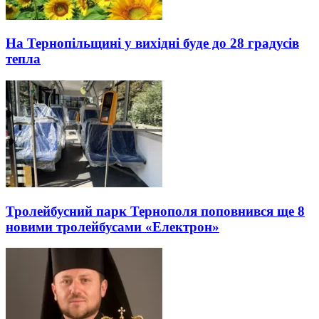
На Тернопільщині у вихідні буде до 28 градусів
тепла
Тролейбусний парк Тернополя поповнився ще 8
новими тролейбусами «Електрон»