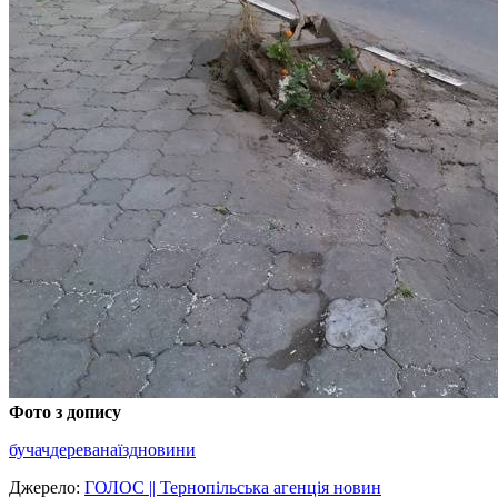
Фото з допису
бучач
дерева
наїзд
новини
Джерело:
ГОЛОС || Тернопільська агенція новин