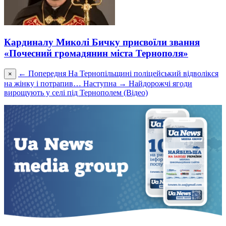
Кардиналу Миколі Бичку присвоїли звання
«Почесний громадянин міста Тернополя»
← Попередня
На Тернопільщині поліцейський відволікся
×
на жінку і потрапив…
Наступна →
Найдорожчі ягоди
вирощують у селі під Тернополем (Відео)