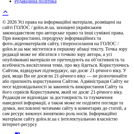
Редакційна політика
© 2026 Усі права на інформаційні матеріали, розміщені на
сайті ГОЛОС / golos.te.ua, захищені українським
законодавством про авторське право та інші суміжні права.
При використанні, передруку інформаційних та
фото-,відеоматеріалів сайту, гіперпосилання на ГОЛОС /
golos.te.ua має міститися в першому абзаці тексту. Точка зору
редакції може не збігатися з точкою зору автора, а усі
опубліковані матеріали не претендують на об’єктивність та
всебічність висвітлення теми, про яку йдеться. Користуючись
Сайтом, відвідувач підтверджує, що досяг 21-річного віку. У
разі, якщо Ви не досягли 21-річного віку — не розпочинайте
або припиніть користування Сайтом. Адміністрація Сайту не
несе відповідальності за законність використання Сайту та
його сервісів Користувачем, який не досяг 21-річного віку.
Редакція не відповідає за достовірність та тлумачення
наведеної інформації, а також може не поділяти погляди та
думки, висловлені читачами сайту в коментарях до статей, а
сам ресурс виконує винятково роль носія. Інформаційні
матеріали сайту golos.te.ua є інтелектуальною власністю
інтернет-ресурсу