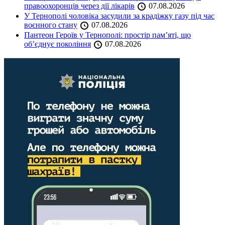
правоохоронців через дії лікарів
07.08.2026
У Тернополі чоловіка засудили за крадіжку газу під час
воєнного стану
07.08.2026
Пантеон Героїв у Тернополі: простір пам’яті, що
об’єднує покоління
07.08.2026