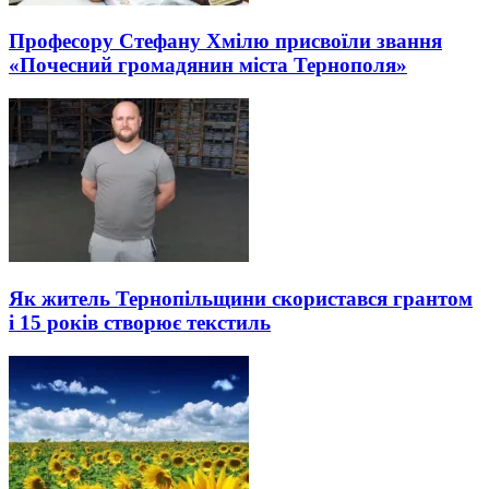
Професору Стефану Хмілю присвоїли звання
«Почесний громадянин міста Тернополя»
Як житель Тернопільщини скористався грантом
і 15 років створює текстиль