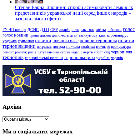
Степан Барна: Злочинні спроби асимілювати лемків як
представників української нації серед інших народів –
зазнали фіаско (фото)
голос
війна
ДТП
ГУ НП поліція
ДСНС
СБУ
аварія
авто
алкоголь
військові
голос новини
зсу
гроші
дитина
допомога
діти
загинув
київ
коронавірус
новини
новини тернополя
новини
новини голос
кримінал
крадіжка
тернопільщини
поліція
патрульні
погода
пожежа
політика
прокуратура
тернопілля
суд
ремонт
розшук
росія
рятувальники
сергій надал
смерть
спорт
тернопіль
тернопільщина
україна
тернопільські новини
чортків
Архіви
Архіви
Ми в соціальних мережах