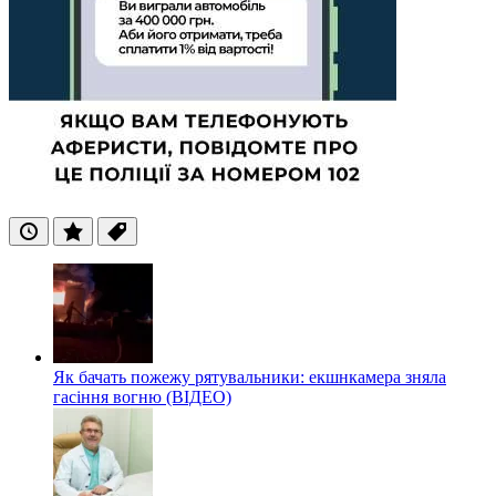
Останні
Популярні
Теги
Як бачать пожежу рятувальники: екшнкамера зняла
гасіння вогню (ВІДЕО)