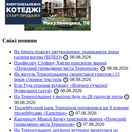
Свіжі новини
Як бачать пожежу рятувальники: екшнкамера зняла
гасіння вогню (ВІДЕО)
08.08.2026
Професору Стефану Хмілю присвоїли звання
«Почесний громадянин міста Тернополя»
08.08.2026
Як житель Тернопільщини скористався грантом і 15
років створює текстиль
08.08.2026
Ігор Гуда отримав відзнаку «Візіонер сучасної
будівельної галузі»
08.08.2026
На Тернопільщині у вихідні буде до 28 градусів тепла
08.08.2026
Тролейбусний парк Тернополя поповнився ще 8 новими
тролейбусами «Електрон»
07.08.2026
Кардиналу Миколі Бичку присвоїли звання «Почесний
громадянин міста Тернополя»
07.08.2026
На Тернопільщині дружина ветерана звернулася до