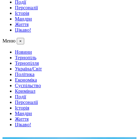
Події
Персоналії
Історія
Мандри
Життя
Цікаво!
Меню
×
Новини
Тернопіль
Тернопілля
Україна/Світ
Політика
Економіка
Суспільство
Кримінал
Події
Персоналії
Історія
Мандри
Життя
Цікаво!