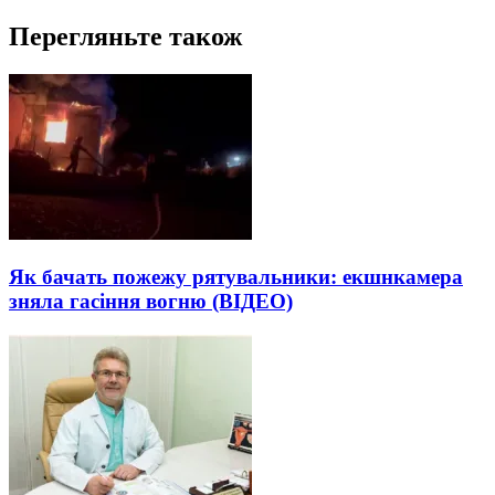
Перегляньте також
Як бачать пожежу рятувальники: екшнкамера
зняла гасіння вогню (ВІДЕО)