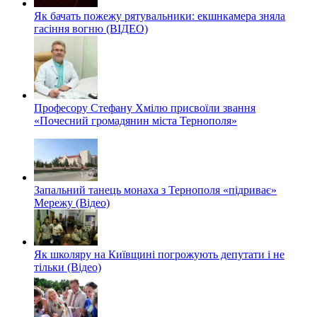
Як бачать пожежу рятувальники: екшнкамера зняла
гасіння вогню (ВІДЕО)
Професору Стефану Хмілю присвоїли звання
«Почесний громадянин міста Тернополя»
Запальний танець монаха з Тернополя «підриває»
Мережу (Відео)
Як школяру на Київщині погрожують депутати і не
тільки (Відео)