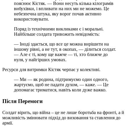
пояснює Кістяк. — Вони несуть кілька кілограмів
вибухівки, і впливати на них ми не можемо. Це
небезпечна штука, яку ворог почав активно
використовувати.
Поряд із технічними викликами є і моральні.
Найбільше солдата тривожить невідомість:
— Іноді здається, що все це можна вирішити на
іншому рівні, а не тут, в окопах, — ділиться солдат.
— Але є ті, кому ще важче — ті, хто ближче до
нуля, у найгірших умовах.
Ресурси для витримки Кістяк черпає у колективі.
— Ми — як родина, підтримуємо один одного,
жартуємо, щоб не падати духом, — каже. — Це
допомагає триматися, навіть коли дуже важко.
Після Перемоги
Солдат вірить, що війна – це не лише боротьба на фронті, а й
можливість змінювати підхід до виховання та ставлення до
армії.