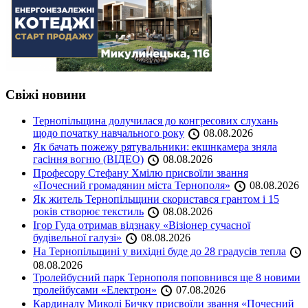
Свіжі новини
Тернопільщина долучилася до конгресових слухань
щодо початку навчального року
08.08.2026
Як бачать пожежу рятувальники: екшнкамера зняла
гасіння вогню (ВІДЕО)
08.08.2026
Професору Стефану Хмілю присвоїли звання
«Почесний громадянин міста Тернополя»
08.08.2026
Як житель Тернопільщини скористався грантом і 15
років створює текстиль
08.08.2026
Ігор Гуда отримав відзнаку «Візіонер сучасної
будівельної галузі»
08.08.2026
На Тернопільщині у вихідні буде до 28 градусів тепла
08.08.2026
Тролейбусний парк Тернополя поповнився ще 8 новими
тролейбусами «Електрон»
07.08.2026
Кардиналу Миколі Бичку присвоїли звання «Почесний