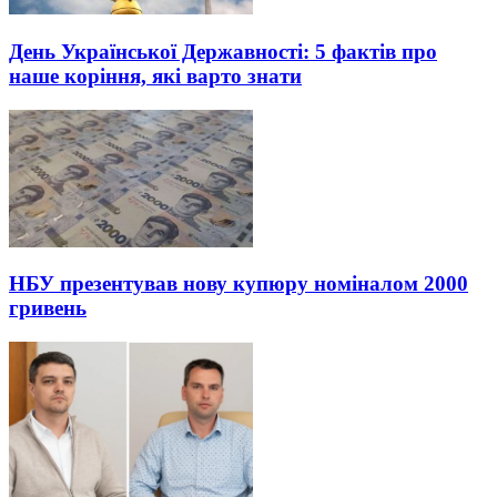
День Української Державності: 5 фактів про
наше коріння, які варто знати
НБУ презентував нову купюру номіналом 2000
гривень