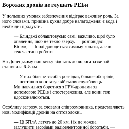
Ворожих дронів не глушать РЕБи
У польових умовах забезпечення відіграє важливу роль. За
його словами, привізна кухня добре налагоджена: є вода і
необхідні продукти.
— Бліндажі облаштовуємо самі: важливо, щоб було
опалення, щоб не текло зверху, — розповідає
Кістяк, — Іноді доводиться самому копати, але це
теж частина роботи.
На Донецькому напрямку відстань до ворога зазвичай
становила 6–8 км.
— У них більше засобів розвідки, більше обстрілів,
— невтішно констатує військовослужбовець. —
Ми навчилися боротися з FPV-дронами за
допомогою РЕБів і спостереження, але вони теж
вдосконалюються.
Особливу загрозу, за словами співрозмовника, представляють
нові модифікації дронів на оптоволокні.
— Ці БПлА летять до 20 км, і їх не можна
заглушити засобами радіоелектронної боротьби, —