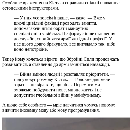
Особливе враження на Кістяка справили спільні навчання з
естонськими інструкторами.
— У них усе зовсім інакше, — каже. — Вже у
школі цивільні фахівці проводять заняття,
допомагаючи дітям обрати майбутню
спеціалізацію у війську. Це формує інше ставлення
до служби, сприйняття армії як гідної професії. У
нас цього довго бракувало, все виглядало так, ніби
воно непотрібне.
Тепер йому хочеться вірити, що Збройні Сили продовжать
розвиватися, а ставлення до армії зміниться назавжди.
— Війна змінює людей і розставляє пріоритети, —
підсумовує розмову Кістяк. — Головне для мене
зараз — це віра в те, що після Перемоги ми
зможемо побудувати нове, мирне життя і не
допустити глобальної війни у майбутньому.
А щодо себе особисто — мріє навчитися чомусь новому:
вивчити іноземну мову або мову програмування.