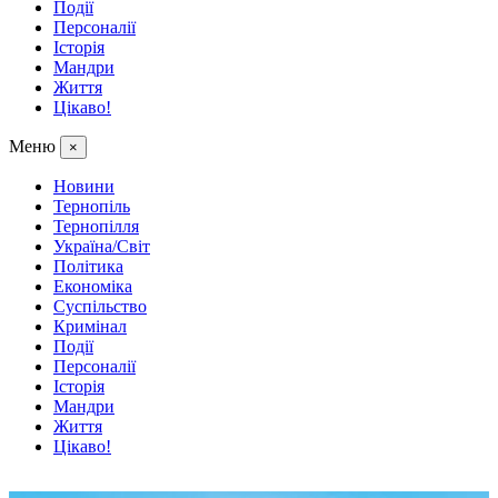
Події
Персоналії
Історія
Мандри
Життя
Цікаво!
Меню
×
Новини
Тернопіль
Тернопілля
Україна/Світ
Політика
Економіка
Суспільство
Кримінал
Події
Персоналії
Історія
Мандри
Життя
Цікаво!