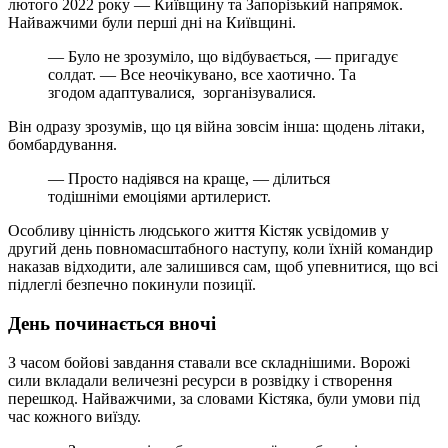
лютого 2022 року — Київщину та Запорізький напрямок.
Найважчими були перші дні на Київщині.
— Було не зрозуміло, що відбувається, — пригадує
солдат. — Все неочікувано, все хаотично. Та
згодом адаптувалися, зорганізувалися.
Він одразу зрозумів, що ця війна зовсім інша: щодень літаки,
бомбардування.
— Просто надіявся на краще, — ділиться
тодішніми емоціями артилерист.
Особливу цінність людського життя Кістяк усвідомив у
другий день повномасштабного наступу, коли їхній командир
наказав відходити, але залишився сам, щоб упевнитися, що всі
підлеглі безпечно покинули позиції.
День починається вночі
З часом бойові завдання ставали все складнішими. Ворожі
сили вкладали величезні ресурси в розвідку і створення
перешкод. Найважчими, за словами Кістяка, були умови під
час кожного виїзду.