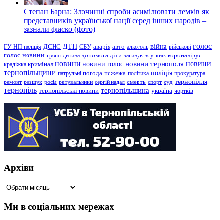
Степан Барна: Злочинні спроби асимілювати лемків як
представників української нації серед інших народів –
зазнали фіаско (фото)
голос
війна
ДТП
ГУ НП поліція
ДСНС
СБУ
аварія
авто
алкоголь
військові
голос новини
зсу
гроші
дитина
допомога
діти
загинув
київ
коронавірус
новини
новини тернополя
новини
новини голос
кримінал
крадіжка
тернопільщини
поліція
патрульні
погода
пожежа
політика
прокуратура
тернопілля
суд
ремонт
розшук
росія
рятувальники
сергій надал
смерть
спорт
тернопіль
тернопільщина
україна
тернопільські новини
чортків
Архіви
Архіви
Ми в соціальних мережах