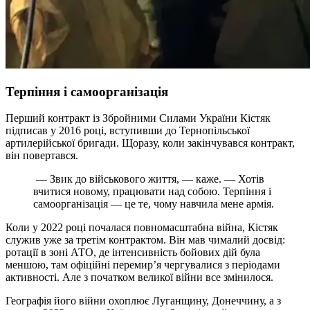
Терпіння і самоорганізація
Перший контракт із Збройними Силами України Кістяк
підписав у 2016 році, вступивши до Тернопільської
артилерійської бригади. Щоразу, коли закінчувався контракт,
він повертався.
— Звик до військового життя, — каже. — Хотів
вчитися новому, працювати над собою. Терпіння і
самоорганізація — це те, чому навчила мене армія.
Коли у 2022 році почалася повномасштабна війна, Кістяк
служив уже за третім контрактом. Він мав чималий досвід:
ротації в зоні АТО, де інтенсивність бойових дій була
меншою, там офіційні перемир’я чергувалися з періодами
активності. Але з початком великої війни все змінилося.
Географія його війни охоплює Луганщину, Донеччину, а з