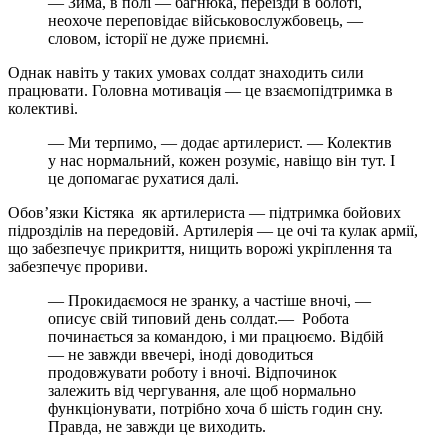
— Зима, в полі — багнюка, переїзди в болоті,
неохоче переповідає військовослужбовець, —
словом, історії не дуже приємні.
Однак навіть у таких умовах солдат знаходить сили
працювати. Головна мотивація — це взаємопідтримка в
колективі.
— Ми терпимо, — додає артилерист. — Колектив
у нас нормальний, кожен розуміє, навіщо він тут. І
це допомагає рухатися далі.
Обов’язки Кістяка як артилериста — підтримка бойових
підрозділів на передовій. Артилерія — це очі та кулак армії,
що забезпечує прикриття, нищить ворожі укріплення та
забезпечує прориви.
— Прокидаємося не зранку, а частіше вночі, —
описує свій типовий день солдат.— Робота
починається за командою, і ми працюємо. Відбій
— не завжди ввечері, іноді доводиться
продовжувати роботу і вночі. Відпочинок
залежить від чергування, але щоб нормально
функціонувати, потрібно хоча б шість годин сну.
Правда, не завжди це виходить.