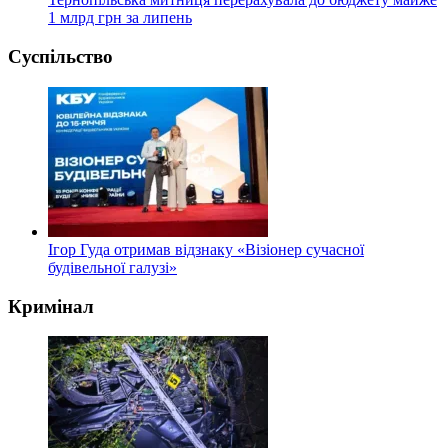
1 млрд грн за липень
Суспільство
Ігор Гуда отримав відзнаку «Візіонер сучасної
будівельної галузі»
Кримінал