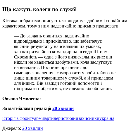
Що кажуть колеги по службі
Кістяка побратими описують як людину з добрим і спокійним
характером, тому з ним надзвичайно приємно працювати.
— До завдань ставиться надзвичайно
відповідально і прискіпливо, що забезпечує
якісний результат у найскладніших умовах, —
характеризує його командир на псевдо Шторм. —
Скромність — одна з його визначальних рис: він
ніколи не хвалиться здобутками, хоча заслуговує
на визнання. Постійне прагнення до
самовдосконалення і саморозвитку робить його не
лише цінним товаришем у службі, а й прикладом
для інших. Він завжди готовий допомогти і
підтримати побратимів, незалежно від обставин.
Оксана Чмиленко
За матйіалами редакції
20 хвилин
історія з фронту
армія
артилерист
боїни
захисники
україна
Джерело:
20 хвилин