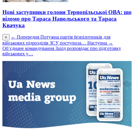
Нові заступники голови Тернопільської ОВА: що
відомо про Тараса Навольського та Тараса
Квачука
← Попередня
Потужна партія безпілотників для
×
військових підрозділів ЗСУ поступила…
Наступна →
Об’єднане командування Захід розповідає про підготовку
військових у…