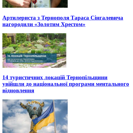
Артилериста з Тернополя Тараса Сінгалевича
нагородили «Золотим Хрестом»
14 туристичних локацій Тернопільщини
увійшли до національної програми ментального
відновлення