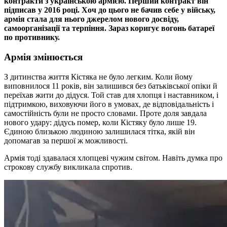
контракти з українською армією. Перший контракт він
підписав у 2016 році. Хоч до цього не бачив себе у війську,
армія стала для нього джерелом нового досвіду,
самоорганізації та терпіння. Зараз коригує вогонь батареї
по противнику.
Армія змінюється
З дитинства життя Кістяка не було легким. Коли йому
виповнилося 11 років, він залишився без батьківської опіки й
переїхав жити до дідуся. Той став для хлопця і наставником, і
підтримкою, виховуючи його в умовах, де відповідальність і
самостійність були не просто словами. Проте доля завдала
нового удару: дідусь помер, коли Кістяку було лише 19.
Єдиною близькою людиною залишилася тітка, якій він
допомагав за першої ж можливості.
Армія тоді здавалася хлопцеві чужим світом. Навіть думка про
строкову службу викликала спротив.