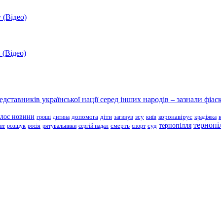
 (Відео)
 (Відео)
ставників української нації серед інших народів – зазнали фіаск
олос новини
зсу
гроші
дитина
допомога
діти
загинув
київ
коронавірус
крадіжка
тернопі
тернопілля
суд
нт
розшук
росія
рятувальники
сергій надал
смерть
спорт