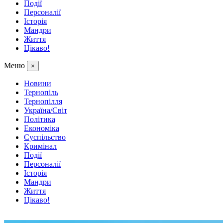
Події
Персоналії
Історія
Мандри
Життя
Цікаво!
Меню
×
Новини
Тернопіль
Тернопілля
Україна/Світ
Політика
Економіка
Суспільство
Кримінал
Події
Персоналії
Історія
Мандри
Життя
Цікаво!