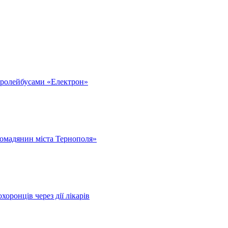
тролейбусами «Електрон»
омадянин міста Тернополя»
оронців через дії лікарів