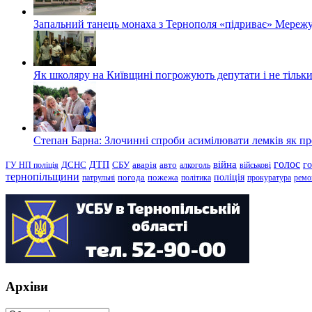
Запальний танець монаха з Тернополя «підриває» Мережу
Як школяру на Київщині погрожують депутати і не тільки
Степан Барна: Злочинні спроби асимілювати лемків як пред
голос
війна
г
ДТП
ГУ НП поліція
ДСНС
СБУ
аварія
авто
алкоголь
військові
тернопільщини
поліція
патрульні
погода
пожежа
політика
прокуратура
ремо
Архіви