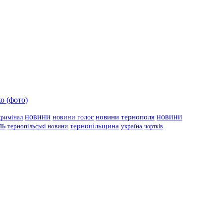
о (фото)
новини
новини тернополя
новини
новини голос
кримінал
ль
тернопільщина
україна
тернопільські новини
чортків