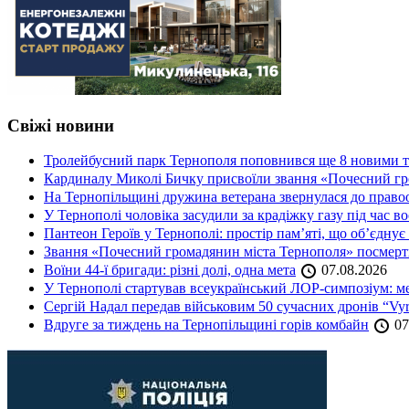
Свіжі новини
Тролейбусний парк Тернополя поповнився ще 8 новими 
Кардиналу Миколі Бичку присвоїли звання «Почесний гр
На Тернопільщині дружина ветерана звернулася до правоох
У Тернополі чоловіка засудили за крадіжку газу під час в
Пантеон Героїв у Тернополі: простір пам’яті, що об’єднує
Звання «Почесний громадянин міста Тернополя» посмерт
Воїни 44-ї бригади: різні долі, одна мета
07.08.2026
У Тернополі стартував всеукраїнський ЛОР-симпозіум: ме
Сергій Надал передав військовим 50 сучасних дронів “Vyr
Вдруге за тиждень на Тернопільщині горів комбайн
07