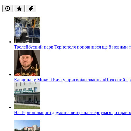
Останні
Популярні
Теги
Тролейбусний парк Тернополя поповнився ще 8 новими 
Кардиналу Миколі Бичку присвоїли звання «Почесний гр
На Тернопільщині дружина ветерана звернулася до правоох