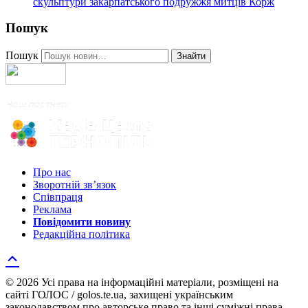
скульптури закарпатського подружжя митців Корж
Пошук
Пошук
Знайти
Про нас
Зворотній зв’язок
Співпраця
Реклама
Повідомити новину
Редакційна політика
© 2026 Усі права на інформаційні матеріали, розміщені на
сайті ГОЛОС / golos.te.ua, захищені українським
законодавством про авторське право та інші суміжні права.