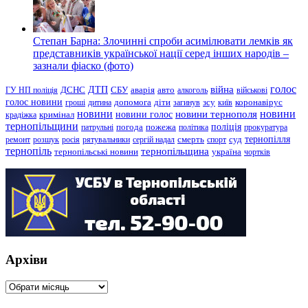
Степан Барна: Злочинні спроби асимілювати лемків як
представників української нації серед інших народів –
зазнали фіаско (фото)
голос
війна
ДТП
ГУ НП поліція
ДСНС
СБУ
аварія
авто
алкоголь
військові
голос новини
зсу
гроші
дитина
допомога
діти
загинув
київ
коронавірус
новини
новини тернополя
новини
новини голос
кримінал
крадіжка
тернопільщини
поліція
патрульні
погода
пожежа
політика
прокуратура
тернопілля
суд
ремонт
розшук
росія
рятувальники
сергій надал
смерть
спорт
тернопіль
тернопільщина
україна
тернопільські новини
чортків
Архіви
Архіви