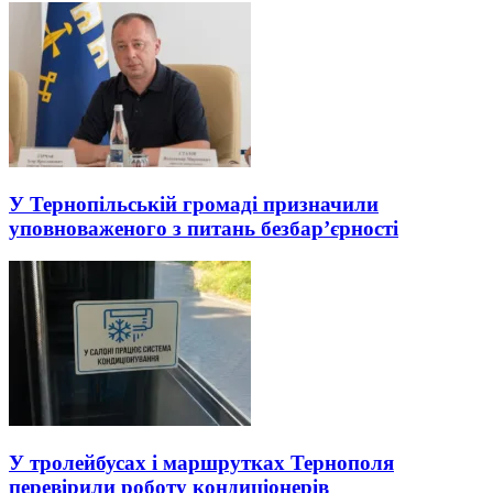
У Тернопільській громаді призначили
уповноваженого з питань безбар’єрності
У тролейбусах і маршрутках Тернополя
перевірили роботу кондиціонерів