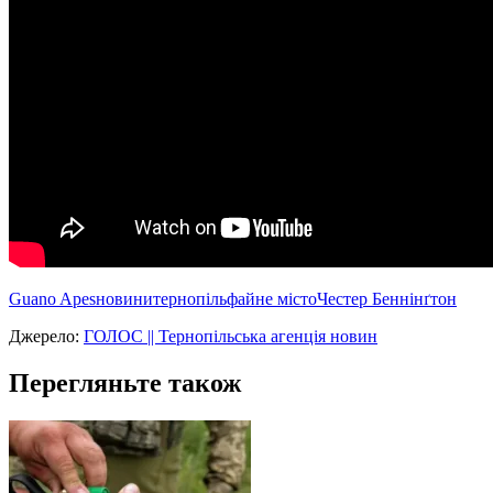
Guano Apes
новини
тернопіль
файне місто
Честер Беннінґтон
Джерело:
ГОЛОС || Тернопільська агенція новин
Перегляньте також