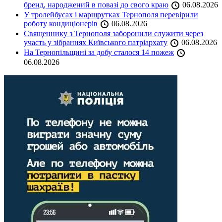
бренд, народжений в повазі до свого краю
06.08.2026
У тролейбусах і маршрутках Тернополя перевірили
роботу кондиціонерів
06.08.2026
Священнику з Тернополя заборонили служити через
участь у зібраннях Київського патріархату
06.08.2026
На Тернопільщині за добу сталося 14 пожеж
06.08.2026