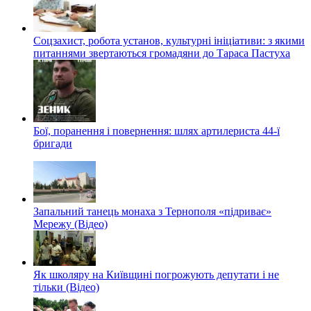
Соцзахист, робота установ, культурні ініціативи: з якими
питаннями звертаються громадяни до Тараса Пастуха
Бої, поранення і повернення: шлях артилериста 44-ї
бригади
Запальний танець монаха з Тернополя «підриває»
Мережу (Відео)
Як школяру на Київщині погрожують депутати і не
тільки (Відео)