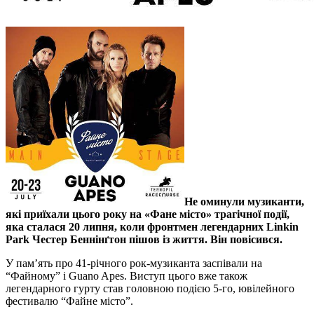
Не оминули музиканти,
які приїхали цього року на «Фане місто» трагічної події,
яка сталася 20 липня, коли фронтмен легендарних Linkin
Park Честер Беннінґтон пішов із життя. Він повісився.
У пам’ять про 41-річного рок-музиканта заспівали на
“Файному” і Guano Apes. Виступ цього вже також
легендарного гурту став головною подією 5-го, ювілейного
фестивалю “Файне місто”.