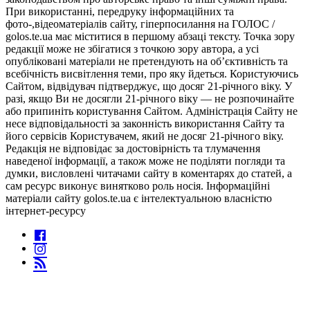
При використанні, передруку інформаційних та
фото-,відеоматеріалів сайту, гіперпосилання на ГОЛОС /
golos.te.ua має міститися в першому абзаці тексту. Точка зору
редакції може не збігатися з точкою зору автора, а усі
опубліковані матеріали не претендують на об’єктивність та
всебічність висвітлення теми, про яку йдеться. Користуючись
Сайтом, відвідувач підтверджує, що досяг 21-річного віку. У
разі, якщо Ви не досягли 21-річного віку — не розпочинайте
або припиніть користування Сайтом. Адміністрація Сайту не
несе відповідальності за законність використання Сайту та
його сервісів Користувачем, який не досяг 21-річного віку.
Редакція не відповідає за достовірність та тлумачення
наведеної інформації, а також може не поділяти погляди та
думки, висловлені читачами сайту в коментарях до статей, а
сам ресурс виконує винятково роль носія. Інформаційні
матеріали сайту golos.te.ua є інтелектуальною власністю
інтернет-ресурсу