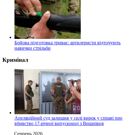
Бойова підготовка триває: артилеристи відточують
навички стрільби
Кримінал
Апеляційний суд залишив у силі вирок у справі про
вбивство 17-річної випускниці з Вишнівця
Серпень 2026