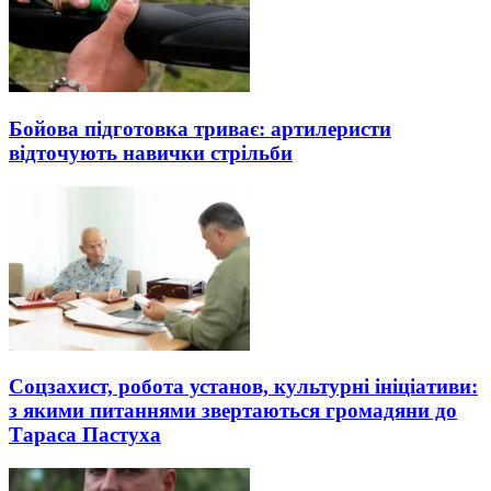
Бойова підготовка триває: артилеристи
відточують навички стрільби
Соцзахист, робота установ, культурні ініціативи:
з якими питаннями звертаються громадяни до
Тараса Пастуха