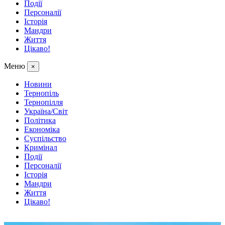
Події
Персоналії
Історія
Мандри
Життя
Цікаво!
Меню
×
Новини
Тернопіль
Тернопілля
Україна/Світ
Політика
Економіка
Суспільство
Кримінал
Події
Персоналії
Історія
Мандри
Життя
Цікаво!