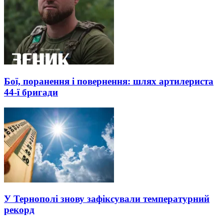
Бої, поранення і повернення: шлях артилериста
44-ї бригади
У Тернополі знову зафіксували температурний
рекорд