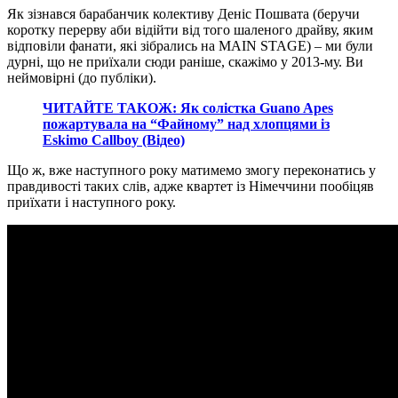
Як зізнався барабанчик колективу Деніс Пошвата (беручи
коротку перерву аби відійти від того шаленого драйву, яким
відповіли фанати, які зібрались на MAIN STAGE) – ми були
дурні, що не приїхали сюди раніше, скажімо у 2013-му. Ви
неймовірні (до публіки).
ЧИТАЙТЕ ТАКОЖ: Як солістка Guano Apes
пожартувала на “Файному” над хлопцями із
Eskimo Callboy (Відео)
Що ж, вже наступного року матимемо змогу переконатись у
правдивості таких слів, адже квартет із Німеччини пообіцяв
приїхати і наступного року.