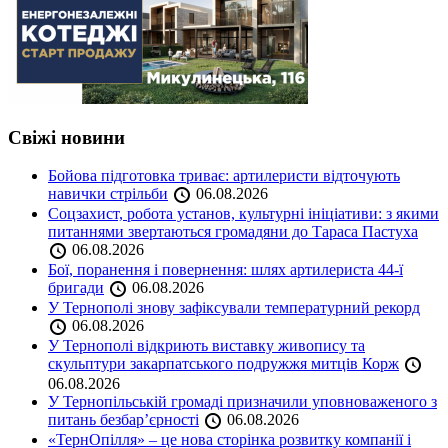
Свіжі новини
Бойова підготовка триває: артилеристи відточують
навички стрільби
06.08.2026
Соцзахист, робота установ, культурні ініціативи: з якими
питаннями звертаються громадяни до Тараса Пастуха
06.08.2026
Бої, поранення і повернення: шлях артилериста 44-ї
бригади
06.08.2026
У Тернополі знову зафіксували температурний рекорд
06.08.2026
У Тернополі відкриють виставку живопису та
скульптури закарпатського подружжя митців Корж
06.08.2026
У Тернопільській громаді призначили уповноваженого з
питань безбар’єрності
06.08.2026
«ТернОпілля» – це нова сторінка розвитку компанії і