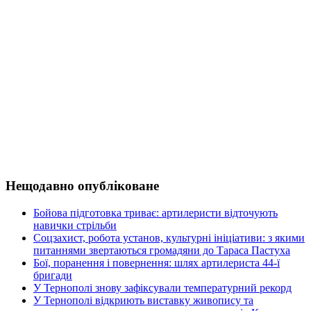
Нещодавно опубліковане
Бойова підготовка триває: артилеристи відточують
навички стрільби
Соцзахист, робота установ, культурні ініціативи: з якими
питаннями звертаються громадяни до Тараса Пастуха
Бої, поранення і повернення: шлях артилериста 44-ї
бригади
У Тернополі знову зафіксували температурний рекорд
У Тернополі відкриють виставку живопису та