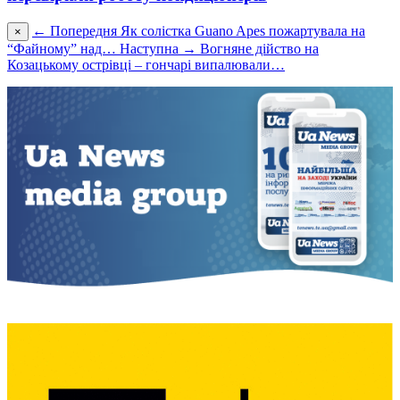
← Попередня
Як солістка Guano Apes пожартувала на
×
“Файному” над…
Наступна →
Вогняне дійство на
Козацькому острівці – гончарі випалювали…