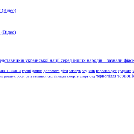
 (Відео)
 (Відео)
ставників української нації серед інших народів – зазнали фіаск
олос новини
зсу
гроші
дитина
допомога
діти
загинув
київ
коронавірус
крадіжка
тернопі
тернопілля
суд
нт
розшук
росія
рятувальники
сергій надал
смерть
спорт