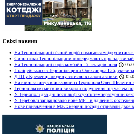
Свіжі новини
На Тернопільщині п’яний водій намагався «відкупитися» в
Синоптики Тернопільщини попереджають про надзвичайн
На Тернопільщині горів комбайн і 5 гектарів поля
05.0
Поліцейського з Тернопільщини Олександра Гайдукевича 
ДТП у Кременці: людину затисло в салоні автівки
05.0
На війні загинув військовий із Тернополя Олег Шелетин 
Тернопільські митники викрили порушення під час експор
У Тернополі два дні поспіль фіксують температурний рек
У Теребовлі запрацювало нове МРТ-відділення: обстеже
Нове призначення в МЗС: керівні посади отримали двоє в