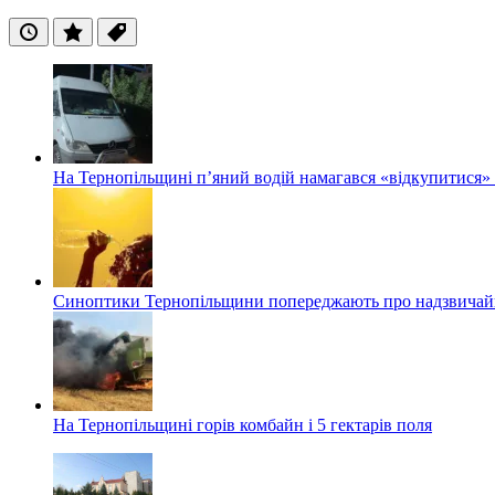
Останні
Популярні
Теги
На Тернопільщині п’яний водій намагався «відкупитися» в
Синоптики Тернопільщини попереджають про надзвичайн
На Тернопільщині горів комбайн і 5 гектарів поля