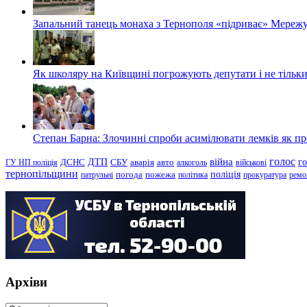
Запальний танець монаха з Тернополя «підриває» Мережу
Як школяру на Київщині погрожують депутати і не тільки
Степан Барна: Злочинні спроби асимілювати лемків як пред
голос
війна
г
ДТП
ГУ НП поліція
ДСНС
СБУ
аварія
авто
алкоголь
військові
тернопільщини
поліція
патрульні
погода
пожежа
політика
прокуратура
ремо
Архіви