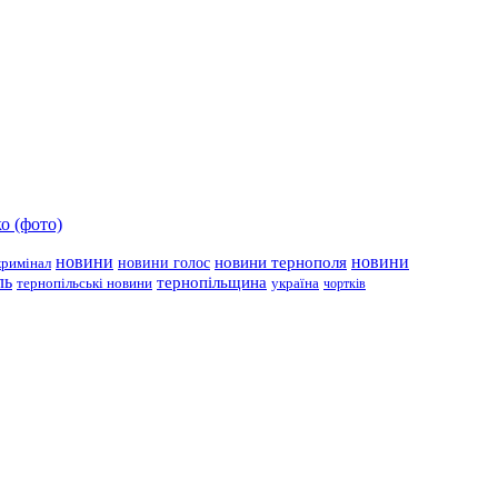
о (фото)
новини
новини тернополя
новини
новини голос
кримінал
ль
тернопільщина
україна
тернопільські новини
чортків