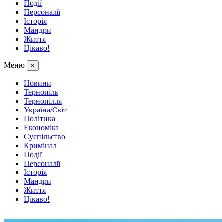
Події
Персоналії
Історія
Мандри
Життя
Цікаво!
Меню
×
Новини
Тернопіль
Тернопілля
Україна/Світ
Політика
Економіка
Суспільство
Кримінал
Події
Персоналії
Історія
Мандри
Життя
Цікаво!