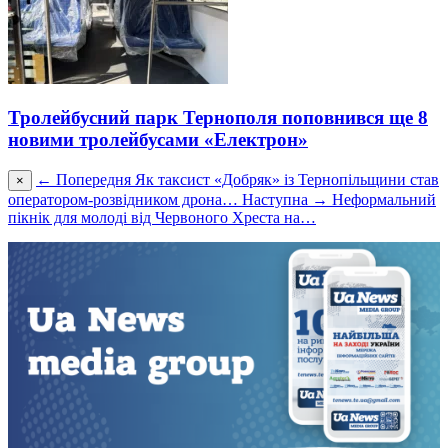
Тролейбусний парк Тернополя поповнився ще 8
новими тролейбусами «Електрон»
← Попередня
Як таксист «Добряк» із Тернопільщини став
×
оператором-розвідником дрона…
Наступна →
Неформальний
пікнік для молоді від Червоного Хреста на…