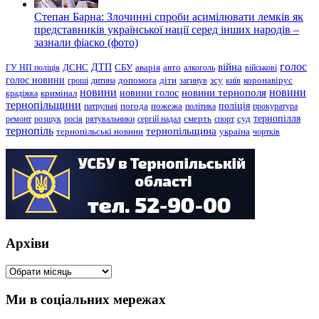
Степан Барна: Злочинні спроби асимілювати лемків як
представників української нації серед інших народів –
зазнали фіаско (фото)
голос
війна
ДТП
ГУ НП поліція
ДСНС
СБУ
аварія
авто
алкоголь
військові
голос новини
зсу
гроші
дитина
допомога
діти
загинув
київ
коронавірус
новини
новини тернополя
новини
новини голос
кримінал
крадіжка
тернопільщини
поліція
патрульні
погода
пожежа
політика
прокуратура
тернопілля
суд
ремонт
розшук
росія
рятувальники
сергій надал
смерть
спорт
тернопіль
тернопільщина
україна
тернопільські новини
чортків
Архіви
Архіви
Ми в соціальних мережах