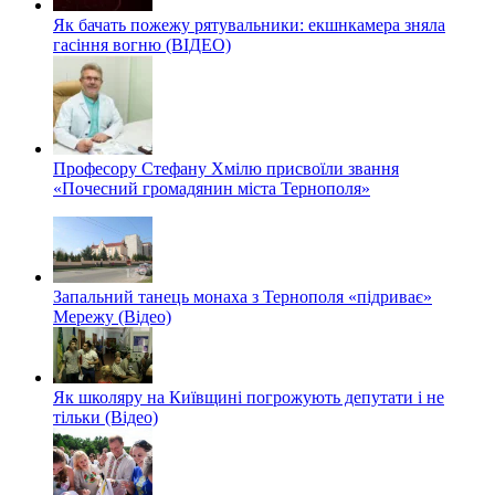
Як бачать пожежу рятувальники: екшнкамера зняла
гасіння вогню (ВІДЕО)
Професору Стефану Хмілю присвоїли звання
«Почесний громадянин міста Тернополя»
Запальний танець монаха з Тернополя «підриває»
Мережу (Відео)
Як школяру на Київщині погрожують депутати і не
тільки (Відео)