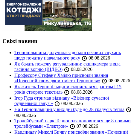
Свіжі новини
Тернопільщина долучилася до конгресових слухань
щодо початку навчального року
08.08.2026
Як бачать пожежу рятувальники: екшнкамера зняла
гасіння вогню (ВІДЕО)
08.08.2026
Професору Стефану Хмілю присвоїли звання
«Почесний громадянин міста Тернополя»
08.08.2026
Як житель Тернопільщини скористався грантом і 15
років створює текстиль
08.08.2026
Ігор Гуда отримав відзнаку «Візіонер сучасної
будівельної галузі»
08.08.2026
На Тернопільщині у вихідні буде до 28 градусів тепла
08.08.2026
Тролейбусний парк Тернополя поповнився ще 8 новими
тролейбусами «Електрон»
07.08.2026
Кардиналу Миколі Бичку присвоїли звання «Почесний