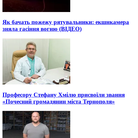
Як бачать пожежу рятувальники: екшнкамера
зняла гасіння вогню (ВІДЕО)
Професору Стефану Хмілю присвоїли звання
«Почесний громадянин міста Тернополя»