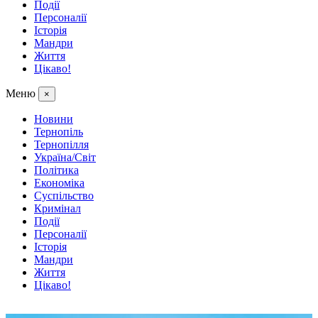
Події
Персоналії
Історія
Мандри
Життя
Цікаво!
Меню
×
Новини
Тернопіль
Тернопілля
Україна/Світ
Політика
Економіка
Суспільство
Кримінал
Події
Персоналії
Історія
Мандри
Життя
Цікаво!