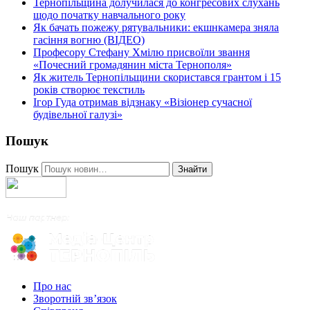
Тернопільщина долучилася до конгресових слухань
щодо початку навчального року
Як бачать пожежу рятувальники: екшнкамера зняла
гасіння вогню (ВІДЕО)
Професору Стефану Хмілю присвоїли звання
«Почесний громадянин міста Тернополя»
Як житель Тернопільщини скористався грантом і 15
років створює текстиль
Ігор Гуда отримав відзнаку «Візіонер сучасної
будівельної галузі»
Пошук
Пошук
Знайти
Про нас
Зворотній зв’язок