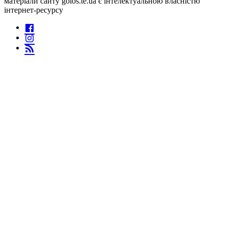
матеріали сайту golos.te.ua є інтелектуальною власністю
інтернет-ресурсу