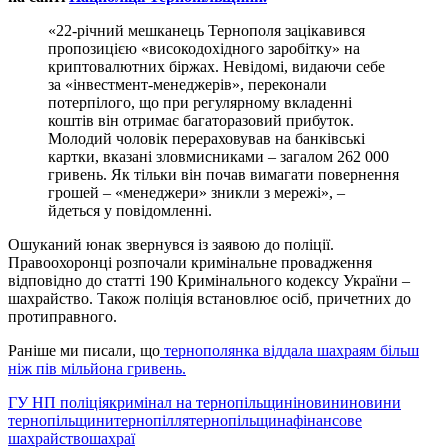
«22-річний мешканець Тернополя зацікавився
пропозицією «високодохідного заробітку» на
криптовалютних біржах. Невідомі, видаючи себе
за «інвестмент-менеджерів», переконали
потерпілого, що при регулярному вкладенні
коштів він отримає багаторазовий прибуток.
Молодий чоловік перераховував на банківські
картки, вказані зловмисниками – загалом 262 000
гривень. Як тільки він почав вимагати повернення
грошей – «менеджери» зникли з мережі», –
йдеться у повідомленні.
Ошуканий юнак звернувся із заявою до поліції.
Правоохоронці розпочали кримінальне провадження
відповідно до статті 190 Кримінального кодексу України –
шахрайство. Також поліція встановлює осіб, причетних до
протиправного.
Раніше ми писали, що
тернополянка віддала шахраям більш
ніж пів мільйона гривень.
ГУ НП поліція
кримінал на тернопільщині
новини
новини
тернопільщини
тернопілля
тернопільщина
фінансове
шахрайство
шахраї