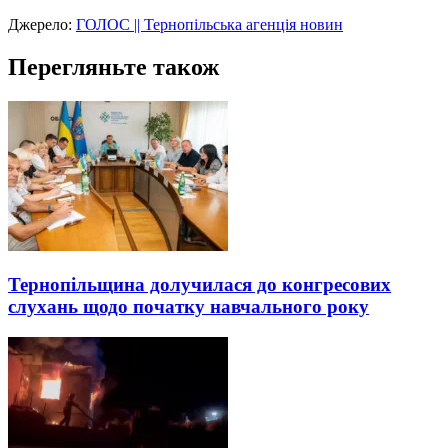
Джерело:
ГОЛОС || Тернопільська агенція новин
Перегляньте також
Тернопільщина долучилася до конгресових
слухань щодо початку навчального року