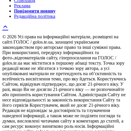
Співпраця
Реклама
Повідомити новину
Редакційна політика
© 2026 Усі права на інформаційні матеріали, розміщені на
сайті ГОЛОС / golos.te.ua, захищені українським
законодавством про авторське право та інші суміжні права.
При використанні, передруку інформаційних та
фото-,відеоматеріалів сайту, гіперпосилання на ГОЛОС /
golos.te.ua має міститися в першому абзаці тексту. Точка зору
редакції може не збігатися з точкою зору автора, а усі
опубліковані матеріали не претендують на об’єктивність та
всебічність висвітлення теми, про яку йдеться. Користуючись
Сайтом, відвідувач підтверджує, що досяг 21-річного віку. У
разі, якщо Ви не досягли 21-річного віку — не розпочинайте
або припиніть користування Сайтом. Адміністрація Сайту не
несе відповідальності за законність використання Сайту та
його сервісів Користувачем, який не досяг 21-річного віку.
Редакція не відповідає за достовірність та тлумачення
наведеної інформації, а також може не поділяти погляди та
думки, висловлені читачами сайту в коментарях до статей, а
сам ресурс виконує винятково роль носія. Інформаційні