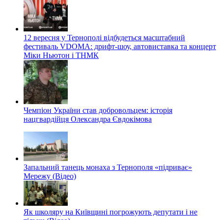
12 вересня у Тернополі відбудеться масштабний
фестиваль VDOMA: дрифт-шоу, автовиставка та концерт
Міки Ньютон і ТНМК
Чемпіон України став добровольцем: історія
нацгвардійця Олександра Євдокімова
Запальний танець монаха з Тернополя «підриває»
Мережу (Відео)
Як школяру на Київщині погрожують депутати і не