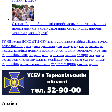
тільки (Відео)
Степан Барна: Злочинні спроби асимілювати лемків як
представників української нації серед інших народів –
зазнали фіаско (фото)
голос
війна
ДТП
ГУ НП поліція
ДСНС
СБУ
аварія
авто
алкоголь
військові
голос новини
зсу
гроші
дитина
допомога
діти
загинув
київ
коронавірус
новини
новини тернополя
новини
новини голос
кримінал
крадіжка
тернопільщини
поліція
патрульні
погода
пожежа
політика
прокуратура
тернопілля
суд
ремонт
розшук
росія
рятувальники
сергій надал
смерть
спорт
тернопіль
тернопільщина
україна
тернопільські новини
чортків
Архіви