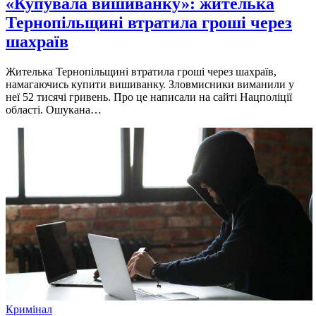
«Купувала вишиванку»: жителька
Тернопільщині втратила гроші через
шахраїв
Жителька Тернопільщині втратила гроші через шахраїв,
намагаючись купити вишиванку. Зловмисники виманили у
неї 52 тисячі гривень. Про це написали на сайті Нацполіції
області. Ошукана…
Кримінал