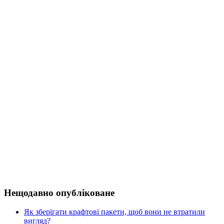
Нещодавно опубліковане
Як зберігати крафтові пакети, щоб вони не втратили
вигляд?