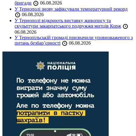
бригади
06.08.2026
У Тернополі знову зафіксували температурний рекорд
06.08.2026
У Тернополі відкриють виставку живопису та
скульптури закарпатського подружжя митців Корж
06.08.2026
У Тернопільській громаді призначили уповноваженого з
питань безбар’єрності
06.08.2026