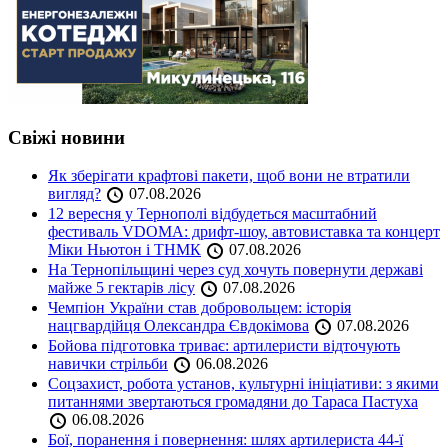
Свіжі новини
Як зберігати крафтові пакети, щоб вони не втратили
вигляд?
07.08.2026
12 вересня у Тернополі відбудеться масштабний
фестиваль VDOMA: дрифт-шоу, автовиставка та концерт
Міки Ньютон і ТНМК
07.08.2026
На Тернопільщині через суд хочуть повернути державі
майже 5 гектарів лісу
07.08.2026
Чемпіон України став добровольцем: історія
нацгвардійця Олександра Євдокімова
07.08.2026
Бойова підготовка триває: артилеристи відточують
навички стрільби
06.08.2026
Соцзахист, робота установ, культурні ініціативи: з якими
питаннями звертаються громадяни до Тараса Пастуха
06.08.2026
Бої, поранення і повернення: шлях артилериста 44-ї