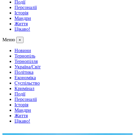
Події
Персоналії
Історія
Мандри
Життя
Цікаво!
Меню
×
Новини
Тернопіль
Тернопілля
Україна/Світ
Політика
Економіка
Суспільство
Кримінал
Події
Персоналії
Історія
Мандри
Життя
Цікаво!