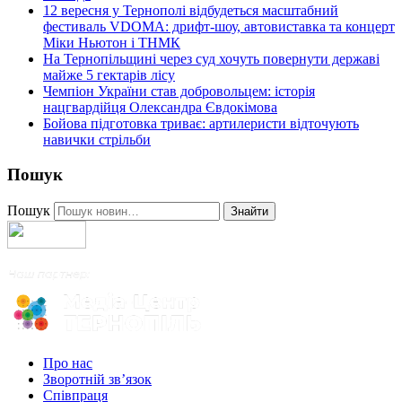
12 вересня у Тернополі відбудеться масштабний
фестиваль VDOMA: дрифт-шоу, автовиставка та концерт
Міки Ньютон і ТНМК
На Тернопільщині через суд хочуть повернути державі
майже 5 гектарів лісу
Чемпіон України став добровольцем: історія
нацгвардійця Олександра Євдокімова
Бойова підготовка триває: артилеристи відточують
навички стрільби
Пошук
Пошук
Знайти
Про нас
Зворотній зв’язок
Співпраця