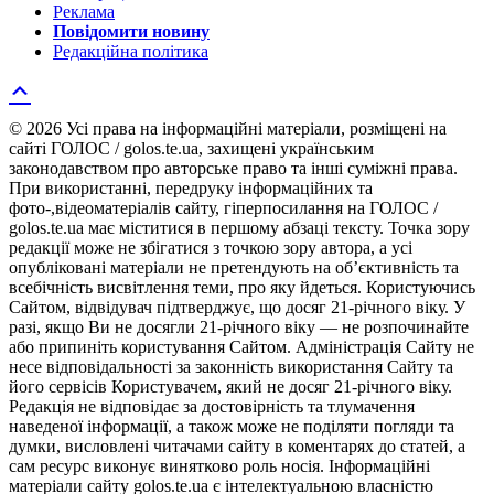
Реклама
Повідомити новину
Редакційна політика
© 2026 Усі права на інформаційні матеріали, розміщені на
сайті ГОЛОС / golos.te.ua, захищені українським
законодавством про авторське право та інші суміжні права.
При використанні, передруку інформаційних та
фото-,відеоматеріалів сайту, гіперпосилання на ГОЛОС /
golos.te.ua має міститися в першому абзаці тексту. Точка зору
редакції може не збігатися з точкою зору автора, а усі
опубліковані матеріали не претендують на об’єктивність та
всебічність висвітлення теми, про яку йдеться. Користуючись
Сайтом, відвідувач підтверджує, що досяг 21-річного віку. У
разі, якщо Ви не досягли 21-річного віку — не розпочинайте
або припиніть користування Сайтом. Адміністрація Сайту не
несе відповідальності за законність використання Сайту та
його сервісів Користувачем, який не досяг 21-річного віку.
Редакція не відповідає за достовірність та тлумачення
наведеної інформації, а також може не поділяти погляди та
думки, висловлені читачами сайту в коментарях до статей, а
сам ресурс виконує винятково роль носія. Інформаційні
матеріали сайту golos.te.ua є інтелектуальною власністю