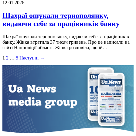
12.01.2026
Шахраї ошукали тернополянку,
видаючи себе за працівників банку
Шахраї ошукали тернополянку, видаючи себе за працівників
банку. Жінка втратила 37 тисяч гривень. Про це написали на
сайті Нацполіції області. Жінка розповіла, що їй…
Пагінація
1
2
…
5
Наступні →
записів