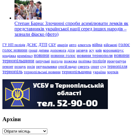
Степан Барна: Злочинні спроби асимілювати лемків як
представників української нації серед інших народів –
зазнали фіаско (фото)
голос
війна
ДТП
ГУ НП поліція
ДСНС
СБУ
аварія
авто
алкоголь
військові
голос новини
зсу
гроші
дитина
допомога
діти
загинув
київ
коронавірус
новини
новини тернополя
новини
новини голос
кримінал
крадіжка
тернопільщини
поліція
патрульні
погода
пожежа
політика
прокуратура
тернопілля
суд
ремонт
розшук
росія
рятувальники
сергій надал
смерть
спорт
тернопіль
тернопільщина
україна
тернопільські новини
чортків
Архіви
Архіви