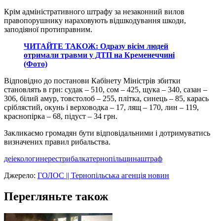
Крім адміністративного штрафу за незаконний вилов
правопорушнику нараховують відшкодування шкоди,
заподіяної протиправним.
ЧИТАЙТЕ ТАКОЖ: Одразу вісім людей
отримали травми у ДТП на Кременеччині
(Фото)
Відповідно до постанови Кабінету Міністрів збитки
становлять в грн: судак – 510, сом – 425, щука – 340, сазан –
306, білий амур, товстолоб – 255, плітка, синець – 85, карась
сріблястий, окунь і верховодка – 17, лящ – 170, лин – 119,
краснопірка – 68, підуст – 34 грн.
Закликаємо громадян бути відповідальними і дотримуватись
визначених правил рибальства.
деі
екологи
нерест
рибалка
тернопільщина
штраф
Джерело:
ГОЛОС || Тернопільська агенція новин
Перегляньте також