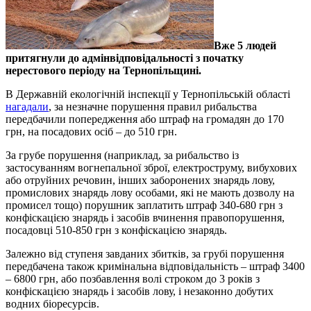
Вже 5 людей
притягнули до адмінвідповідальності з початку
нерестового періоду на Тернопільщині.
В Державній екологічній інспекції у Тернопільській області
нагадали
, за незначне порушення правил рибальства
передбачили попередження або штраф на громадян до 170
грн, на посадових осіб – до 510 грн.
За грубе порушення (наприклад, за рибальство із
застосуванням вогнепальної зброї, електроструму, вибухових
або отруйних речовин, інших заборонених знарядь лову,
промислових знарядь лову особами, які не мають дозволу на
промисел тощо) порушник заплатить штраф 340-680 грн з
конфіскацією знарядь і засобів вчинення правопорушення,
посадовці 510-850 грн з конфіскацією знарядь.
Залежно від ступеня завданих збитків, за грубі порушення
передбачена також кримінальна відповідальність – штраф 3400
– 6800 грн, або позбавлення волі строком до 3 років з
конфіскацією знарядь і засобів лову, і незаконно добутих
водних біоресурсів.