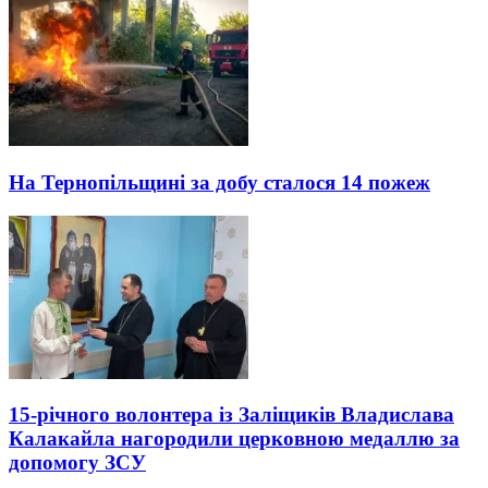
На Тернопільщині за добу сталося 14 пожеж
15-річного волонтера із Заліщиків Владислава
Калакайла нагородили церковною медаллю за
допомогу ЗСУ