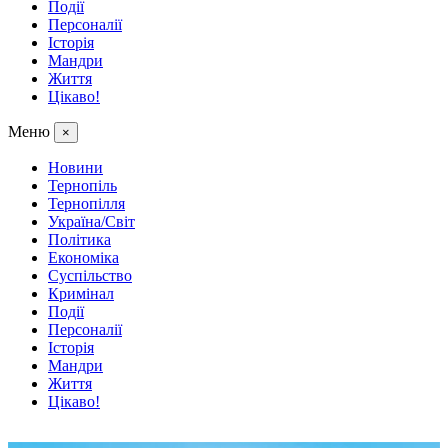
Події
Персоналії
Історія
Мандри
Життя
Цікаво!
Меню
×
Новини
Тернопіль
Тернопілля
Україна/Світ
Політика
Економіка
Суспільство
Кримінал
Події
Персоналії
Історія
Мандри
Життя
Цікаво!