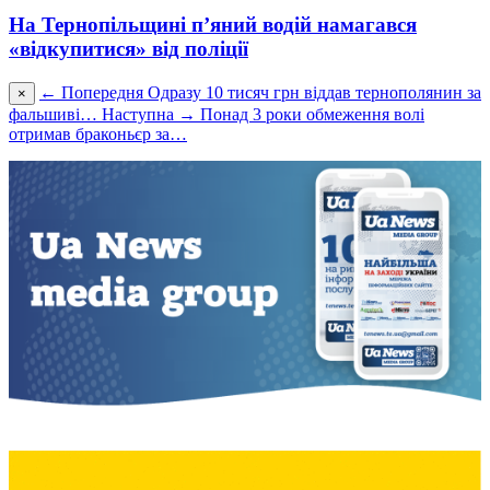
На Тернопільщині п’яний водій намагався
«відкупитися» від поліції
← Попередня
Одразу 10 тисяч грн віддав тернополянин за
×
фальшиві…
Наступна →
Понад 3 роки обмеження волі
отримав браконьєр за…