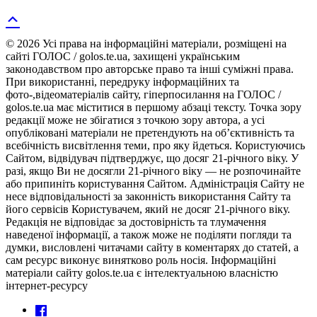
© 2026 Усі права на інформаційні матеріали, розміщені на
сайті ГОЛОС / golos.te.ua, захищені українським
законодавством про авторське право та інші суміжні права.
При використанні, передруку інформаційних та
фото-,відеоматеріалів сайту, гіперпосилання на ГОЛОС /
golos.te.ua має міститися в першому абзаці тексту. Точка зору
редакції може не збігатися з точкою зору автора, а усі
опубліковані матеріали не претендують на об’єктивність та
всебічність висвітлення теми, про яку йдеться. Користуючись
Сайтом, відвідувач підтверджує, що досяг 21-річного віку. У
разі, якщо Ви не досягли 21-річного віку — не розпочинайте
або припиніть користування Сайтом. Адміністрація Сайту не
несе відповідальності за законність використання Сайту та
його сервісів Користувачем, який не досяг 21-річного віку.
Редакція не відповідає за достовірність та тлумачення
наведеної інформації, а також може не поділяти погляди та
думки, висловлені читачами сайту в коментарях до статей, а
сам ресурс виконує винятково роль носія. Інформаційні
матеріали сайту golos.te.ua є інтелектуальною власністю
інтернет-ресурсу