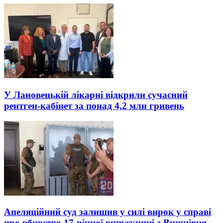
У Лановецькій лікарні відкрили сучасний
рентген-кабінет за понад 4,2 млн гривень
Апеляційний суд залишив у силі вирок у справі
про вбивство 17-річної випускниці з Вишнівця