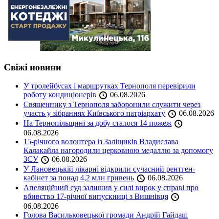
Свіжі новини
У тролейбусах і маршрутках Тернополя перевірили
роботу кондиціонерів
06.08.2026
Священнику з Тернополя заборонили служити через
участь у зібраннях Київського патріархату
06.08.2026
На Тернопільщині за добу сталося 14 пожеж
06.08.2026
15-річного волонтера із Заліщиків Владислава
Калакайла нагородили церковною медаллю за допомогу
ЗСУ
06.08.2026
У Лановецькій лікарні відкрили сучасний рентген-
кабінет за понад 4,2 млн гривень
06.08.2026
Апеляційний суд залишив у силі вирок у справі про
вбивство 17-річної випускниці з Вишнівця
06.08.2026
Голова Васильковецької громади Андрій Гайдаш