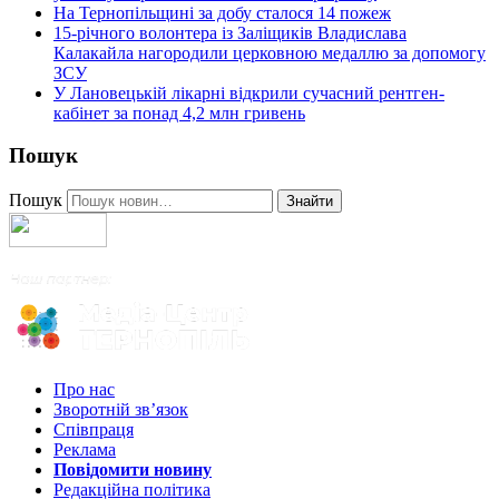
На Тернопільщині за добу сталося 14 пожеж
15-річного волонтера із Заліщиків Владислава
Калакайла нагородили церковною медаллю за допомогу
ЗСУ
У Лановецькій лікарні відкрили сучасний рентген-
кабінет за понад 4,2 млн гривень
Пошук
Пошук
Знайти
Про нас
Зворотній зв’язок
Співпраця
Реклама
Повідомити новину
Редакційна політика