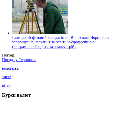
Галицький фаховий коледж імені В’ячеслава Чорновола
запрошує на навчання за освітньо-професійною
програмою «Геодезія та землеустрій»
Погода
Погода у
Тернополі
вологість:
тиск:
вітер:
Курси валют