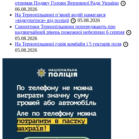
отримав Подяку Голови Верховної Ради України
06.08.2026
На Тернопільщині п’яний водій намагався
«відкупитися» від поліції
05.08.2026
Синоптики Тернопільщини попереджають про
надзвичайний рівень пожежної небезпеки 6 серпня
05.08.2026
На Тернопільщині горів комбайн і 5 гектарів поля
05.08.2026