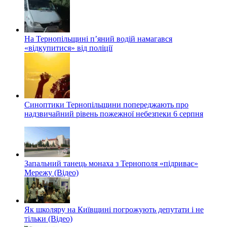
На Тернопільщині п’яний водій намагався
«відкупитися» від поліції
Синоптики Тернопільщини попереджають про
надзвичайний рівень пожежної небезпеки 6 серпня
Запальний танець монаха з Тернополя «підриває»
Мережу (Відео)
Як школяру на Київщині погрожують депутати і не
тільки (Відео)