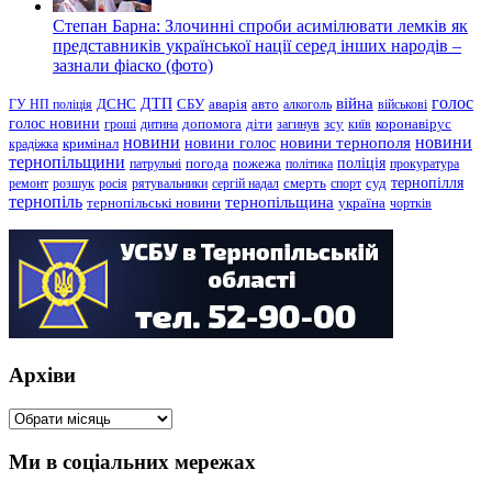
Степан Барна: Злочинні спроби асимілювати лемків як
представників української нації серед інших народів –
зазнали фіаско (фото)
голос
війна
ДТП
ГУ НП поліція
ДСНС
СБУ
аварія
авто
алкоголь
військові
голос новини
зсу
гроші
дитина
допомога
діти
загинув
київ
коронавірус
новини
новини тернополя
новини
новини голос
кримінал
крадіжка
тернопільщини
поліція
патрульні
погода
пожежа
політика
прокуратура
тернопілля
суд
ремонт
розшук
росія
рятувальники
сергій надал
смерть
спорт
тернопіль
тернопільщина
україна
тернопільські новини
чортків
Архіви
Архіви
Ми в соціальних мережах