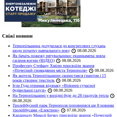
Свіжі новини
Тернопільщина долучилася до конгресових слухань
щодо початку навчального року
08.08.2026
Як бачать пожежу рятувальники: екшнкамера зняла
гасіння вогню (ВІДЕО)
08.08.2026
Професору Стефану Хмілю присвоїли звання
«Почесний громадянин міста Тернополя»
08.08.2026
Як житель Тернопільщини скористався грантом і 15
років створює текстиль
08.08.2026
Ігор Гуда отримав відзнаку «Візіонер сучасної
будівельної галузі»
08.08.2026
На Тернопільщині у вихідні буде до 28 градусів тепла
08.08.2026
Тролейбусний парк Тернополя поповнився ще 8 новими
тролейбусами «Електрон»
07.08.2026
Кардиналу Миколі Бичку присвоїли звання «Почесний