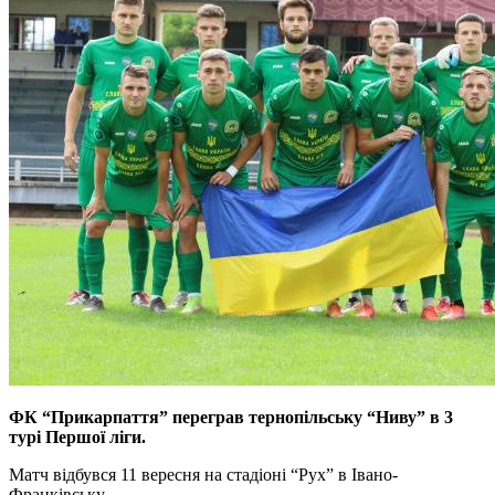
ФК “Прикарпаття” переграв тернопiльську “Ниву” в 3
турi Першої лiги.
Матч вiдбувся 11 вересня на стадiонi “Рух” в Iвано-
Франкiвську.