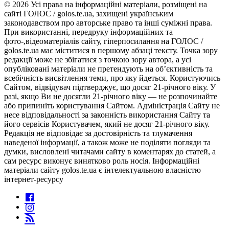
© 2026 Усі права на інформаційні матеріали, розміщені на
сайті ГОЛОС / golos.te.ua, захищені українським
законодавством про авторське право та інші суміжні права.
При використанні, передруку інформаційних та
фото-,відеоматеріалів сайту, гіперпосилання на ГОЛОС /
golos.te.ua має міститися в першому абзаці тексту. Точка зору
редакції може не збігатися з точкою зору автора, а усі
опубліковані матеріали не претендують на об’єктивність та
всебічність висвітлення теми, про яку йдеться. Користуючись
Сайтом, відвідувач підтверджує, що досяг 21-річного віку. У
разі, якщо Ви не досягли 21-річного віку — не розпочинайте
або припиніть користування Сайтом. Адміністрація Сайту не
несе відповідальності за законність використання Сайту та
його сервісів Користувачем, який не досяг 21-річного віку.
Редакція не відповідає за достовірність та тлумачення
наведеної інформації, а також може не поділяти погляди та
думки, висловлені читачами сайту в коментарях до статей, а
сам ресурс виконує винятково роль носія. Інформаційні
матеріали сайту golos.te.ua є інтелектуальною власністю
інтернет-ресурсу