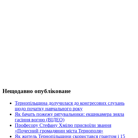
Нещодавно опубліковане
Тернопільщина долучилася до конгресових слухань
щодо початку навчального року
Як бачать пожежу рятувальники: екшнкамера зняла
гасіння вогню (ВІДЕО)
Професору Стефану Хмілю присвоїли звання
«Почесний громадянин міста Тернополя»
Як житель Тернопільщини скористався грантом і 15