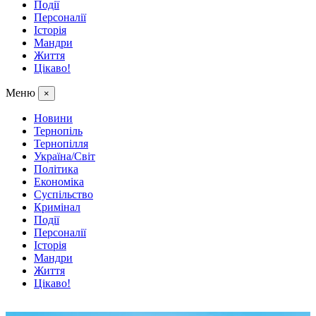
Події
Персоналії
Історія
Мандри
Життя
Цікаво!
Меню
×
Новини
Тернопіль
Тернопілля
Україна/Світ
Політика
Економіка
Суспільство
Кримінал
Події
Персоналії
Історія
Мандри
Життя
Цікаво!