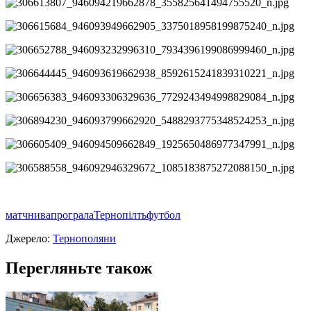
матч
нива
програла
Тернопілть
футбол
Джерело:
Тернополяни
Перегляньте також