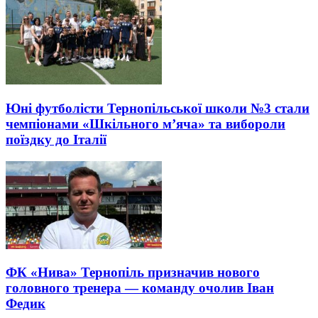
Юні футболісти Тернопільської школи №3 стали
чемпіонами «Шкільного м’яча» та вибороли
поїздку до Італії
ФК «Нива» Тернопіль призначив нового
головного тренера — команду очолив Іван
Федик