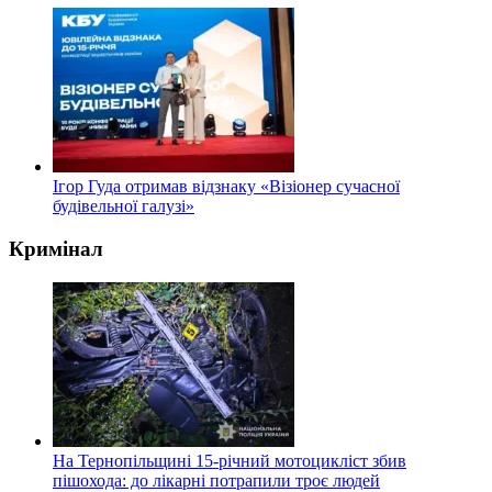
Ігор Гуда отримав відзнаку «Візіонер сучасної
будівельної галузі»
Кримінал
На Тернопільщині 15-річний мотоцикліст збив
пішохода: до лікарні потрапили троє людей