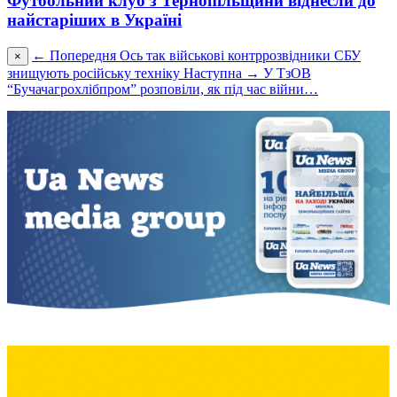
Футбольний клуб з Тернопільщини віднесли до
найстаріших в Україні
← Попередня
Ось так військові контррозвідники СБУ
×
знищують російську техніку
Наступна →
У ТзОВ
“Бучачагрохлібпром” розповіли, як під час війни…