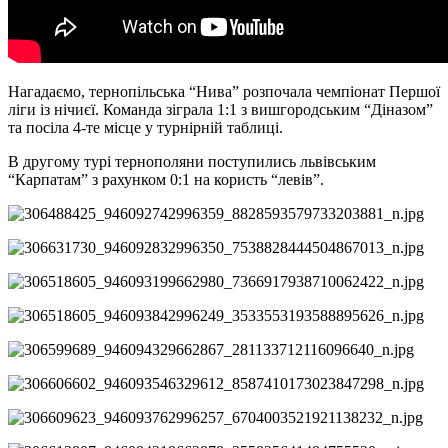
Нагадаємо, тернопiльська “Нива” розпочала чемпiонат Першої
лiги iз нiчиєї. Команда зiграла 1:1 з вишгородським “Дiназом”
та посiла 4-те мiсце у турнiрнiй таблицi.
В другому турi тернополяни поступились львiвським
“Карпатам” з рахунком 0:1 на користь “левiв”.