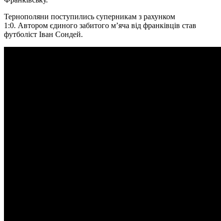
Тернополяни поступились суперникам з рахунком
1:0. Автором єдиного забитого м’яча вiд франкiвцiв став
футболiст Iван Сондей.