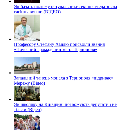
Як бачать пожежу рятувальники: екшнкамера зняла
гасіння вогню (ВІДЕО)
Професору Стефану Хмілю присвоїли звання
«Почесний громадянин міста Тернополя»
Запальний танець монаха з Тернополя «підриває»
Мережу (Відео)
Як школяру на Київщині погрожують депутати і не
тільки (Відео)