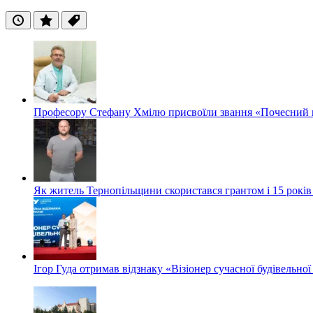
Останні
Популярні
Теги
Професору Стефану Хмілю присвоїли звання «Почесний 
Як житель Тернопільщини скористався грантом і 15 років
Ігор Гуда отримав відзнаку «Візіонер сучасної будівельної