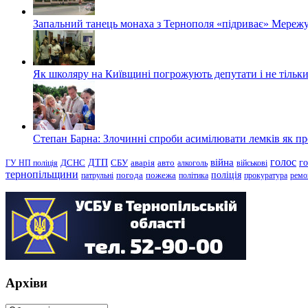
Запальний танець монаха з Тернополя «підриває» Мережу
Як школяру на Київщині погрожують депутати і не тільки
Степан Барна: Злочинні спроби асимілювати лемків як пред
голос
війна
г
ДТП
ГУ НП поліція
ДСНС
СБУ
аварія
авто
алкоголь
військові
тернопільщини
поліція
патрульні
погода
пожежа
політика
прокуратура
ремо
Архіви