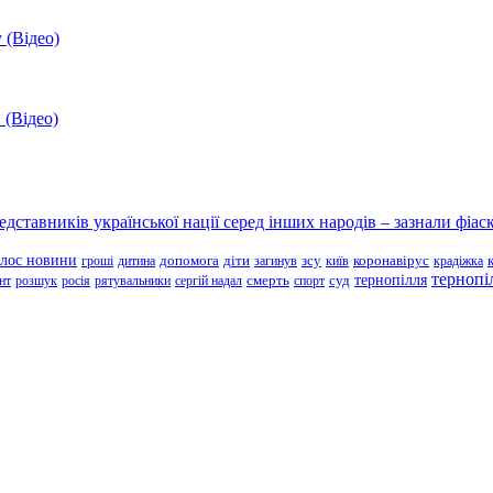
 (Відео)
 (Відео)
ставників української нації серед інших народів – зазнали фіаск
олос новини
зсу
гроші
дитина
допомога
діти
загинув
київ
коронавірус
крадіжка
тернопі
тернопілля
суд
нт
розшук
росія
рятувальники
сергій надал
смерть
спорт