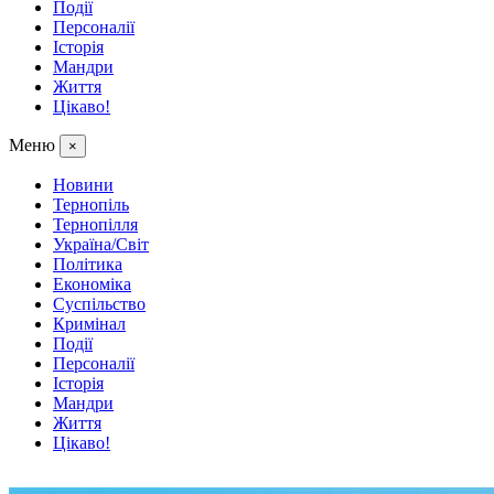
Події
Персоналії
Історія
Мандри
Життя
Цікаво!
Меню
×
Новини
Тернопіль
Тернопілля
Україна/Світ
Політика
Економіка
Суспільство
Кримінал
Події
Персоналії
Історія
Мандри
Життя
Цікаво!