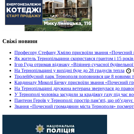
Свіжі новини
Професору Стефану Хмілю присвоїли звання «Почесний 
Як житель Тернопільщини скористався грантом і 15 років
Ігор Гуда отримав відзнаку «Візіонер сучасної будівельної
На Тернопільщині у вихідні буде до 28 градусів тепла
0
Тролейбусний парк Тернополя поповнився ще 8 новими 
Кардиналу Миколі Бичку присвоїли звання «Почесний гр
На Тернопільщині дружина ветерана звернулася до правоох
У Тернополі чоловіка засудили за крадіжку газу під час в
Пантеон Героїв у Тернополі: простір пам’яті, що об’єднує
Звання «Почесний громадянин міста Тернополя» посмерт