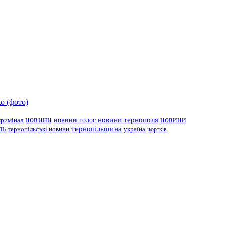
о (фото)
новини
новини тернополя
новини
новини голос
кримінал
ль
тернопільщина
україна
тернопільські новини
чортків