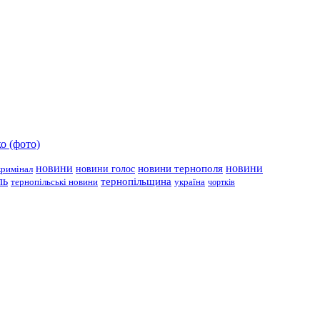
о (фото)
новини
новини тернополя
новини
новини голос
кримінал
ль
тернопільщина
україна
тернопільські новини
чортків