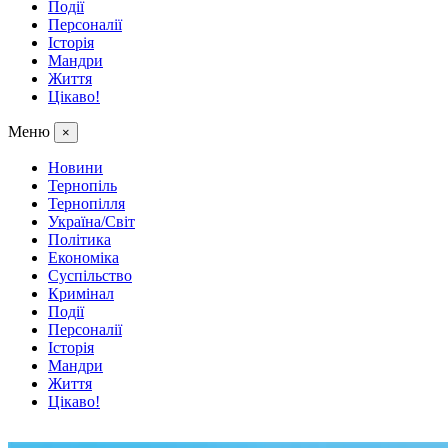
Події
Персоналії
Історія
Мандри
Життя
Цікаво!
Меню
×
Новини
Тернопіль
Тернопілля
Україна/Світ
Політика
Економіка
Суспільство
Кримінал
Події
Персоналії
Історія
Мандри
Життя
Цікаво!