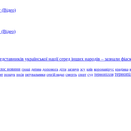
 (Відео)
 (Відео)
ставників української нації серед інших народів – зазнали фіаск
олос новини
зсу
гроші
дитина
допомога
діти
загинув
київ
коронавірус
крадіжка
тернопі
тернопілля
суд
нт
розшук
росія
рятувальники
сергій надал
смерть
спорт