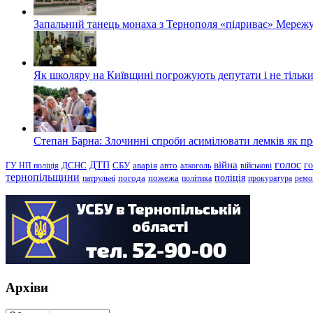
Запальний танець монаха з Тернополя «підриває» Мережу
Як школяру на Київщині погрожують депутати і не тільки
Степан Барна: Злочинні спроби асимілювати лемків як пред
голос
війна
г
ДТП
ГУ НП поліція
ДСНС
СБУ
аварія
авто
алкоголь
військові
тернопільщини
поліція
патрульні
погода
пожежа
політика
прокуратура
ремо
Архіви