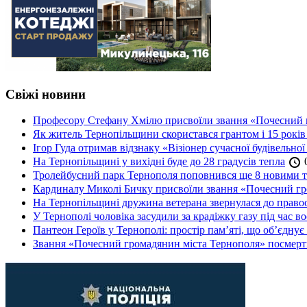
Свіжі новини
Професору Стефану Хмілю присвоїли звання «Почесний 
Як житель Тернопільщини скористався грантом і 15 років
Ігор Гуда отримав відзнаку «Візіонер сучасної будівельної
На Тернопільщині у вихідні буде до 28 градусів тепла
0
Тролейбусний парк Тернополя поповнився ще 8 новими 
Кардиналу Миколі Бичку присвоїли звання «Почесний гр
На Тернопільщині дружина ветерана звернулася до правоох
У Тернополі чоловіка засудили за крадіжку газу під час в
Пантеон Героїв у Тернополі: простір пам’яті, що об’єднує
Звання «Почесний громадянин міста Тернополя» посмерт