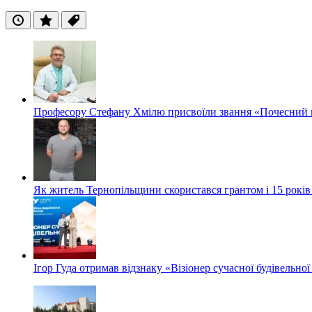
Останні
Популярні
Теги
Професору Стефану Хмілю присвоїли звання «Почесний 
Як житель Тернопільщини скористався грантом і 15 років
Ігор Гуда отримав відзнаку «Візіонер сучасної будівельної