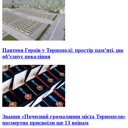
Пантеон Героїв у Тернополі: простір пам’яті, що
об’єднує покоління
Звання «Почесний громадянин міста Тернополя»
посмертно присвоїли ще 13 воїнам