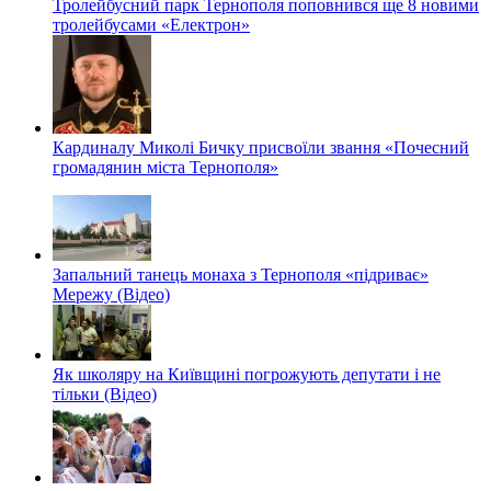
Тролейбусний парк Тернополя поповнився ще 8 новими
тролейбусами «Електрон»
Кардиналу Миколі Бичку присвоїли звання «Почесний
громадянин міста Тернополя»
Запальний танець монаха з Тернополя «підриває»
Мережу (Відео)
Як школяру на Київщині погрожують депутати і не
тільки (Відео)