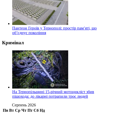
Пантеон Героїв у Тернополі: простір пам’яті, що
об’єднує покоління
Кримінал
На Тернопільщині 15-річний мотоцикліст збив
пішохода: до лікарні потрапили троє людей
Серпень 2026
Пн
Вт
Ср
Чт
Пт
Сб
Нд