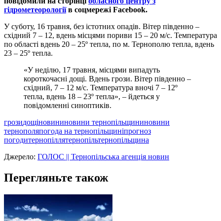
повідомили на сторінці
обласного центру з
гідрометеорології
в соцмережі
Facebook
.
У суботу, 16 травня, без істотних опадів. Вітер південно –
східний 7 – 12, вдень місцями пориви 15 – 20 м/с. Температура
по області вдень 20 – 25º тепла, по м. Тернополю тепла, вдень
23 – 25º тепла.
«У неділю, 17 травня, місцями випадуть
короткочасні дощі. Вдень грози. Вітер південно –
східний, 7 – 12 м/с. Температура вночі 7 – 12º
тепла, вдень 18 – 23º тепла», – йдеться у
повідомленні синоптиків.
грози
дощі
новини
новини тернопільщини
новини
тернополя
погода на тернопільщині
прогноз
погоди
тернопілля
тернопіль
тернопільщина
Джерело:
ГОЛОС || Тернопільська агенція новин
Перегляньте також