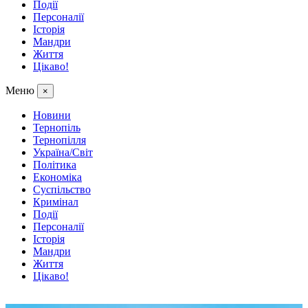
Події
Персоналії
Історія
Мандри
Життя
Цікаво!
Меню
×
Новини
Тернопіль
Тернопілля
Україна/Світ
Політика
Економіка
Суспільство
Кримінал
Події
Персоналії
Історія
Мандри
Життя
Цікаво!