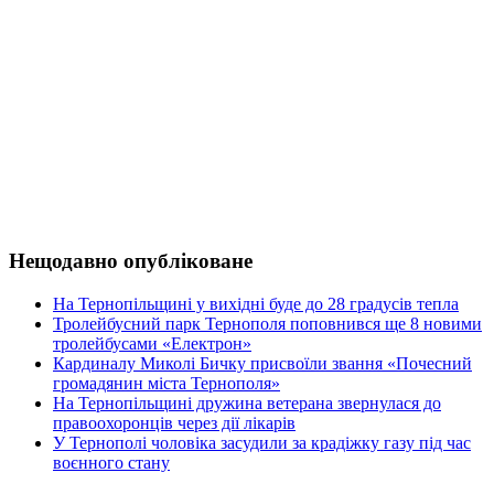
Нещодавно опубліковане
На Тернопільщині у вихідні буде до 28 градусів тепла
Тролейбусний парк Тернополя поповнився ще 8 новими
тролейбусами «Електрон»
Кардиналу Миколі Бичку присвоїли звання «Почесний
громадянин міста Тернополя»
На Тернопільщині дружина ветерана звернулася до
правоохоронців через дії лікарів
У Тернополі чоловіка засудили за крадіжку газу під час
воєнного стану