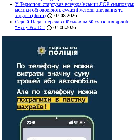
У Тернополі стартував всеукраїнський ЛОР-симпозіум:
медики обговорюють сучасні методи лікування та
хірургії (фото)
07.08.2026
Сергій Надал передав військовим 50 сучасних дронів
“Vyriy Pro 15”
07.08.2026