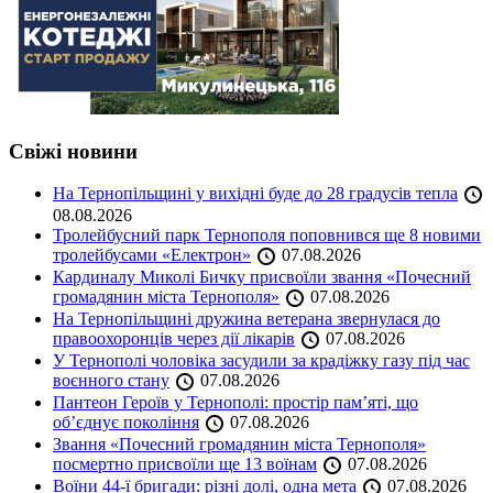
Свіжі новини
На Тернопільщині у вихідні буде до 28 градусів тепла
08.08.2026
Тролейбусний парк Тернополя поповнився ще 8 новими
тролейбусами «Електрон»
07.08.2026
Кардиналу Миколі Бичку присвоїли звання «Почесний
громадянин міста Тернополя»
07.08.2026
На Тернопільщині дружина ветерана звернулася до
правоохоронців через дії лікарів
07.08.2026
У Тернополі чоловіка засудили за крадіжку газу під час
воєнного стану
07.08.2026
Пантеон Героїв у Тернополі: простір пам’яті, що
об’єднує покоління
07.08.2026
Звання «Почесний громадянин міста Тернополя»
посмертно присвоїли ще 13 воїнам
07.08.2026
Воїни 44-ї бригади: різні долі, одна мета
07.08.2026