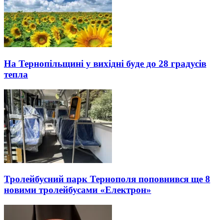
На Тернопільщині у вихідні буде до 28 градусів
тепла
Тролейбусний парк Тернополя поповнився ще 8
новими тролейбусами «Електрон»