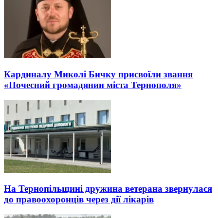
Кардиналу Миколі Бичку присвоїли звання
«Почесний громадянин міста Тернополя»
На Тернопільщині дружина ветерана звернулася
до правоохоронців через дії лікарів