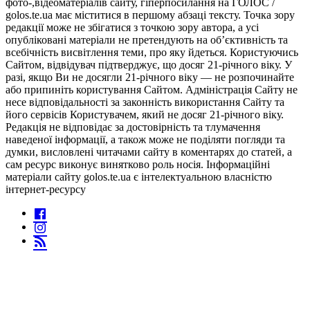
фото-,відеоматеріалів сайту, гіперпосилання на ГОЛОС /
golos.te.ua має міститися в першому абзаці тексту. Точка зору
редакції може не збігатися з точкою зору автора, а усі
опубліковані матеріали не претендують на об’єктивність та
всебічність висвітлення теми, про яку йдеться. Користуючись
Сайтом, відвідувач підтверджує, що досяг 21-річного віку. У
разі, якщо Ви не досягли 21-річного віку — не розпочинайте
або припиніть користування Сайтом. Адміністрація Сайту не
несе відповідальності за законність використання Сайту та
його сервісів Користувачем, який не досяг 21-річного віку.
Редакція не відповідає за достовірність та тлумачення
наведеної інформації, а також може не поділяти погляди та
думки, висловлені читачами сайту в коментарях до статей, а
сам ресурс виконує винятково роль носія. Інформаційні
матеріали сайту golos.te.ua є інтелектуальною власністю
інтернет-ресурсу