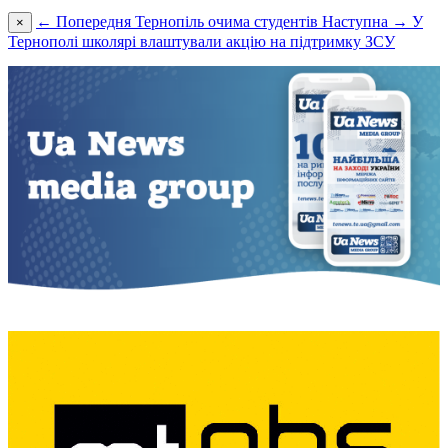
← Попередня
Тернопіль очима студентів
Наступна →
У
×
Тернополі школярі влаштували акцію на підтримку ЗСУ