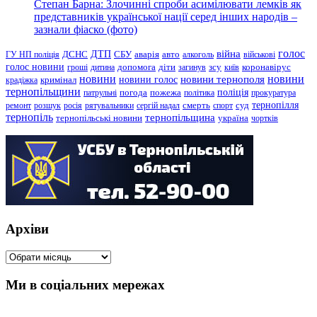
Степан Барна: Злочинні спроби асимілювати лемків як
представників української нації серед інших народів –
зазнали фіаско (фото)
голос
війна
ДТП
ГУ НП поліція
ДСНС
СБУ
аварія
авто
алкоголь
військові
голос новини
зсу
гроші
дитина
допомога
діти
загинув
київ
коронавірус
новини
новини тернополя
новини
новини голос
кримінал
крадіжка
тернопільщини
поліція
патрульні
погода
пожежа
політика
прокуратура
тернопілля
суд
ремонт
розшук
росія
рятувальники
сергій надал
смерть
спорт
тернопіль
тернопільщина
україна
тернопільські новини
чортків
Архіви
Архіви
Ми в соціальних мережах