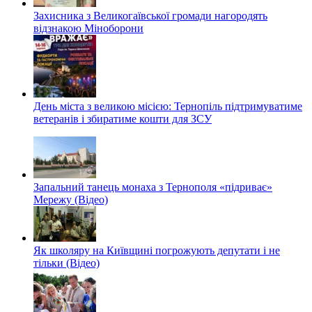
Захисника з Великогаївської громади нагородять
відзнакою Міноборони
День міста з великою місією: Тернопіль підтримуватиме
ветеранів і збиратиме кошти для ЗСУ
Запальний танець монаха з Тернополя «підриває»
Мережу (Відео)
Як школяру на Київщині погрожують депутати і не
тільки (Відео)