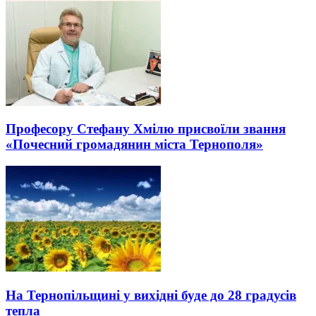
Професору Стефану Хмілю присвоїли звання
«Почесний громадянин міста Тернополя»
На Тернопільщині у вихідні буде до 28 градусів
тепла