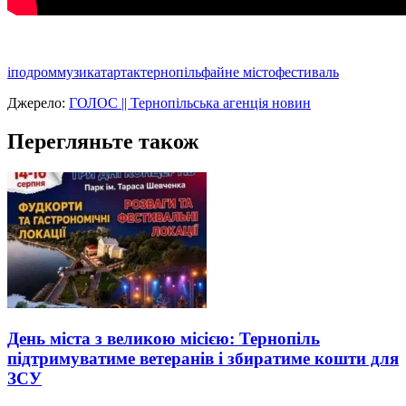
іподром
музика
тартак
тернопіль
файне місто
фестиваль
Джерело:
ГОЛОС || Тернопільська агенція новин
Перегляньте також
День міста з великою місією: Тернопіль
підтримуватиме ветеранів і збиратиме кошти для
ЗСУ