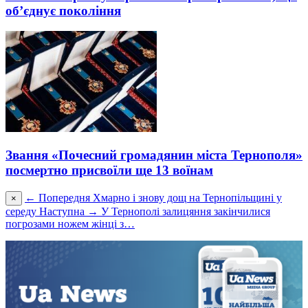
об’єднує покоління
Звання «Почесний громадянин міста Тернополя»
посмертно присвоїли ще 13 воїнам
← Попередня
Хмарно і знову дощ на Тернопільщині у
×
середу
Наступна →
У Тернополі залицяння закінчилися
погрозами ножем жінці з…