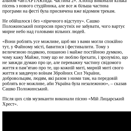
альбом «анТАРТАКтида. Частина 2». Хлопці виконали кілька
пісень з нового студійника, але все ж більша частина
програми на фесті була присвячена вже відомим трекам.
Не обійшлося і без «ліричного відступу». Сашко
Положинський попросив присутніх не забувати, чого вартує
мирне небо над головами вільних людей.
«Вони роблять усе можливе, щоб ми з вами могли спокійно
тут, у Файному місті, бавитися і фестивалити. Тому з
величезною подякою, пошаною і майже постійною думкою,
чому кажу Майже, тому що не люблю брехати, і зрозуміло, що
не завжди думаю про це, але переважну частину свідомого
життя я пам’ятаю про те, що кожній миті, мирній миті свого
життя я завдячую воїнам Збройних Сил України,
добровольцям, людям, які разом з ними там, на передовій
роблять все можливе, аби Україна була незалежною», – сказав
Сашко Положинський.
Після цих слів музиканти виконали пісню «Мій Лицарський
Хрест».