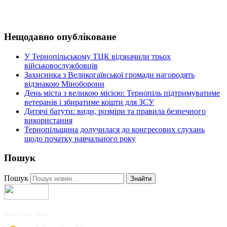
Нещодавно опубліковане
У Тернопільському ТЦК відзначили трьох
військовослужбовців
Захисника з Великогаївської громади нагородять
відзнакою Міноборони
День міста з великою місією: Тернопіль підтримуватиме
ветеранів і збиратиме кошти для ЗСУ
Дитячі батути: види, розміри та правила безпечного
використання
Тернопільщина долучилася до конгресових слухань
щодо початку навчального року
Пошук
Пошук
Знайти