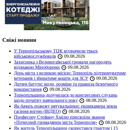
Свіжі новини
У Тернопільському ТЦК відзначили трьох
військовослужбовців
09.08.2026
Захисника з Великогаївської громади нагородять
відзнакою Міноборони
09.08.2026
День міста з великою місією: Тернопіль підтримуватиме
ветеранів і збиратиме кошти для ЗСУ
09.08.2026
Дитячі батути: види, розміри та правила безпечного
використання
09.08.2026
Тернопільщина долучилася до конгресових слухань
щодо початку навчального року
08.08.2026
Як бачать пожежу рятувальники: екшнкамера зняла
гасіння вогню (ВІДЕО)
08.08.2026
Професору Стефану Хмілю присвоїли звання
«Почесний громадянин міста Тернополя»
08.08.2026
Як житель Тернопільщини скористався грантом і 15