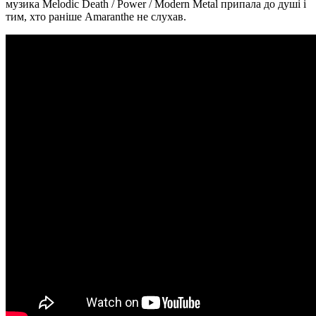
музика Melodic Death / Power / Modern Metal припала до душі і
тим, хто раніше Amaranthe не слухав.