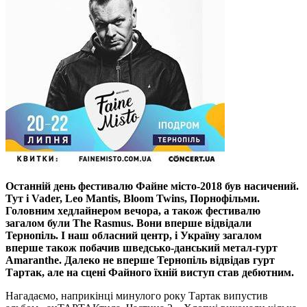
Останній день фестивалю Файне місто-2018 був насичений.
Тут і Vader, Leo Mantis, Bloom Twins, Порнофільми.
Головним хедлайнером вечора, а також фестивалю
загалом були The Rasmus. Вони вперше відвідали
Тернопіль. І наш обласний центр, і Україну загалом
вперше також побачив шведсько-данський метал-гурт
Amaranthe. Далеко не вперше Тернопіль відвідав гурт
Тартак, але на сцені Файного їхній виступ став дебютним.
Нагадаємо, наприкінці минулого року Тартак випустив