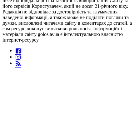
несе відповідальності за законність використання Сайту та
його сервісів Користувачем, який не досяг 21-річного віку.
Редакція не відповідає за достовірність та тлумачення
наведеної інформації, а також може не поділяти погляди та
думки, висловлені читачами сайту в коментарях до статей, а
сам ресурс виконує винятково роль носія. Інформаційні
матеріали сайту golos.te.ua є інтелектуальною власністю
інтернет-ресурсу