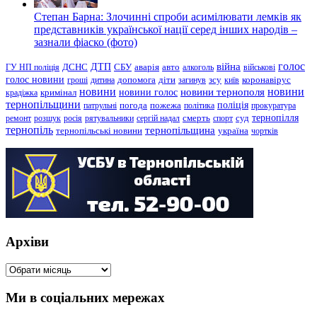
Степан Барна: Злочинні спроби асимілювати лемків як
представників української нації серед інших народів –
зазнали фіаско (фото)
голос
війна
ДТП
ГУ НП поліція
ДСНС
СБУ
аварія
авто
алкоголь
військові
голос новини
зсу
гроші
дитина
допомога
діти
загинув
київ
коронавірус
новини
новини тернополя
новини
новини голос
кримінал
крадіжка
тернопільщини
поліція
патрульні
погода
пожежа
політика
прокуратура
тернопілля
суд
ремонт
розшук
росія
рятувальники
сергій надал
смерть
спорт
тернопіль
тернопільщина
україна
тернопільські новини
чортків
Архіви
Архіви
Ми в соціальних мережах