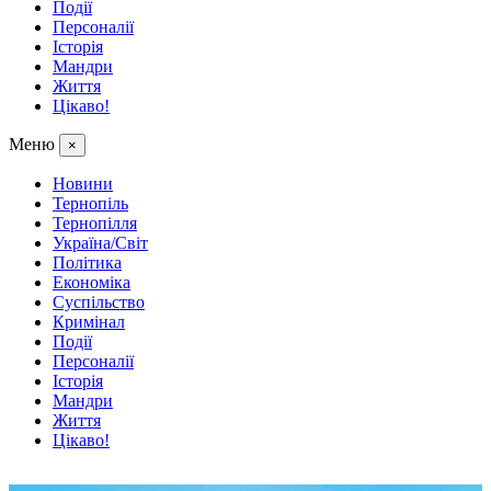
Події
Персоналії
Історія
Мандри
Життя
Цікаво!
Меню
×
Новини
Тернопіль
Тернопілля
Україна/Світ
Політика
Економіка
Суспільство
Кримінал
Події
Персоналії
Історія
Мандри
Життя
Цікаво!