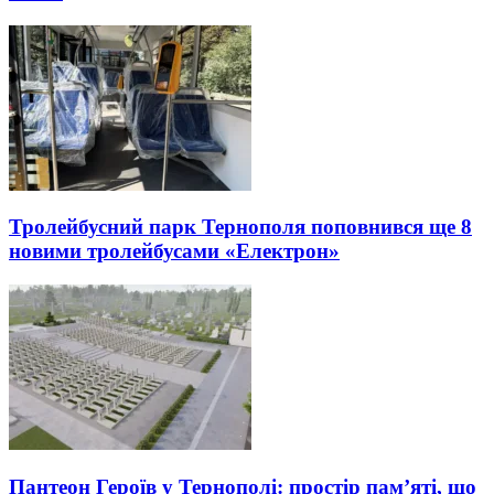
Тролейбусний парк Тернополя поповнився ще 8
новими тролейбусами «Електрон»
Пантеон Героїв у Тернополі: простір пам’яті, що