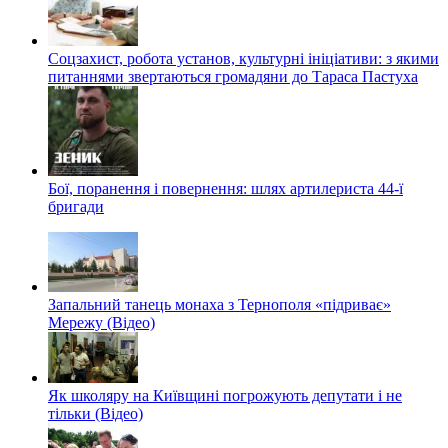
Соцзахист, робота установ, культурні ініціативи: з якими
питаннями звертаються громадяни до Тараса Пастуха
Бої, поранення і повернення: шлях артилериста 44-ї
бригади
Запальний танець монаха з Тернополя «підриває»
Мережу (Відео)
Як школяру на Київщині погрожують депутати і не
тільки (Відео)