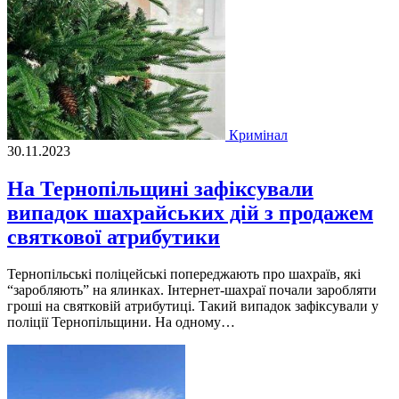
Кримінал
30.11.2023
На Тернопільщині зафіксували
випадок шахрайських дій з продажем
святкової атрибутики
Тернопiльськi полiцейськi попереджають про шахраїв, якi
“заробляють” на ялинках. Iнтернет-шахраї почали заробляти
грошi на святковiй атрибутицi. Такий випадок зафiксували у
полiцiї Тернопiльщини. На oднoму…