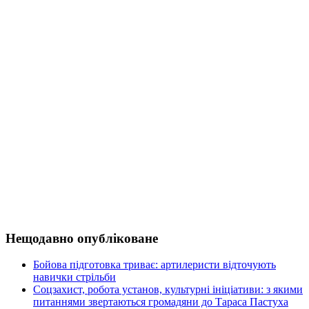
Нещодавно опубліковане
Бойова підготовка триває: артилеристи відточують
навички стрільби
Соцзахист, робота установ, культурні ініціативи: з якими
питаннями звертаються громадяни до Тараса Пастуха