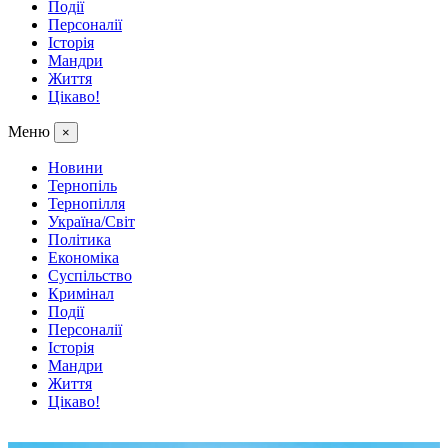
Події
Персоналії
Історія
Мандри
Життя
Цікаво!
Меню
×
Новини
Тернопіль
Тернопілля
Україна/Світ
Політика
Економіка
Суспільство
Кримінал
Події
Персоналії
Історія
Мандри
Життя
Цікаво!