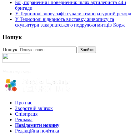
Бої, поранення і повернення: шлях артилериста 44-ї
бригади
У Тернополі знову зафіксували температурний рекорд
У Тернополі відкриють виставку живопису та
скульптури закарпатського подружжя митців Корж
Пошук
Пошук
Знайти
Про нас
Зворотній зв’язок
Співпраця
Реклама
Повідомити новину
Редакційна політика