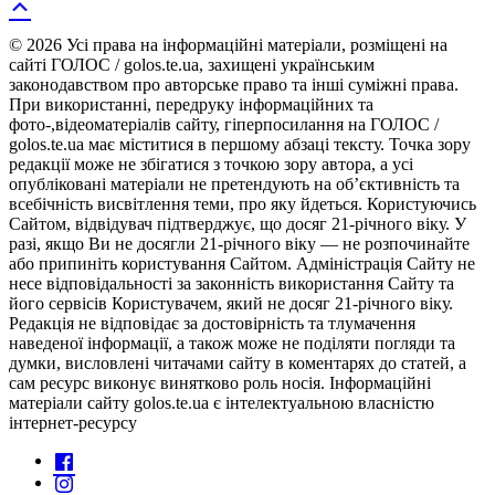
© 2026 Усі права на інформаційні матеріали, розміщені на
сайті ГОЛОС / golos.te.ua, захищені українським
законодавством про авторське право та інші суміжні права.
При використанні, передруку інформаційних та
фото-,відеоматеріалів сайту, гіперпосилання на ГОЛОС /
golos.te.ua має міститися в першому абзаці тексту. Точка зору
редакції може не збігатися з точкою зору автора, а усі
опубліковані матеріали не претендують на об’єктивність та
всебічність висвітлення теми, про яку йдеться. Користуючись
Сайтом, відвідувач підтверджує, що досяг 21-річного віку. У
разі, якщо Ви не досягли 21-річного віку — не розпочинайте
або припиніть користування Сайтом. Адміністрація Сайту не
несе відповідальності за законність використання Сайту та
його сервісів Користувачем, який не досяг 21-річного віку.
Редакція не відповідає за достовірність та тлумачення
наведеної інформації, а також може не поділяти погляди та
думки, висловлені читачами сайту в коментарях до статей, а
сам ресурс виконує винятково роль носія. Інформаційні
матеріали сайту golos.te.ua є інтелектуальною власністю
інтернет-ресурсу