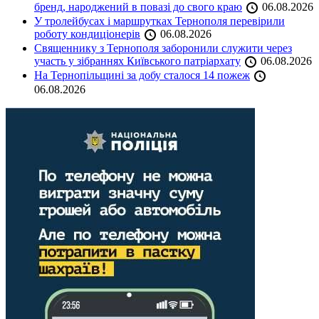
бренд, народжений в повазі до свого краю
06.08.2026
У тролейбусах і маршрутках Тернополя перевірили
роботу кондиціонерів
06.08.2026
Священнику з Тернополя заборонили служити через
участь у зібраннях Київського патріархату
06.08.2026
На Тернопільщині за добу сталося 14 пожеж
06.08.2026