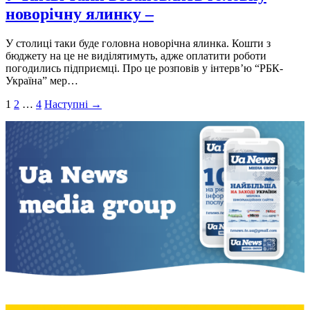
новорічну ялинку –
У столиці таки буде головна новорічна ялинка. Кошти з
бюджету на це не видiлятимуть, адже оплатити роботи
погодились пiдприємцi. Про це розповiв у iнтервʼю “РБК-
Україна” мер…
Пагінація
1
2
…
4
Наступні →
записів