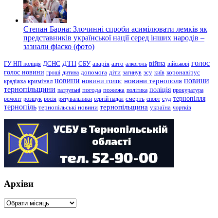
Степан Барна: Злочинні спроби асимілювати лемків як
представників української нації серед інших народів –
зазнали фіаско (фото)
голос
війна
ДТП
ГУ НП поліція
ДСНС
СБУ
аварія
авто
алкоголь
військові
голос новини
зсу
гроші
дитина
допомога
діти
загинув
київ
коронавірус
новини
новини тернополя
новини
новини голос
кримінал
крадіжка
тернопільщини
поліція
патрульні
погода
пожежа
політика
прокуратура
тернопілля
суд
ремонт
розшук
росія
рятувальники
сергій надал
смерть
спорт
тернопіль
тернопільщина
україна
тернопільські новини
чортків
Архіви
Архіви