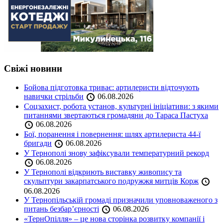
Свіжі новини
Бойова підготовка триває: артилеристи відточують
навички стрільби
06.08.2026
Соцзахист, робота установ, культурні ініціативи: з якими
питаннями звертаються громадяни до Тараса Пастуха
06.08.2026
Бої, поранення і повернення: шлях артилериста 44-ї
бригади
06.08.2026
У Тернополі знову зафіксували температурний рекорд
06.08.2026
У Тернополі відкриють виставку живопису та
скульптури закарпатського подружжя митців Корж
06.08.2026
У Тернопільській громаді призначили уповноваженого з
питань безбар’єрності
06.08.2026
«ТернОпілля» – це нова сторінка розвитку компанії і