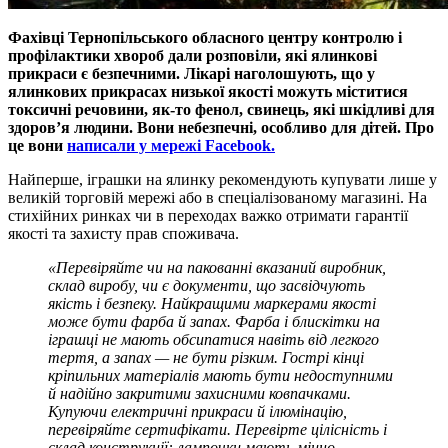
Фахівці Тернопільського обласного центру контролю і
профілактики хвороб дали розповіли, які ялинкові
прикраси є безпечними. Лікарі наголошують, що у
ялинкових прикрасах низької якості можуть міститися
токсичні речовини, як-то фенол, свинець, які шкідливі для
здоров’я людини. Вони небезпечні, особливо для дітей. Про
це вони
написали у мережі Facebook.
Найперше, іграшки на ялинку рекомендують купувати лише у
великій торговій мережі або в спеціалізованому магазині. На
стихійних ринках чи в переходах важко отримати гарантії
якості та захисту прав споживача.
«
Перевіряйте чи на пакованні вказаний виробник,
склад виробу, чи є документи, що засвідчують
якість і безпеку. Найкращими маркерами якості
може бути фарба й запах. Фарба і блискітки на
іграшці не мають обсипатися навіть від легкого
тертя, а запах — не бути різким. Гострі кінці
кріпильних матеріалів мають бути недоступними
й надійно закритими захисними ковпачками.
Купуючи електричні прикраси й ілюмінацію,
перевіряйте сертифікати. Перевірте цілісність і
склад конструкції: лампочки мають міцно