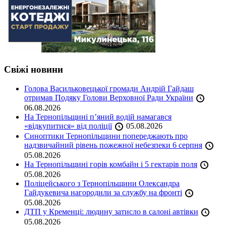
Свіжі новини
Голова Васильковецької громади Андрій Гайдаш
отримав Подяку Голови Верховної Ради України
06.08.2026
На Тернопільщині п’яний водій намагався
«відкупитися» від поліції
05.08.2026
Синоптики Тернопільщини попереджають про
надзвичайний рівень пожежної небезпеки 6 серпня
05.08.2026
На Тернопільщині горів комбайн і 5 гектарів поля
05.08.2026
Поліцейського з Тернопільщини Олександра
Гайдукевича нагородили за службу на фронті
05.08.2026
ДТП у Кременці: людину затисло в салоні автівки
05.08.2026