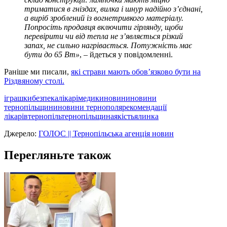
триматися в гніздах, вилка і шнур надійно з’єднані,
а виріб зроблений із вогнетривкого матеріалу.
Попросіть продавця включити гірлянду, щоби
перевірити чи від тепла не з’являється різкий
запах, не сильно нагрівається. Потужність має
бути до 65 Вт»
, – йдеться у повідомленні.
Раніше ми писали,
які страви мають обов’язково бути на
Різдвяному столі.
іграшки
безпека
лікарі
медики
новини
новини
тернопільщини
новини тернополя
рекомендації
лікарів
тернопіль
тернопільщина
якість
ялинка
Джерело:
ГОЛОС || Тернопільська агенція новин
Перегляньте також