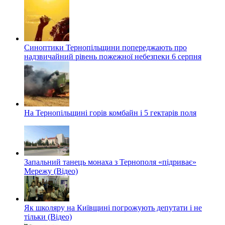
Синоптики Тернопільщини попереджають про
надзвичайний рівень пожежної небезпеки 6 серпня
На Тернопільщині горів комбайн і 5 гектарів поля
Запальний танець монаха з Тернополя «підриває»
Мережу (Відео)
Як школяру на Київщині погрожують депутати і не
тільки (Відео)