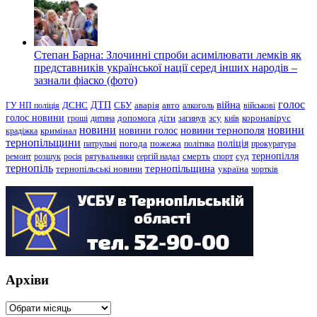
Степан Барна: Злочинні спроби асимілювати лемків як
представників української нації серед інших народів –
зазнали фіаско (фото)
голос
війна
ДТП
ГУ НП поліція
ДСНС
СБУ
аварія
авто
алкоголь
військові
голос новини
зсу
гроші
дитина
допомога
діти
загинув
київ
коронавірус
новини
новини тернополя
новини
новини голос
кримінал
крадіжка
тернопільщини
поліція
патрульні
погода
пожежа
політика
прокуратура
тернопілля
суд
ремонт
розшук
росія
рятувальники
сергій надал
смерть
спорт
тернопіль
тернопільщина
україна
тернопільські новини
чортків
Архіви
Архіви