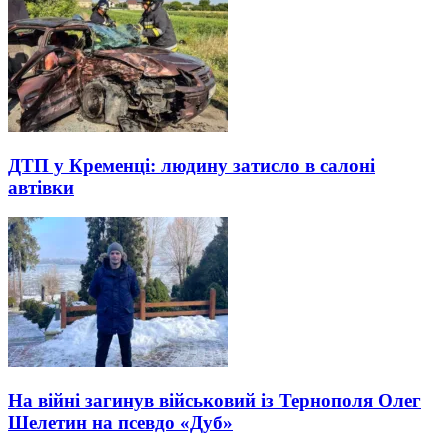
ДТП у Кременці: людину затисло в салоні
автівки
На війні загинув військовий із Тернополя Олег
Шелетин на псевдо «Дуб»