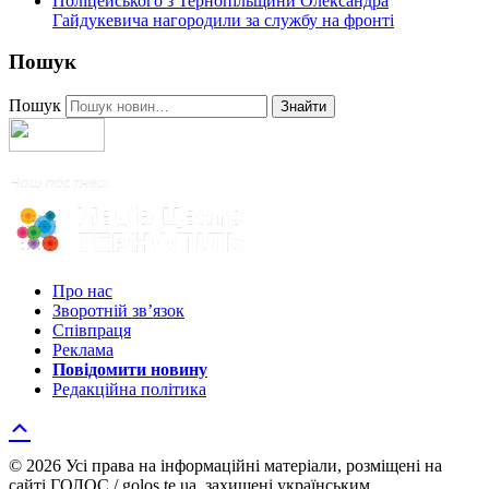
Поліцейського з Тернопільщини Олександра
Гайдукевича нагородили за службу на фронті
Пошук
Пошук
Знайти
Про нас
Зворотній зв’язок
Співпраця
Реклама
Повідомити новину
Редакційна політика
© 2026 Усі права на інформаційні матеріали, розміщені на
сайті ГОЛОС / golos.te.ua, захищені українським