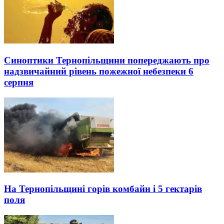
Синоптики Тернопільщини попереджають про
надзвичайний рівень пожежної небезпеки 6
серпня
На Тернопільщині горів комбайн і 5 гектарів
поля