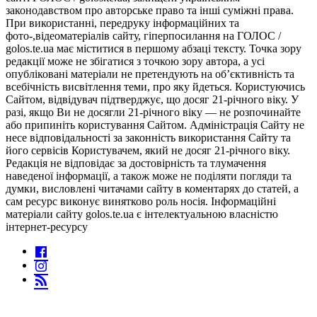
законодавством про авторське право та інші суміжні права.
При використанні, передруку інформаційних та
фото-,відеоматеріалів сайту, гіперпосилання на ГОЛОС /
golos.te.ua має міститися в першому абзаці тексту. Точка зору
редакції може не збігатися з точкою зору автора, а усі
опубліковані матеріали не претендують на об’єктивність та
всебічність висвітлення теми, про яку йдеться. Користуючись
Сайтом, відвідувач підтверджує, що досяг 21-річного віку. У
разі, якщо Ви не досягли 21-річного віку — не розпочинайте
або припиніть користування Сайтом. Адміністрація Сайту не
несе відповідальності за законність використання Сайту та
його сервісів Користувачем, який не досяг 21-річного віку.
Редакція не відповідає за достовірність та тлумачення
наведеної інформації, а також може не поділяти погляди та
думки, висловлені читачами сайту в коментарях до статей, а
сам ресурс виконує винятково роль носія. Інформаційні
матеріали сайту golos.te.ua є інтелектуальною власністю
інтернет-ресурсу