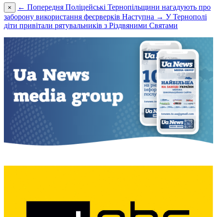
← Попередня
Поліцейські Тернопільщини нагадують про
×
заборону використання феєрверків
Наступна →
У Тернополі
діти привітали рятувальників з Різдвяними Святами