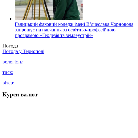
Галицький фаховий коледж імені В’ячеслава Чорновола
запрошує на навчання за освітньо-професійною
програмою «Геодезія та землеустрій»
Погода
Погода у
Тернополі
вологість:
тиск:
вітер:
Курси валют