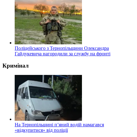
Поліцейського з Тернопільщини Олександра
Гайдукевича нагородили за службу на фронті
Кримінал
На Тернопільщині п’яний водій намагався
«відкупитися» від поліції