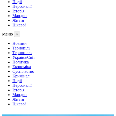
Події
Персоналії
Історія
Мандри
Життя
Цікаво!
Меню
×
Новини
Тернопіль
Тернопілля
Україна/Світ
Політика
Економіка
Суспільство
Кримінал
Події
Персоналії
Історія
Мандри
Життя
Цікаво!