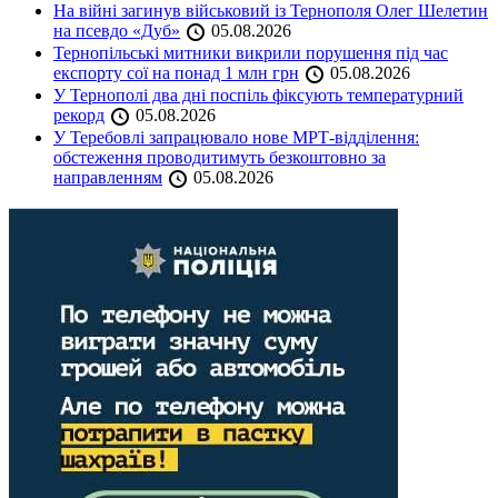
На війні загинув військовий із Тернополя Олег Шелетин
на псевдо «Дуб»
05.08.2026
Тернопільські митники викрили порушення під час
експорту сої на понад 1 млн грн
05.08.2026
У Тернополі два дні поспіль фіксують температурний
рекорд
05.08.2026
У Теребовлі запрацювало нове МРТ-відділення:
обстеження проводитимуть безкоштовно за
направленням
05.08.2026