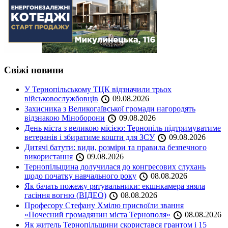
Свіжі новини
У Тернопільському ТЦК відзначили трьох
військовослужбовців
09.08.2026
Захисника з Великогаївської громади нагородять
відзнакою Міноборони
09.08.2026
День міста з великою місією: Тернопіль підтримуватиме
ветеранів і збиратиме кошти для ЗСУ
09.08.2026
Дитячі батути: види, розміри та правила безпечного
використання
09.08.2026
Тернопільщина долучилася до конгресових слухань
щодо початку навчального року
08.08.2026
Як бачать пожежу рятувальники: екшнкамера зняла
гасіння вогню (ВІДЕО)
08.08.2026
Професору Стефану Хмілю присвоїли звання
«Почесний громадянин міста Тернополя»
08.08.2026
Як житель Тернопільщини скористався грантом і 15