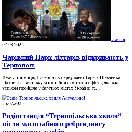
Життя
07.08.2025
Чарівний Парк ліхтарів відкривають у
Тернополі
Вже у п’ятницю,15 серпня в парку імені Тараса Шевченка
відкриють виставку масштабних світлових фігур, яка вже з
успіхом пройшла у багатьох містах України та…
Актуально!
25.07.2025
Радіостанція “Тернопільська хвиля”
після масштабного ребрендингу
повернулась в ефір