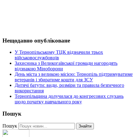
Нещодавно опубліковане
У Тернопільському ТЦК відзначили трьох
військовослужбовців
Захисника з Великогаївської громади нагородять
відзнакою Міноборони
День міста з великою місією: Тернопіль підтримуватиме
ветеранів і збиратиме кошти для ЗСУ
Дитячі батути: види, розміри та правила безпечного
використання
Тернопільщина долучилася до конгресових слухань
щодо початку навчального року
Пошук
Пошук
Знайти