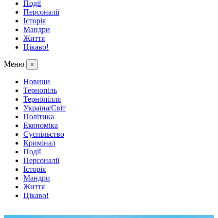
Події
Персоналії
Історія
Мандри
Життя
Цікаво!
Меню
×
Новини
Тернопіль
Тернопілля
Україна/Світ
Політика
Економіка
Суспільство
Кримінал
Події
Персоналії
Історія
Мандри
Життя
Цікаво!