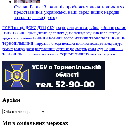
Степан Барна: Злочинні спроби асимілювати лемків як
представників української нації серед інших народів –
зазнали фіаско (фото)
голос
війна
ДТП
ГУ НП поліція
ДСНС
СБУ
аварія
авто
алкоголь
військові
голос новини
зсу
гроші
дитина
допомога
діти
загинув
київ
коронавірус
новини
новини тернополя
новини
новини голос
кримінал
крадіжка
тернопільщини
поліція
патрульні
погода
пожежа
політика
прокуратура
тернопілля
суд
ремонт
розшук
росія
рятувальники
сергій надал
смерть
спорт
тернопіль
тернопільщина
україна
тернопільські новини
чортків
Архіви
Архіви
Ми в соціальних мережах