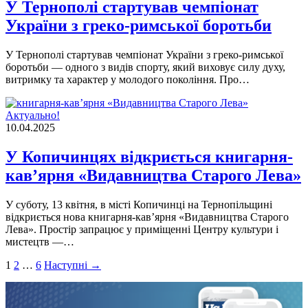
У Тернополі стартував чемпіонат
України з греко-римської боротьби
У Тернополі стартував чемпіонат України з греко-римської
боротьби — одного з видів спорту, який виховує силу духу,
витримку та характер у молодого покоління. Про…
Актуально!
10.04.2025
У Копичинцях відкриється книгарня-
кавʼярня «Видавництва Старого Лева»
У суботу, 13 квітня, в місті Копичинці на Тернопільщині
відкриється нова книгарня-кавʼярня «Видавництва Старого
Лева». Простір запрацює у приміщенні Центру культури і
мистецтв —…
Пагінація
1
2
…
6
Наступні →
записів