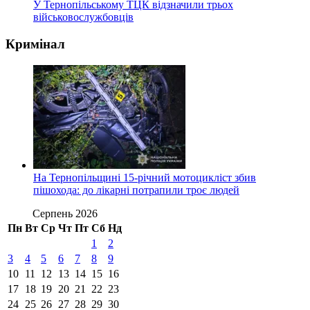
У Тернопільському ТЦК відзначили трьох
військовослужбовців
Кримінал
На Тернопільщині 15-річний мотоцикліст збив
пішохода: до лікарні потрапили троє людей
Серпень 2026
Пн
Вт
Ср
Чт
Пт
Сб
Нд
1
2
3
4
5
6
7
8
9
10
11
12
13
14
15
16
17
18
19
20
21
22
23
24
25
26
27
28
29
30