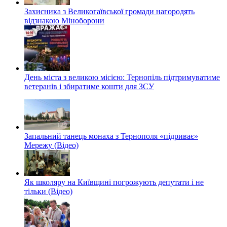
Захисника з Великогаївської громади нагородять
відзнакою Міноборони
День міста з великою місією: Тернопіль підтримуватиме
ветеранів і збиратиме кошти для ЗСУ
Запальний танець монаха з Тернополя «підриває»
Мережу (Відео)
Як школяру на Київщині погрожують депутати і не
тільки (Відео)