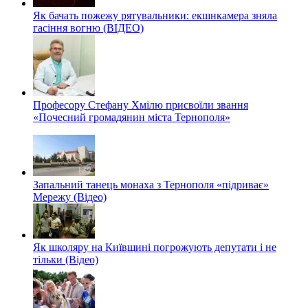
Як бачать пожежу рятувальники: екшнкамера зняла
гасіння вогню (ВІДЕО)
Професору Стефану Хмілю присвоїли звання
«Почесний громадянин міста Тернополя»
Запальний танець монаха з Тернополя «підриває»
Мережу (Відео)
Як школяру на Київщині погрожують депутати і не
тільки (Відео)