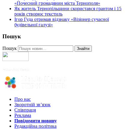
«Почесний громадянин міста Тернополя»
Як житель Тернопільщини скористався грантом і 15
років створює текстиль
Ігор Гуда отримав відзнаку «Візіонер сучасної
будівельної галузі»
Пошук
Пошук
Знайти
Про нас
Зворотній зв’язок
Співпраця
Реклама
Повідомити новину
Редакційна політика