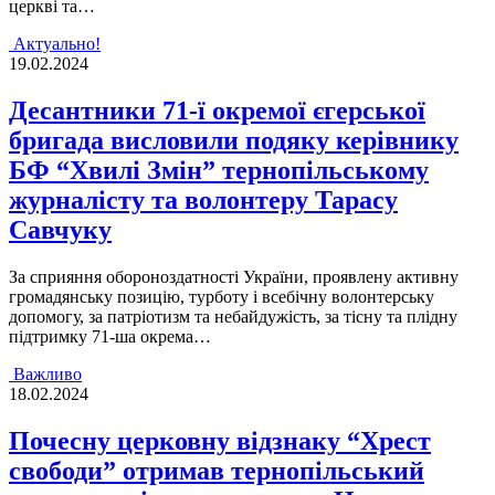
церкві та…
Актуально!
19.02.2024
Десантники 71-ї окремої єгерської
бригада висловили подяку керівнику
БФ “Хвилі Змін” тернопільському
журналісту та волонтеру Тарасу
Савчуку
За сприяння обороноздатностi України, проявлену активну
громадянську позицiю, турботу i всебiчну волонтерську
допомогу, за патрiотизм та небайдужiсть, за тiсну та плiдну
пiдтримку 71-ша окрема…
Важливо
18.02.2024
Почесну церковну відзнаку “Хрест
свободи” отримав тернопільський