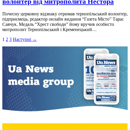
волонтер від митрополита Нестора
Почесну церковну вiдзнаку отримав тернопiльський волонтер,
пiдприємець, редактор онлайн видання “Газета Мiсто” Тарас
Савчук. Медаль “Хрест свободи” йому вручив особисто
митрополит Тернопiльський i Кременецький…
Пагінація
1
2
3
Наступні →
записів