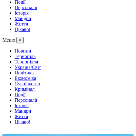
Події
Персоналії
Історія
Мандри
Життя
Цікаво!
Меню
×
Новини
Тернопіль
Тернопілля
Україна/Світ
Політика
Економіка
Суспільство
Кримінал
Події
Персоналії
Історія
Мандри
Життя
Цікаво!