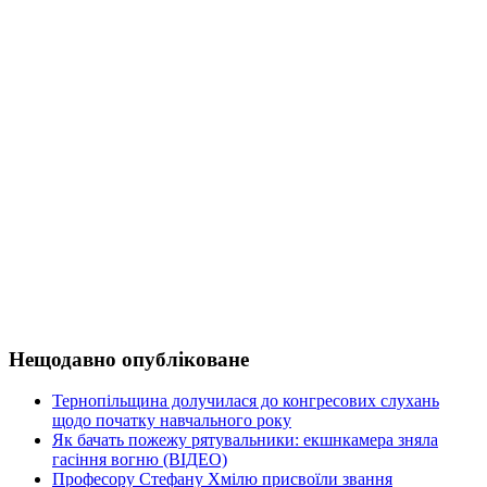
Нещодавно опубліковане
Тернопільщина долучилася до конгресових слухань
щодо початку навчального року
Як бачать пожежу рятувальники: екшнкамера зняла
гасіння вогню (ВІДЕО)
Професору Стефану Хмілю присвоїли звання