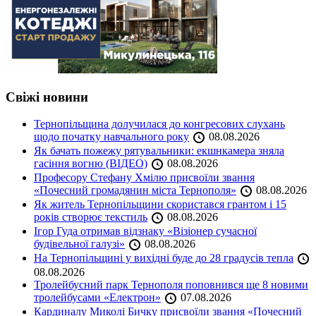
Свіжі новини
Тернопільщина долучилася до конгресових слухань
щодо початку навчального року
08.08.2026
Як бачать пожежу рятувальники: екшнкамера зняла
гасіння вогню (ВІДЕО)
08.08.2026
Професору Стефану Хмілю присвоїли звання
«Почесний громадянин міста Тернополя»
08.08.2026
Як житель Тернопільщини скористався грантом і 15
років створює текстиль
08.08.2026
Ігор Гуда отримав відзнаку «Візіонер сучасної
будівельної галузі»
08.08.2026
На Тернопільщині у вихідні буде до 28 градусів тепла
08.08.2026
Тролейбусний парк Тернополя поповнився ще 8 новими
тролейбусами «Електрон»
07.08.2026
Кардиналу Миколі Бичку присвоїли звання «Почесний