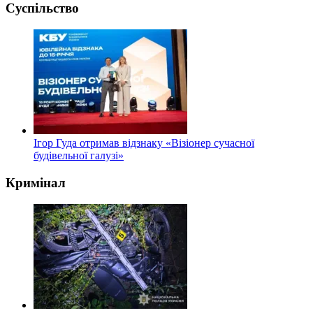
Суспільство
Ігор Гуда отримав відзнаку «Візіонер сучасної
будівельної галузі»
Кримінал