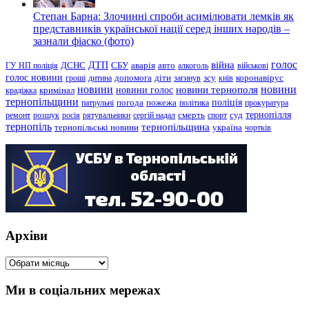
Степан Барна: Злочинні спроби асимілювати лемків як
представників української нації серед інших народів –
зазнали фіаско (фото)
голос
війна
ДТП
ГУ НП поліція
ДСНС
СБУ
аварія
авто
алкоголь
військові
голос новини
зсу
гроші
дитина
допомога
діти
загинув
київ
коронавірус
новини
новини тернополя
новини
новини голос
кримінал
крадіжка
тернопільщини
поліція
патрульні
погода
пожежа
політика
прокуратура
тернопілля
суд
ремонт
розшук
росія
рятувальники
сергій надал
смерть
спорт
тернопіль
тернопільщина
україна
тернопільські новини
чортків
Архіви
Архіви
Ми в соціальних мережах