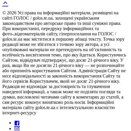
© 2026 Усі права на інформаційні матеріали, розміщені на
сайті ГОЛОС / golos.te.ua, захищені українським
законодавством про авторське право та інші суміжні права.
При використанні, передруку інформаційних та
фото-,відеоматеріалів сайту, гіперпосилання на ГОЛОС /
golos.te.ua має міститися в першому абзаці тексту. Точка зору
редакції може не збігатися з точкою зору автора, а усі
опубліковані матеріали не претендують на об’єктивність та
всебічність висвітлення теми, про яку йдеться. Користуючись
Сайтом, відвідувач підтверджує, що досяг 21-річного віку. У
разі, якщо Ви не досягли 21-річного віку — не розпочинайте
або припиніть користування Сайтом. Адміністрація Сайту не
несе відповідальності за законність використання Сайту та
його сервісів Користувачем, який не досяг 21-річного віку.
Редакція не відповідає за достовірність та тлумачення
наведеної інформації, а також може не поділяти погляди та
думки, висловлені читачами сайту в коментарях до статей, а
сам ресурс виконує винятково роль носія. Інформаційні
матеріали сайту golos.te.ua є інтелектуальною власністю
інтернет-ресурсу