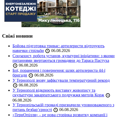
Свіжі новини
Бойова підготовка триває: артилеристи відточують
навички стрільби
06.08.2026
Соцзахист, робота установ, культурні ініціативи: з якими
питаннями звертаються громадяни до Тараса Пастуха
06.08.2026
Бої, поранення і повернення: шлях артилериста 44-ї
бригади
06.08.2026
У Тернополі знову зафіксували температурний рекорд
06.08.2026
У Тернополі відкриють виставку живопису та
скульптури закарпатського подружжя митців Корж
06.08.2026
У Тернопільській громаді призначили уповноваженого з
питань безбар’єрності
06.08.2026
«ТернОпілля» – це нова сторінка розвитку компанії і