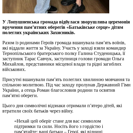
У Лопушненська громада відбулася зворушлива церемонія
вручення памʼятних оберегів «Батьківське серце» дітям
полеглих українських Захисників.
Разом із родинами Героїв громада вшанувала памʼять воїнів,
які віддали життя за Україну. Участь у заході взяли командир
Тернопільського братерського полку Галина Студеницька, її
заступник Тарас Савчук, заступниця голови громади Ольга
Михайлов, представники місцевої влади та рідні загиблих
військових.
Присутні вшанували памʼять полеглих хвилиною мовчання та
спільною молитвою. Під час заходу пролунав Державний Гімн
України, а отець Роман благословив родини та освятив
памʼятні обереги.
Цього дня символічні відзнаки отримали п’ятеро дітей, які
втратили своїх батьків через війну.
«Нехай цей оберіг стане для вас символом
підтримки та сили. Носіть його з гордістю і
памʼятайте: ваші батьки – Герої, які віднині