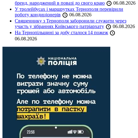
бренд, народжений в повазі до свого краю
06.08.2026
У тролейбусах і маршрутках Тернополя перевірили
роботу кондиціонерів
06.08.2026
Священнику з Тернополя заборонили служити через
участь у зібраннях Київського патріархату
06.08.2026
На Тернопільщині за добу сталося 14 пожеж
06.08.2026