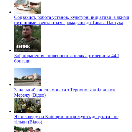
Соцзахист, робота установ, культурні ініціативи: з якими
питаннями звертаються громадяни до Тараса Пастуха
Бої, поранення і повернення: шлях артилериста 44-ї
бригади
Запальний танець монаха з Тернополя «підриває»
Мережу (Відео)
Як школяру на Київщині погрожують депутати і не
тільки (Відео)