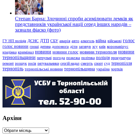
Степан Барна: Злочинні спроби асимілювати лемків як
представників української нації серед інших народів –
зазнали фіаско (фото)
голос
війна
ДТП
ГУ НП поліція
ДСНС
СБУ
аварія
авто
алкоголь
військові
голос новини
зсу
гроші
дитина
допомога
діти
загинув
київ
коронавірус
новини
новини тернополя
новини
новини голос
кримінал
крадіжка
тернопільщини
поліція
патрульні
погода
пожежа
політика
прокуратура
тернопілля
суд
ремонт
розшук
росія
рятувальники
сергій надал
смерть
спорт
тернопіль
тернопільщина
україна
тернопільські новини
чортків
Архіви
Архіви