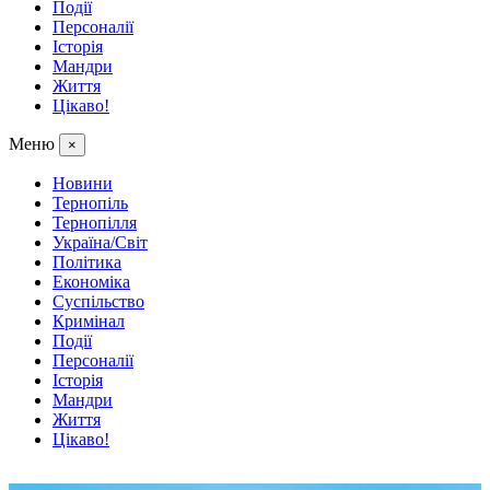
Події
Персоналії
Історія
Мандри
Життя
Цікаво!
Меню
×
Новини
Тернопіль
Тернопілля
Україна/Світ
Політика
Економіка
Суспільство
Кримінал
Події
Персоналії
Історія
Мандри
Життя
Цікаво!