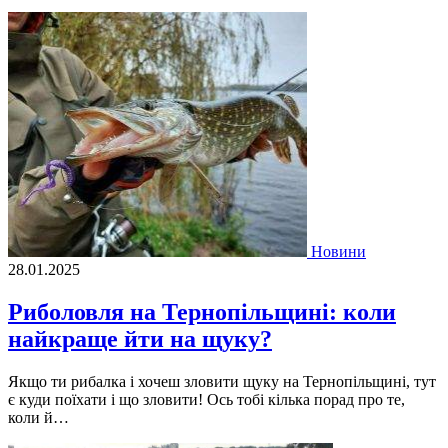
Новини
28.01.2025
Риболовля на Тернопільщині: коли
найкраще йти на щуку?
Якщо ти рибалка і хочеш зловити щуку на Тернопільщині, тут
є куди поїхати і що зловити! Ось тобі кілька порад про те,
коли й…