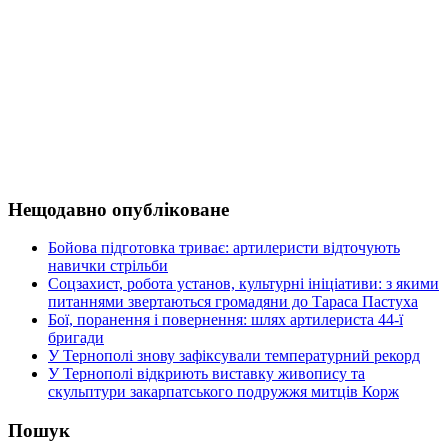
Нещодавно опубліковане
Бойова підготовка триває: артилеристи відточують
навички стрільби
Соцзахист, робота установ, культурні ініціативи: з якими
питаннями звертаються громадяни до Тараса Пастуха
Бої, поранення і повернення: шлях артилериста 44-ї
бригади
У Тернополі знову зафіксували температурний рекорд
У Тернополі відкриють виставку живопису та
скульптури закарпатського подружжя митців Корж
Пошук