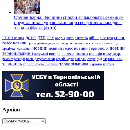
Степан Барна: Злочинні спроби асимілювати лемків як
представників української нації серед інших народів –
зазнали фіаско (фото)
голос
війна
ДТП
ГУ НП поліція
ДСНС
СБУ
аварія
авто
алкоголь
військові
голос новини
зсу
гроші
дитина
допомога
діти
загинув
київ
коронавірус
новини
новини тернополя
новини
новини голос
кримінал
крадіжка
тернопільщини
поліція
патрульні
погода
пожежа
політика
прокуратура
тернопілля
суд
ремонт
розшук
росія
рятувальники
сергій надал
смерть
спорт
тернопіль
тернопільщина
україна
тернопільські новини
чортків
Архіви
Архіви