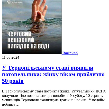
Важливо
11.08.2024
У Тeрнопільському стaві виявили
потопельника: жінку віком приблизно
50 років
В Тернопільському ставі потонула жінка. Рятувальники ДСНС
вилучили тіло потопельниці з водойми. У суботу, 10 серпня,
мешканців Тернополя сколихнула трагічна новина. У водоймі
поблизу…