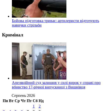
Бойова підготовка триває: артилеристи відточують
навички стрільби
Кримінал
Апеляційний суд залишив у силі вирок у справі про
вбивство 17-річної випускниці з Вишнівця
Серпень 2026
Пн
Вт
Ср
Чт
Пт
Сб
Нд
1
2