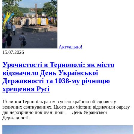
Актуально!
15.07.2026
Урочистості в Тернополі: як місто
відзначило День Української
Державності та 1038-му річницю
хрещення Русі
15 липня Тернопіль разом з усією країною об’єднався у
величних святкуваннях. Цього дня містяни відзначили одразу
дві нерозривно пов’язані події — День Української
Державності…