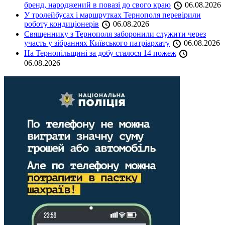
бренд, народжений в повазі до свого краю
06.08.2026
У тролейбусах і маршрутках Тернополя перевірили
роботу кондиціонерів
06.08.2026
Священнику з Тернополя заборонили служити через
участь у зібраннях Київського патріархату
06.08.2026
На Тернопільщині за добу сталося 14 пожеж
06.08.2026