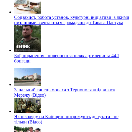
Соцзахист, робота установ, культурні ініціативи: з якими
питаннями звертаються громадяни до Тараса Пастуха
Бої, поранення і повернення: шлях артилериста 44-ї
бригади
Запальний танець монаха з Тернополя «підриває»
Мережу (Відео)
Як школяру на Київщині погрожують депутати і не
тільки (Відео)