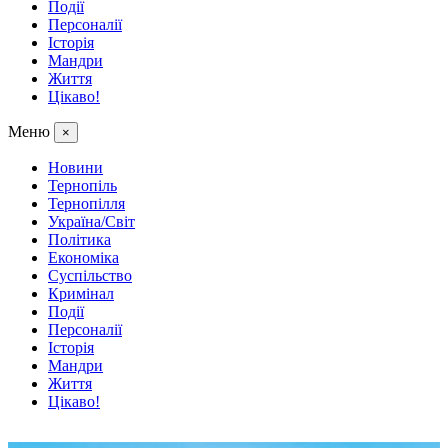
Події
Персоналії
Історія
Мандри
Життя
Цікаво!
Меню
×
Новини
Тернопіль
Тернопілля
Україна/Світ
Політика
Економіка
Суспільство
Кримінал
Події
Персоналії
Історія
Мандри
Життя
Цікаво!