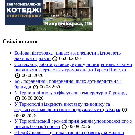
Свіжі новини
Бойова підготовка триває: артилеристи відточують
навички стрільби
06.08.2026
Соцзахист, робота установ, культурні ініціативи: з якими
питаннями звертаються громадяни до Тараса Пастуха
06.08.2026
Бої, поранення і повернення: шлях артилериста 44-ї
бригади
06.08.2026
У Тернополі знову зафіксували температурний рекорд
06.08.2026
У Тернополі відкриють виставку живопису та
скульптури закарпатського подружжя митців Корж
06.08.2026
У Тернопільській громаді призначили уповноваженого з
питань безбар’єрності
06.08.2026
«ТернОпілля» – це нова сторінка розвитку компанії і