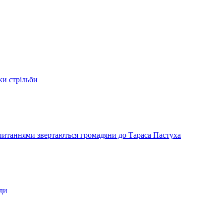
ки стрільби
и питаннями звертаються громадяни до Тараса Пастуха
ади