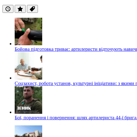
Останні
Популярні
Теги
Бойова підготовка триває: артилеристи відточують навич
Соцзахист, робота установ, культурні ініціативи: з яким
Бої, поранення і повернення: шлях артилериста 44-ї бриг