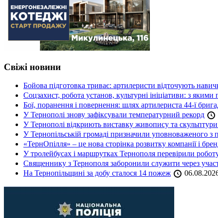
Свіжі новини
Бойова підготовка триває: артилеристи відточують навич
Соцзахист, робота установ, культурні ініціативи: з яким
Бої, поранення і повернення: шлях артилериста 44-ї бриг
У Тернополі знову зафіксували температурний рекорд
У Тернополі відкриють виставку живопису та скульптур
У Тернопільській громаді призначили уповноваженого з п
«ТернОпілля» – це нова сторінка розвитку компанії і бре
У тролейбусах і маршрутках Тернополя перевірили робот
Священнику з Тернополя заборонили служити через участь
На Тернопільщині за добу сталося 14 пожеж
06.08.202