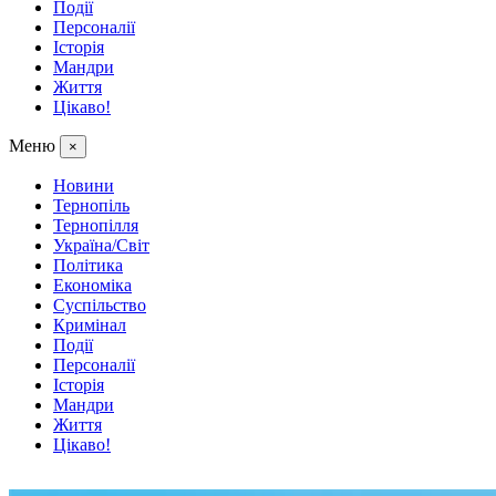
Події
Персоналії
Історія
Мандри
Життя
Цікаво!
Меню
×
Новини
Тернопіль
Тернопілля
Україна/Світ
Політика
Економіка
Суспільство
Кримінал
Події
Персоналії
Історія
Мандри
Життя
Цікаво!