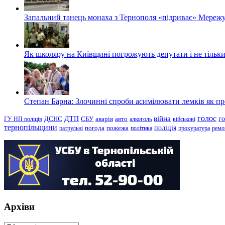
Запальний танець монаха з Тернополя «підриває» Мережу
Як школяру на Київщині погрожують депутати і не тільки
Степан Барна: Злочинні спроби асимілювати лемків як пред
голос
війна
г
ДТП
ГУ НП поліція
ДСНС
СБУ
аварія
авто
алкоголь
військові
тернопільщини
поліція
патрульні
погода
пожежа
політика
прокуратура
ремо
Архіви