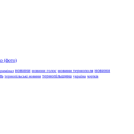
о (фото)
новини
новини тернополя
новини
новини голос
кримінал
ль
тернопільщина
україна
тернопільські новини
чортків