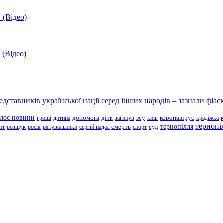
 (Відео)
 (Відео)
ставників української нації серед інших народів – зазнали фіаск
олос новини
зсу
гроші
дитина
допомога
діти
загинув
київ
коронавірус
крадіжка
тернопі
тернопілля
суд
нт
розшук
росія
рятувальники
сергій надал
смерть
спорт