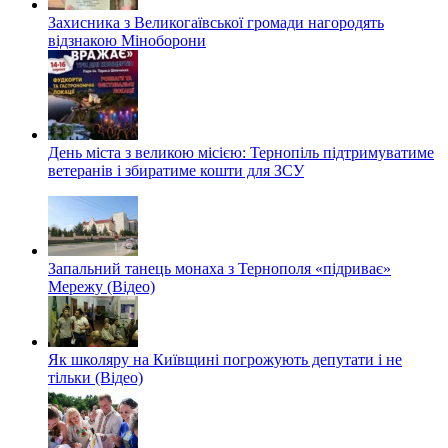
Захисника з Великогаївської громади нагородять
відзнакою Міноборони
День міста з великою місією: Тернопіль підтримуватиме
ветеранів і збиратиме кошти для ЗСУ
Запальний танець монаха з Тернополя «підриває»
Мережу (Відео)
Як школяру на Київщині погрожують депутати і не
тільки (Відео)