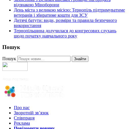
відзнакою Міноборони
День міста з великою місією: Тернопіль підтримуватиме
ветеранів і збиратиме кошти для ЗСУ
Дитячі батути: види, розміри та правила безпечного
використання
Тернопільщина долучилася до конгресових слухань
щодо початку навчального року
Пошук
Пошук
Знайти
Про нас
Зворотній зв’язок
Співпраця
Реклама
Повідомити новину