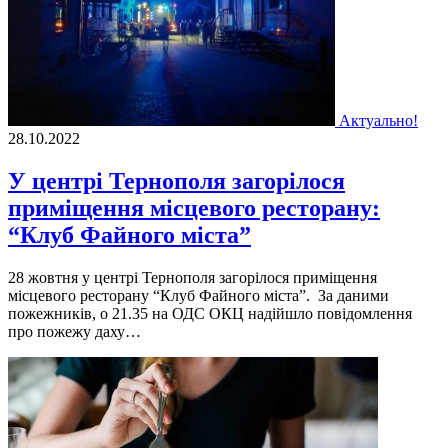
Актуально!
28.10.2022
У центрі Тернополя загорілося
приміщення місцевого ресторану:
“Клуб Файного міста”
28 жовтня у центрi Тернополя загорiлося примiщення
мiсцевого ресторану “Клуб Файного мiста”. За даними
пожежникiв, о 21.35 на ОДС ОКЦ надiйшло повiдомлення
про пожежу даху…