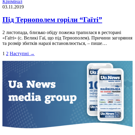
Кримінал
03.11.2019
Під Тернополем горіли “Гаїті”
2 листопада, близько обіду пожежа трапилася в ресторані
«Гаїті» (с. Великі Гаї, що під Тернополем). Причини загоряння
та розмір збитків наразі встановлюється, – пише…
Пагінація
1
2
Наступні →
записів