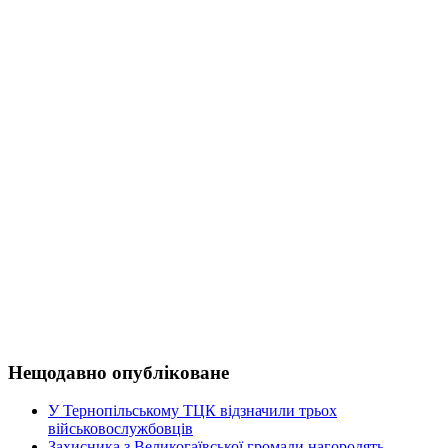
Нещодавно опубліковане
У Тернопільському ТЦК відзначили трьох
військовослужбовців
Захисника з Великогаївської громади нагородять