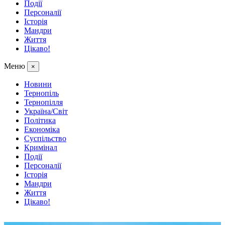
Події
Персоналії
Історія
Мандри
Життя
Цікаво!
Меню
×
Новини
Тернопіль
Тернопілля
Україна/Світ
Політика
Економіка
Суспільство
Кримінал
Події
Персоналії
Історія
Мандри
Життя
Цікаво!