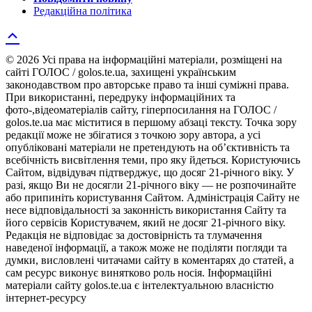
Редакційна політика
© 2026 Усі права на інформаційні матеріали, розміщені на
сайті ГОЛОС / golos.te.ua, захищені українським
законодавством про авторське право та інші суміжні права.
При використанні, передруку інформаційних та
фото-,відеоматеріалів сайту, гіперпосилання на ГОЛОС /
golos.te.ua має міститися в першому абзаці тексту. Точка зору
редакції може не збігатися з точкою зору автора, а усі
опубліковані матеріали не претендують на об’єктивність та
всебічність висвітлення теми, про яку йдеться. Користуючись
Сайтом, відвідувач підтверджує, що досяг 21-річного віку. У
разі, якщо Ви не досягли 21-річного віку — не розпочинайте
або припиніть користування Сайтом. Адміністрація Сайту не
несе відповідальності за законність використання Сайту та
його сервісів Користувачем, який не досяг 21-річного віку.
Редакція не відповідає за достовірність та тлумачення
наведеної інформації, а також може не поділяти погляди та
думки, висловлені читачами сайту в коментарях до статей, а
сам ресурс виконує винятково роль носія. Інформаційні
матеріали сайту golos.te.ua є інтелектуальною власністю
інтернет-ресурсу