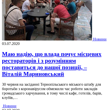
Новини
03.07.2020
Маю надію, що влада почує місцевих
рестораторів і з розумінням
поставиться до нашої позиції, –
Віталій Мариновський
30 червня на засіданні Тернопільського міського штабу для
боротьби з коронавірусом обмежили час роботи закладів
громадського харчування, в тому числі кафе, готелів, барів,
клубів,…
Новини