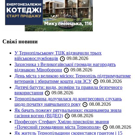
Свіжі новини
У Тернопільському ТЦК відзначили трьох
військовослужбовців
09.08.2026
Захисника з Великогаївської громади нагородять
відзнакою Міноборони
09.08.2026
День міста з великою місією: Тернопіль підтримуватиме
ветеранів і збиратиме кошти для ЗСУ
09.08.2026
Дитячі батути: види, розміри та правила безпечного
використання
09.08.2026
Тернопільщина долучилася до конгресових слухань
щодо початку навчального року
08.08.2026
Як бачать пожежу рятувальники: екшнкамера зняла
гасіння вогню (ВІДЕО)
08.08.2026
Професору Стефану Хмілю присвоїли звання
«Почесний громадянин міста Тернополя»
08.08.2026
Як житель Тернопільщини скористався грантом і 15