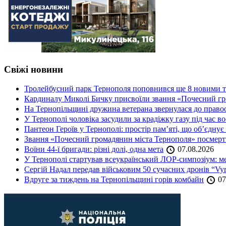
Свіжі новини
Тролейбусний парк Тернополя поповнився ще 8 новими 
Кардиналу Миколі Бичку присвоїли звання «Почесний гр
На Тернопільщині дружина ветерана звернулася до правоох
У Тернополі чоловіка засудили за крадіжку газу під час в
Пантеон Героїв у Тернополі: простір пам’яті, що об’єднує
Звання «Почесний громадянин міста Тернополя» посмерт
Воїни 44-ї бригади: різні долі, одна мета
07.08.2026
У Тернополі стартував всеукраїнський ЛОР-симпозіум: ме
Сергій Надал передав військовим 50 сучасних дронів “Vyr
Вдруге за тиждень на Тернопільщині горів комбайн
07