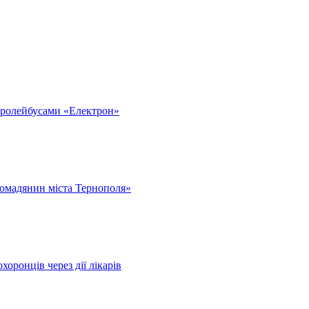
тролейбусами «Електрон»
омадянин міста Тернополя»
оронців через дії лікарів