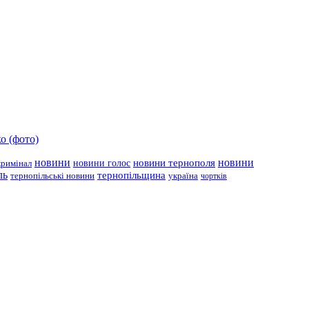
о (фото)
новини
новини тернополя
новини
новини голос
кримінал
ль
тернопільщина
україна
тернопільські новини
чортків