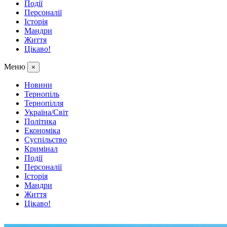
Події
Персоналії
Історія
Мандри
Життя
Цікаво!
Меню
×
Новини
Тернопіль
Тернопілля
Україна/Світ
Політика
Економіка
Суспільство
Кримінал
Події
Персоналії
Історія
Мандри
Життя
Цікаво!