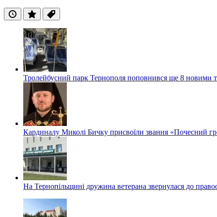
Останні
Популярні
Теги
Тролейбусний парк Тернополя поповнився ще 8 новими 
Кардиналу Миколі Бичку присвоїли звання «Почесний гр
На Тернопільщині дружина ветерана звернулася до правоох