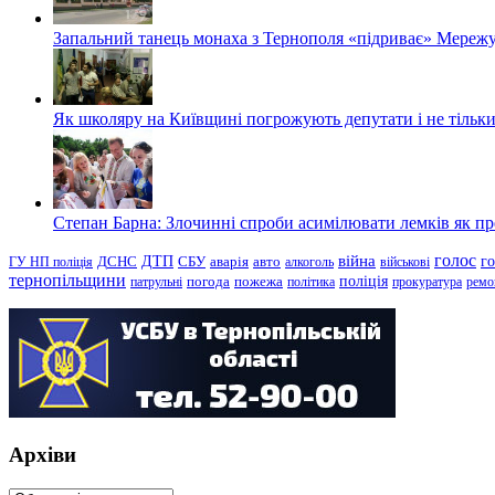
Запальний танець монаха з Тернополя «підриває» Мережу
Як школяру на Київщині погрожують депутати і не тільки
Степан Барна: Злочинні спроби асимілювати лемків як пред
голос
війна
г
ДТП
ГУ НП поліція
ДСНС
СБУ
аварія
авто
алкоголь
військові
тернопільщини
поліція
патрульні
погода
пожежа
політика
прокуратура
ремо
Архіви