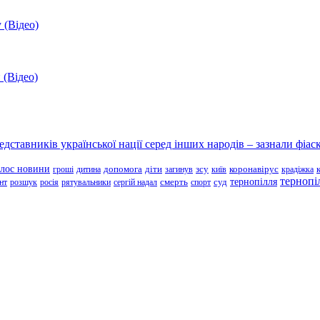
 (Відео)
 (Відео)
ставників української нації серед інших народів – зазнали фіаск
олос новини
зсу
гроші
дитина
допомога
діти
загинув
київ
коронавірус
крадіжка
тернопі
тернопілля
суд
нт
розшук
росія
рятувальники
сергій надал
смерть
спорт