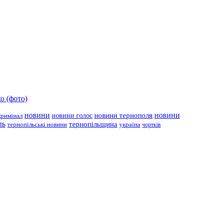
о (фото)
новини
новини тернополя
новини
новини голос
кримінал
ль
тернопільщина
україна
тернопільські новини
чортків