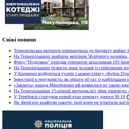
Свіжі новини
Тернопільська митниця перерахувала до бюджету майже 1
На Тернопільщині знайшли мертвим 58-річного чоловіка, 
Фонд “Подоляни” передав генератор захисникам 105 бри
На Тернопільщині безвісти зник чоловік із серйозними 
У Кременці відбудеться турнір з армрестлінгу «Кубок Пу
Інвестиції в нерухомість: як обрати об’єкт із найбільшим
«Закрита» нарада Міноборони рф виявилася не такою вж
На Тернопільщині 15-річний мотоцикліст збив пішохода: 
У Теребовлі стартував новий етап ремонту дороги М-19
Як зберігати крафтові пакети, щоб вони не втратили вигл