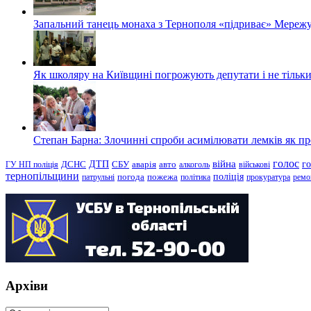
Запальний танець монаха з Тернополя «підриває» Мережу
Як школяру на Київщині погрожують депутати і не тільки
Степан Барна: Злочинні спроби асимілювати лемків як пред
голос
війна
г
ДТП
ГУ НП поліція
ДСНС
СБУ
аварія
авто
алкоголь
військові
тернопільщини
поліція
патрульні
погода
пожежа
політика
прокуратура
ремо
Архіви