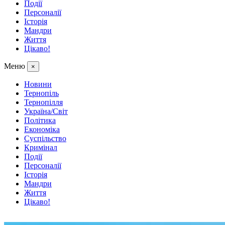
Події
Персоналії
Історія
Мандри
Життя
Цікаво!
Меню
×
Новини
Тернопіль
Тернопілля
Україна/Світ
Політика
Економіка
Суспільство
Кримінал
Події
Персоналії
Історія
Мандри
Життя
Цікаво!