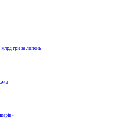
 млрд грн за липень
гади
шкарів»