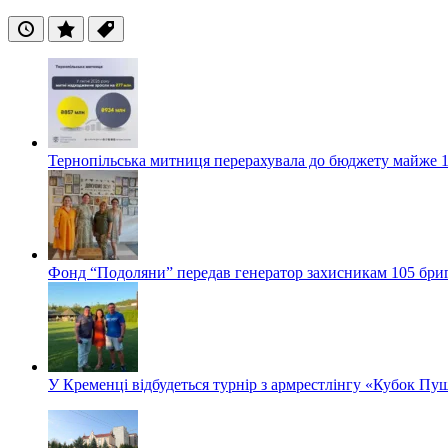
Останні
Популярні
Теги
Тернопільська митниця перерахувала до бюджету майже 1
Фонд “Подоляни” передав генератор захисникам 105 бри
У Кременці відбудеться турнір з армрестлінгу «Кубок Пу