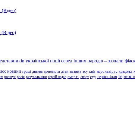
 (Відео)
 (Відео)
ставників української нації серед інших народів – зазнали фіаск
олос новини
зсу
гроші
дитина
допомога
діти
загинув
київ
коронавірус
крадіжка
тернопі
тернопілля
суд
нт
розшук
росія
рятувальники
сергій надал
смерть
спорт