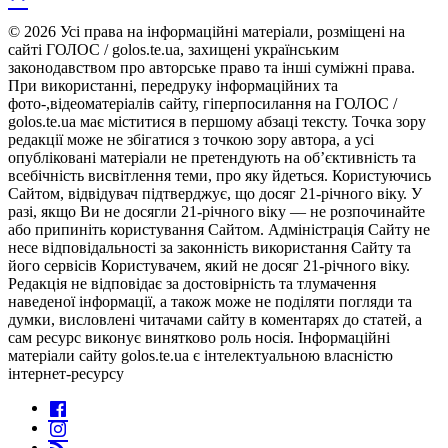
© 2026 Усі права на інформаційні матеріали, розміщені на
сайті ГОЛОС / golos.te.ua, захищені українським
законодавством про авторське право та інші суміжні права.
При використанні, передруку інформаційних та
фото-,відеоматеріалів сайту, гіперпосилання на ГОЛОС /
golos.te.ua має міститися в першому абзаці тексту. Точка зору
редакції може не збігатися з точкою зору автора, а усі
опубліковані матеріали не претендують на об’єктивність та
всебічність висвітлення теми, про яку йдеться. Користуючись
Сайтом, відвідувач підтверджує, що досяг 21-річного віку. У
разі, якщо Ви не досягли 21-річного віку — не розпочинайте
або припиніть користування Сайтом. Адміністрація Сайту не
несе відповідальності за законність використання Сайту та
його сервісів Користувачем, який не досяг 21-річного віку.
Редакція не відповідає за достовірність та тлумачення
наведеної інформації, а також може не поділяти погляди та
думки, висловлені читачами сайту в коментарях до статей, а
сам ресурс виконує винятково роль носія. Інформаційні
матеріали сайту golos.te.ua є інтелектуальною власністю
інтернет-ресурсу