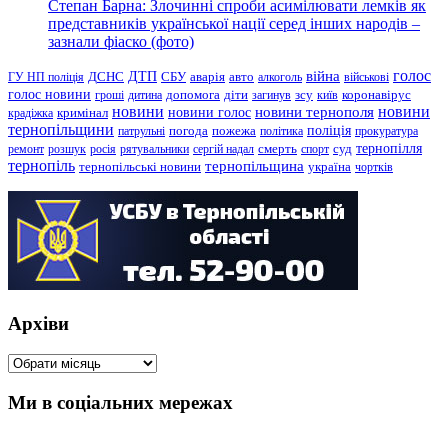
Степан Барна: Злочинні спроби асимілювати лемків як
представників української нації серед інших народів –
зазнали фіаско (фото)
голос
війна
ДТП
ГУ НП поліція
ДСНС
СБУ
аварія
авто
алкоголь
військові
голос новини
зсу
гроші
дитина
допомога
діти
загинув
київ
коронавірус
новини
новини тернополя
новини
новини голос
кримінал
крадіжка
тернопільщини
поліція
патрульні
погода
пожежа
політика
прокуратура
тернопілля
суд
ремонт
розшук
росія
рятувальники
сергій надал
смерть
спорт
тернопіль
тернопільщина
україна
тернопільські новини
чортків
Архіви
Архіви
Ми в соціальних мережах