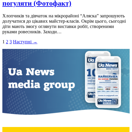
погуляти (Фотофакт)
Хлопчиків та дівчаток на мікрорайоні “Аляска” запрошують
долучатися до цікавих майстер-класів. Окрім цього, сьогодні
діти мають змогу оглянути виставки робіт, створеними
руками ровесників. Заходи…
Пагінація
1
2
3
Наступні →
записів