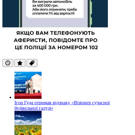
Останні
Популярні
Теги
Ігор Гуда отримав відзнаку «Візіонер сучасної
будівельної галузі»