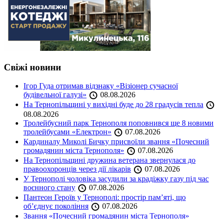
Свіжі новини
Ігор Гуда отримав відзнаку «Візіонер сучасної
будівельної галузі»
08.08.2026
На Тернопільщині у вихідні буде до 28 градусів тепла
08.08.2026
Тролейбусний парк Тернополя поповнився ще 8 новими
тролейбусами «Електрон»
07.08.2026
Кардиналу Миколі Бичку присвоїли звання «Почесний
громадянин міста Тернополя»
07.08.2026
На Тернопільщині дружина ветерана звернулася до
правоохоронців через дії лікарів
07.08.2026
У Тернополі чоловіка засудили за крадіжку газу під час
воєнного стану
07.08.2026
Пантеон Героїв у Тернополі: простір пам’яті, що
об’єднує покоління
07.08.2026
Звання «Почесний громадянин міста Тернополя»