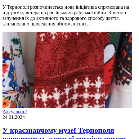
У Тернополi розпочинається нова iнiцiатива спрямована на
пiдтримку ветеранiв росiйсько-української вiйни. З метою
залучення їх до активного та здорового способу життя,
заплановано проведення рiзноманiтних…
Актуально!
24.01.2024
У краєзнавчому музеї Тернополя
навчатимуть давньої техніки шиття