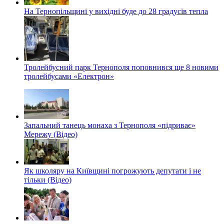
На Тернопільщині у вихідні буде до 28 градусів тепла
Тролейбусний парк Тернополя поповнився ще 8 новими
тролейбусами «Електрон»
Запальний танець монаха з Тернополя «підриває»
Мережу (Відео)
Як школяру на Київщині погрожують депутати і не
тільки (Відео)