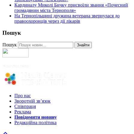
Кардиналу Миколі Бичку присвоїли звання «Почесний
громадянин міста Тернополя»
На Тернопільщині дружина ветерана звернулася до
правоохоронців через дії лікарів
Пошук
Пошук
Знайти
Про нас
Зворотній зв’язок
Співпраця
Реклама
Повідомити новину
Редакційна політика