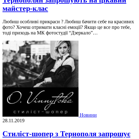
Тернополян запрошують на цікавий
майстер-клас
Любиш особливі прикраси ? Любиш бачити себе на красивих
фото? Хочеш отримати класні емоції? Якщо це все про тебе,
тоді приходь на МК фотостудії “Дзеркало”…
Новини
28.11.2019
Стиліст-шопер з Тернополя запрошує