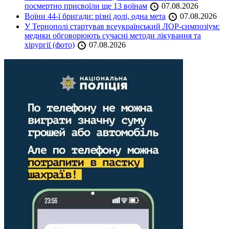
посмертно присвоїли ще 13 воїнам
07.08.2026
Воїни 44-ї бригади: різні долі, одна мета
07.08.2026
У Тернополі стартував всеукраїнський ЛОР-симпозіум:
медики обговорюють сучасні методи лікування та
хірургії (фото)
07.08.2026