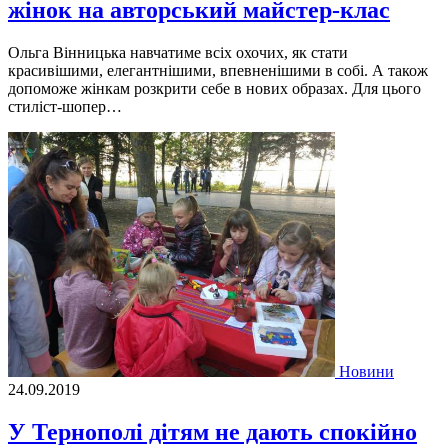
жінок на авторський майстер-клас
Ольга Вінницька навчатиме всіх охочих, як стати
красивішими, елегантнішими, впевненішими в собі. А також
допоможе жінкам розкрити себе в нових образах. Для цього
стиліст-шопер…
Новини
24.09.2019
У Тернополі дітям не дають спокійно