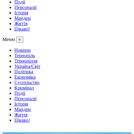
Події
Персоналії
Історія
Мандри
Життя
Цікаво!
Меню
×
Новини
Тернопіль
Тернопілля
Україна/Світ
Політика
Економіка
Суспільство
Кримінал
Події
Персоналії
Історія
Мандри
Життя
Цікаво!