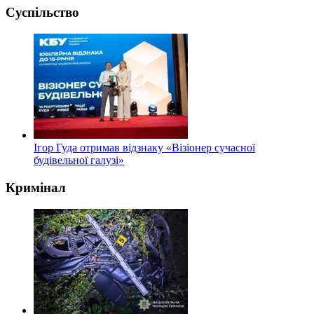
Суспільство
Ігор Гуда отримав відзнаку «Візіонер сучасної
будівельної галузі»
Кримінал