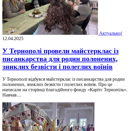
Актуально!
12.04.2025
У Тернополі провели майстерклас із
писанкарства для родин полонених,
зниклих безвісти і полеглих воїнів
У Тернополі відбувся майстерклас із писанкарства для родин
полонених, зниклих безвісти і полеглих воїнів. Про це
написали на сторінці благодійного фонду «Карітс Тернопіль».
Навчав…