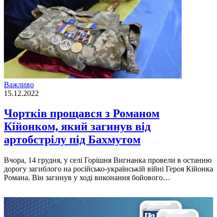
Важливо
15.12.2022
Чортків прощався з Романом
Кійонком, який загинув від
артобстрілу під Бахмутом
Вчора, 14 грудня, у селi Горiшня Вигнанка провели в останню
дорогу загиблого на росiйсько-українськiй вiйнi Героя Кiйонка
Романа. Вiн загинув у ходi виконання бойового…