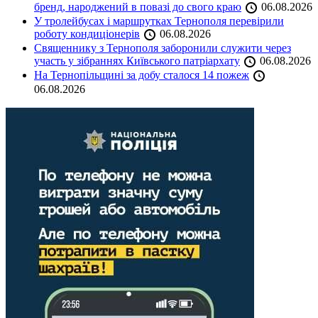
бренд, народжений в повазі до свого краю
06.08.2026
У тролейбусах і маршрутках Тернополя перевірили
роботу кондиціонерів
06.08.2026
Священнику з Тернополя заборонили служити через
участь у зібраннях Київського патріархату
06.08.2026
На Тернопільщині за добу сталося 14 пожеж
06.08.2026