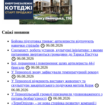
Свіжі новини
Бойова підготовка триває: артилеристи відточують
навички стрільби
06.08.2026
Соцзахист, робота установ, культурні ініціативи: з якими
питаннями звертаються громадяни до Тараса Пастуха
06.08.2026
Бої, поранення і повернення: шлях артилериста 44-ї
бригади
06.08.2026
У Тернополі знову зафіксували температурний рекорд
06.08.2026
У Тернополі відкриють виставку живопису та
скульптури закарпатського подружжя митців Корж
06.08.2026
У Тернопільській громаді призначили уповноваженого з
питань безбар’єрності
06.08.2026
«ТернОпілля» – це нова сторінка розвитку компанії і