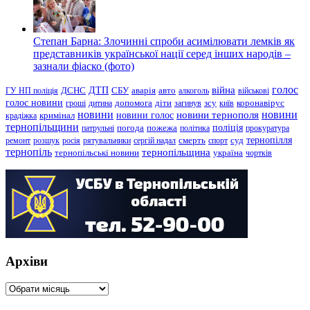
Степан Барна: Злочинні спроби асимілювати лемків як
представників української нації серед інших народів –
зазнали фіаско (фото)
голос
війна
ДТП
ГУ НП поліція
ДСНС
СБУ
аварія
авто
алкоголь
військові
голос новини
зсу
гроші
дитина
допомога
діти
загинув
київ
коронавірус
новини
новини тернополя
новини
новини голос
кримінал
крадіжка
тернопільщини
поліція
патрульні
погода
пожежа
політика
прокуратура
тернопілля
суд
ремонт
розшук
росія
рятувальники
сергій надал
смерть
спорт
тернопіль
тернопільщина
україна
тернопільські новини
чортків
Архіви
Архіви