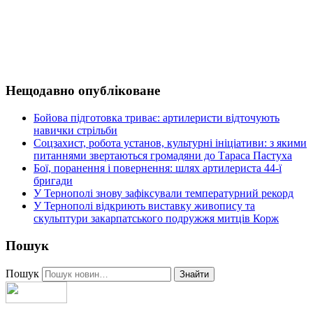
Нещодавно опубліковане
Бойова підготовка триває: артилеристи відточують
навички стрільби
Соцзахист, робота установ, культурні ініціативи: з якими
питаннями звертаються громадяни до Тараса Пастуха
Бої, поранення і повернення: шлях артилериста 44-ї
бригади
У Тернополі знову зафіксували температурний рекорд
У Тернополі відкриють виставку живопису та
скульптури закарпатського подружжя митців Корж
Пошук
Пошук
Знайти