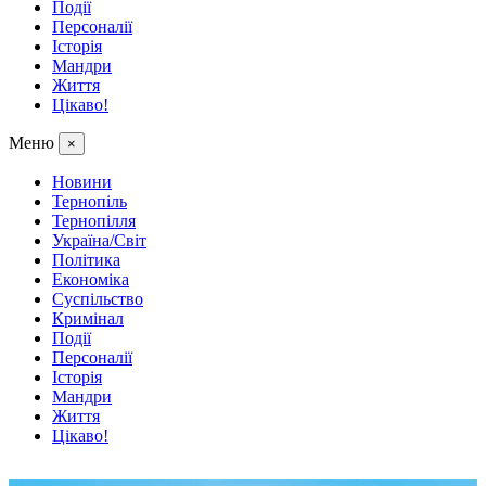
Події
Персоналії
Історія
Мандри
Життя
Цікаво!
Меню
×
Новини
Тернопіль
Тернопілля
Україна/Світ
Політика
Економіка
Суспільство
Кримінал
Події
Персоналії
Історія
Мандри
Життя
Цікаво!