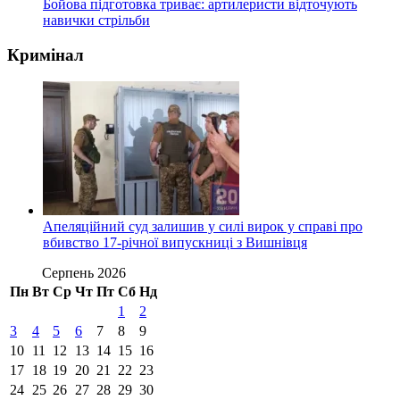
Бойова підготовка триває: артилеристи відточують
навички стрільби
Кримінал
Апеляційний суд залишив у силі вирок у справі про
вбивство 17-річної випускниці з Вишнівця
Серпень 2026
Пн
Вт
Ср
Чт
Пт
Сб
Нд
1
2
3
4
5
6
7
8
9
10
11
12
13
14
15
16
17
18
19
20
21
22
23
24
25
26
27
28
29
30