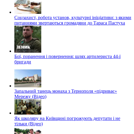
Соцзахист, робота установ, культурні ініціативи: з якими
питаннями звертаються громадяни до Тараса Пастуха
Бої, поранення і повернення: шлях артилериста 44-ї
бригади
Запальний танець монаха з Тернополя «підриває»
Мережу (Відео)
Як школяру на Київщині погрожують депутати і не
тільки (Відео)