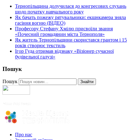
Тернопільщина долучилася до конгресових слухань
щодо початку навчального року
Як бачать пожежу рятувальники: екшнкамера зняла
гасіння вогню (ВІДЕО)
Професору Стефану Хмілю присвоїли звання
«Почесний громадянин міста Тернополя»
Як житель Тернопільщини скористався грантом і 15
років створює текстиль
Ігор Гуда отримав відзнаку «Візіонер сучасної
будівельної галузі»
Пошук
Пошук
Знайти
Про нас