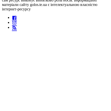
сам ресурс виконує винятково роль носія. Інформаційні
матеріали сайту golos.te.ua є інтелектуальною власністю
інтернет-ресурсу