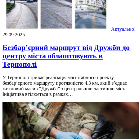
Актуально!
29.09.2025
Безбар’єрний маршрут від Дружби до
центру міста облаштовують в
Тернополі
У Тернополі триває реалізація масштабного проекту
безбар’єрного маршруту протяжністю 4,3 км, який з’єднає
житловий масив “Дружба” з центральною частиною міста.
Ініціатива втілюється в рамках…