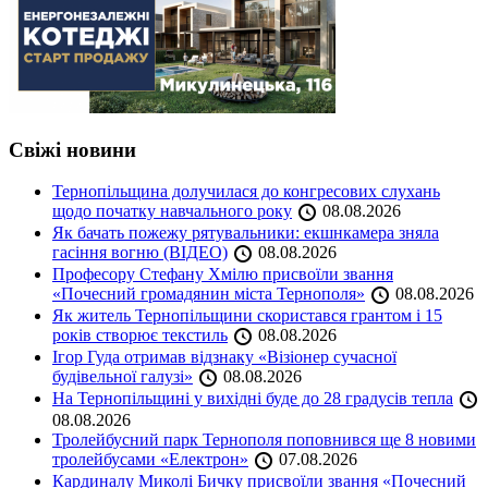
Свіжі новини
Тернопільщина долучилася до конгресових слухань
щодо початку навчального року
08.08.2026
Як бачать пожежу рятувальники: екшнкамера зняла
гасіння вогню (ВІДЕО)
08.08.2026
Професору Стефану Хмілю присвоїли звання
«Почесний громадянин міста Тернополя»
08.08.2026
Як житель Тернопільщини скористався грантом і 15
років створює текстиль
08.08.2026
Ігор Гуда отримав відзнаку «Візіонер сучасної
будівельної галузі»
08.08.2026
На Тернопільщині у вихідні буде до 28 градусів тепла
08.08.2026
Тролейбусний парк Тернополя поповнився ще 8 новими
тролейбусами «Електрон»
07.08.2026
Кардиналу Миколі Бичку присвоїли звання «Почесний