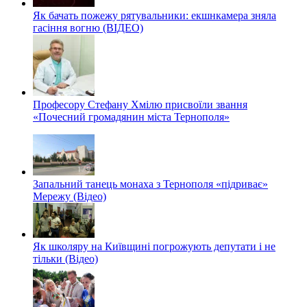
Як бачать пожежу рятувальники: екшнкамера зняла
гасіння вогню (ВІДЕО)
Професору Стефану Хмілю присвоїли звання
«Почесний громадянин міста Тернополя»
Запальний танець монаха з Тернополя «підриває»
Мережу (Відео)
Як школяру на Київщині погрожують депутати і не
тільки (Відео)