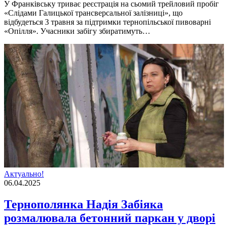
У Франківську триває реєстрація на сьомий трейловий пробіг
«Слідами Галицької трансверсальної залізниці», що
відбудеться 3 травня за підтримки тернопільської пивоварні
«Опілля». Учасники забігу збиратимуть…
Актуально!
06.04.2025
Тернополянка Надія Забіяка
розмалювала бетонний паркан у дворі