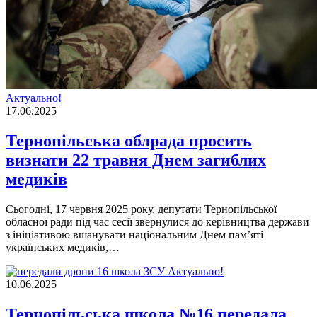
Актуально!
17.06.2025
Тернопільська облрада просить
визнати 22 травня Днем загиблих
медиків
Сьогодні, 17 червня 2025 року, депутати Тернопільської
обласної ради під час сесії звернулися до керівництва держави
з ініціативою вшанувати національним Днем памʼяті
українських медиків,…
Актуально!
10.06.2025
Тернопільська школа №16 передала