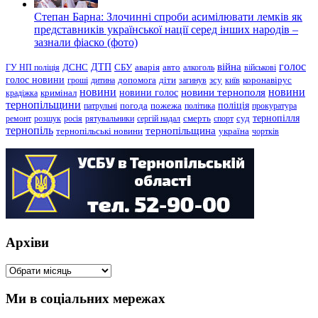
Степан Барна: Злочинні спроби асимілювати лемків як
представників української нації серед інших народів –
зазнали фіаско (фото)
голос
війна
ДТП
ГУ НП поліція
ДСНС
СБУ
аварія
авто
алкоголь
військові
голос новини
зсу
гроші
дитина
допомога
діти
загинув
київ
коронавірус
новини
новини тернополя
новини
новини голос
кримінал
крадіжка
тернопільщини
поліція
патрульні
погода
пожежа
політика
прокуратура
тернопілля
суд
ремонт
розшук
росія
рятувальники
сергій надал
смерть
спорт
тернопіль
тернопільщина
україна
тернопільські новини
чортків
Архіви
Архіви
Ми в соціальних мережах