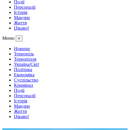
Події
Персоналії
Історія
Мандри
Життя
Цікаво!
Меню
×
Новини
Тернопіль
Тернопілля
Україна/Світ
Політика
Економіка
Суспільство
Кримінал
Події
Персоналії
Історія
Мандри
Життя
Цікаво!