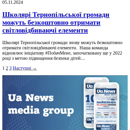
05.11.2024
Школярі Тернопільської громади
можуть безкоштовно отримати
світловідбиваючі елементи
Школярі Тернопільської громади знову можуть безкоштовно
отримати світловідбиваючі елементи. Наша команда
відновлює ініціативу #ПобачМене, започатковану ще у 2022
році з метою підвищення безпеки дітей…
Пагінація
1
2
3
Наступні →
записів