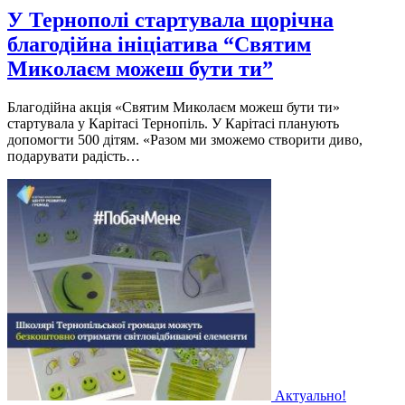
У Тернополі стартувала щорічна
благодійна ініціатива “Святим
Миколаєм можеш бути ти”
Благодійна акція «Святим Миколаєм можеш бути ти»
стартувала у Карітасі Тернопіль. У Карітасі планують
допомогти 500 дітям. «Разом ми зможемо створити диво,
подарувати радість…
Актуально!