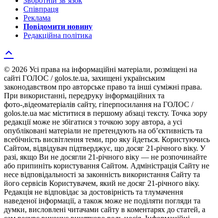
Зворотній зв’язок
Співпраця
Реклама
Повідомити новину
Редакційна політика
© 2026 Усі права на інформаційні матеріали, розміщені на
сайті ГОЛОС / golos.te.ua, захищені українським
законодавством про авторське право та інші суміжні права.
При використанні, передруку інформаційних та
фото-,відеоматеріалів сайту, гіперпосилання на ГОЛОС /
golos.te.ua має міститися в першому абзаці тексту. Точка зору
редакції може не збігатися з точкою зору автора, а усі
опубліковані матеріали не претендують на об’єктивність та
всебічність висвітлення теми, про яку йдеться. Користуючись
Сайтом, відвідувач підтверджує, що досяг 21-річного віку. У
разі, якщо Ви не досягли 21-річного віку — не розпочинайте
або припиніть користування Сайтом. Адміністрація Сайту не
несе відповідальності за законність використання Сайту та
його сервісів Користувачем, який не досяг 21-річного віку.
Редакція не відповідає за достовірність та тлумачення
наведеної інформації, а також може не поділяти погляди та
думки, висловлені читачами сайту в коментарях до статей, а