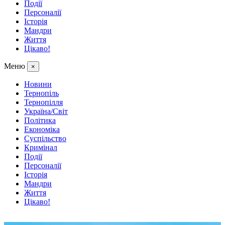
Події
Персоналії
Історія
Мандри
Життя
Цікаво!
Меню
×
Новини
Тернопіль
Тернопілля
Україна/Світ
Політика
Економіка
Суспільство
Кримінал
Події
Персоналії
Історія
Мандри
Життя
Цікаво!