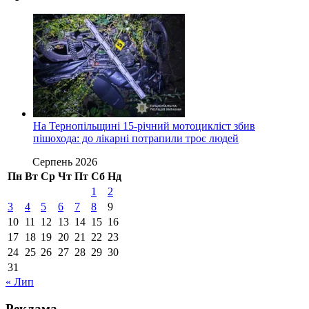
На Тернопільщині 15-річний мотоцикліст збив
пішохода: до лікарні потрапили троє людей
Серпень 2026
Пн
Вт
Ср
Чт
Пт
Сб
Нд
1
2
3
4
5
6
7
8
9
10
11
12
13
14
15
16
17
18
19
20
21
22
23
24
25
26
27
28
29
30
31
« Лип
Реклама