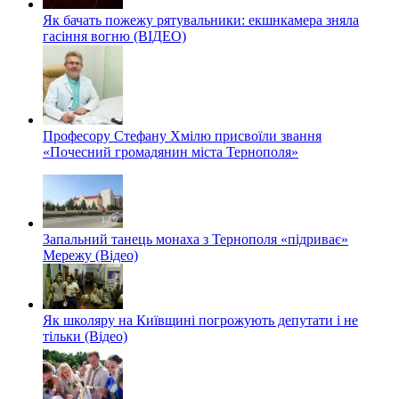
Як бачать пожежу рятувальники: екшнкамера зняла
гасіння вогню (ВІДЕО)
Професору Стефану Хмілю присвоїли звання
«Почесний громадянин міста Тернополя»
Запальний танець монаха з Тернополя «підриває»
Мережу (Відео)
Як школяру на Київщині погрожують депутати і не
тільки (Відео)