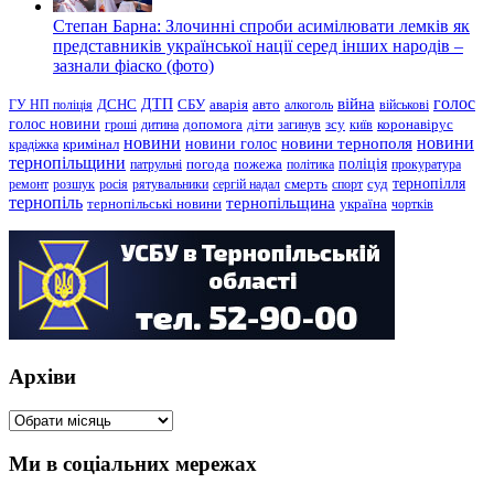
Степан Барна: Злочинні спроби асимілювати лемків як
представників української нації серед інших народів –
зазнали фіаско (фото)
голос
війна
ДТП
ГУ НП поліція
ДСНС
СБУ
аварія
авто
алкоголь
військові
голос новини
зсу
гроші
дитина
допомога
діти
загинув
київ
коронавірус
новини
новини тернополя
новини
новини голос
кримінал
крадіжка
тернопільщини
поліція
патрульні
погода
пожежа
політика
прокуратура
тернопілля
суд
ремонт
розшук
росія
рятувальники
сергій надал
смерть
спорт
тернопіль
тернопільщина
україна
тернопільські новини
чортків
Архіви
Архіви
Ми в соціальних мережах