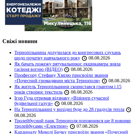
Свіжі новини
Тернопільщина долучилася до конгресових слухань
щодо початку навчального року
08.08.2026
Як бачать пожежу рятувальники: екшнкамера зняла
гасіння вогню (ВІДЕО)
08.08.2026
Професору Стефану Хмілю присвоїли звання
«Почесний громадянин міста Тернополя»
08.08.2026
Як житель Тернопільщини скористався грантом і 15
років створює текстиль
08.08.2026
Ігор Гуда отримав відзнаку «Візіонер сучасної
будівельної галузі»
08.08.2026
На Тернопільщині у вихідні буде до 28 градусів тепла
08.08.2026
Тролейбусний парк Тернополя поповнився ще 8 новими
тролейбусами «Електрон»
07.08.2026
Кардиналу Миколі Бичку присвоїли звання «Почесний