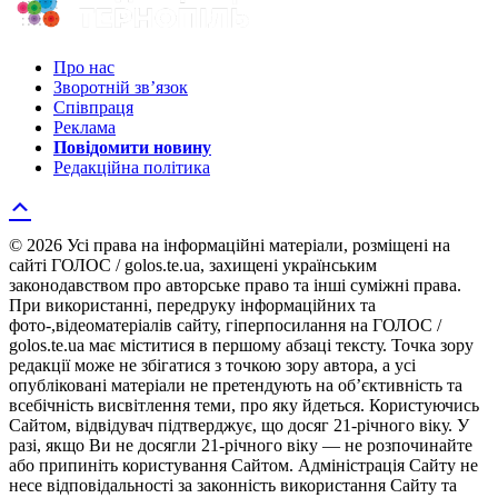
Про нас
Зворотній зв’язок
Співпраця
Реклама
Повідомити новину
Редакційна політика
© 2026 Усі права на інформаційні матеріали, розміщені на
сайті ГОЛОС / golos.te.ua, захищені українським
законодавством про авторське право та інші суміжні права.
При використанні, передруку інформаційних та
фото-,відеоматеріалів сайту, гіперпосилання на ГОЛОС /
golos.te.ua має міститися в першому абзаці тексту. Точка зору
редакції може не збігатися з точкою зору автора, а усі
опубліковані матеріали не претендують на об’єктивність та
всебічність висвітлення теми, про яку йдеться. Користуючись
Сайтом, відвідувач підтверджує, що досяг 21-річного віку. У
разі, якщо Ви не досягли 21-річного віку — не розпочинайте
або припиніть користування Сайтом. Адміністрація Сайту не
несе відповідальності за законність використання Сайту та