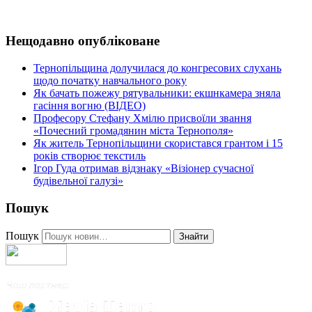
Нещодавно опубліковане
Тернопільщина долучилася до конгресових слухань
щодо початку навчального року
Як бачать пожежу рятувальники: екшнкамера зняла
гасіння вогню (ВІДЕО)
Професору Стефану Хмілю присвоїли звання
«Почесний громадянин міста Тернополя»
Як житель Тернопільщини скористався грантом і 15
років створює текстиль
Ігор Гуда отримав відзнаку «Візіонер сучасної
будівельної галузі»
Пошук
Пошук
Знайти