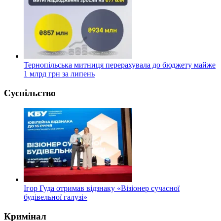
Тернопільська митниця перерахувала до бюджету майже
1 млрд грн за липень
Суспільство
Ігор Гуда отримав відзнаку «Візіонер сучасної
будівельної галузі»
Кримінал