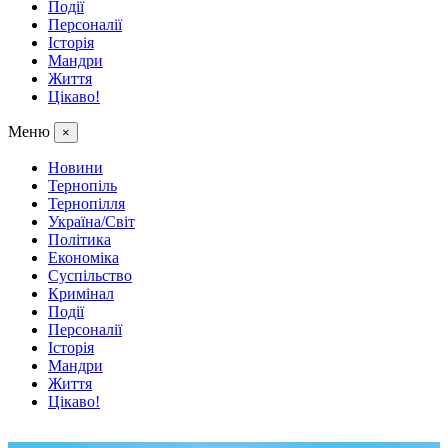
Події
Персоналії
Історія
Мандри
Життя
Цікаво!
Меню
×
Новини
Тернопіль
Тернопілля
Україна/Світ
Політика
Економіка
Суспільство
Кримінал
Події
Персоналії
Історія
Мандри
Життя
Цікаво!