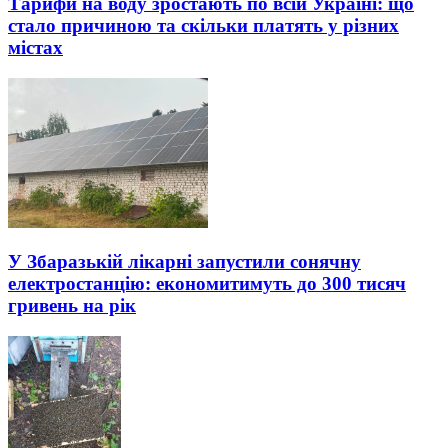
Тарифи на воду зростають по всій Україні: що
стало причиною та скільки платять у різних
містах
У Збаразькій лікарні запустили сонячну
електростанцію: економитимуть до 300 тисяч
гривень на рік