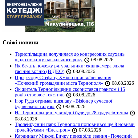
Свіжі новини
Тернопільщина долучилася до конгресових слухань
щодо початку навчального року
08.08.2026
Як бачать пожежу рятувальники: екшнкамера зняла
гасіння вогню (ВІДЕО)
08.08.2026
Професору Стефану Хмілю присвоїли звання
«Почесний громадянин міста Тернополя»
08.08.2026
Як житель Тернопільщини скористався грантом і 15
років створює текстиль
08.08.2026
Ігор Гуда отримав відзнаку «Візіонер сучасної
будівельної галузі»
08.08.2026
На Тернопільщині у вихідні буде до 28 градусів тепла
08.08.2026
Тролейбусний парк Тернополя поповнився ще 8 новими
тролейбусами «Електрон»
07.08.2026
Кардиналу Миколі Бичку присвоїли звання «Почесний