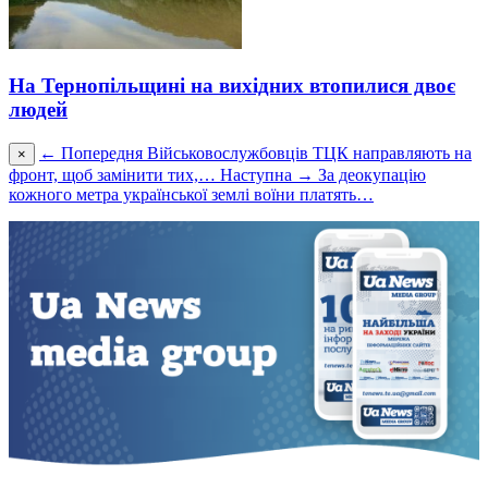
На Тернопільщині на вихідних втопилися двоє
людей
← Попередня
Військовослужбовців ТЦК направляють на
×
фронт, щоб замінити тих,…
Наступна →
За деокупацію
кожного метра української землі воїни платять…