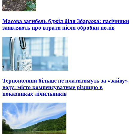
Масова загибель бджіл біля Збаража: пасічники
заявляють про втрати після обробки полів
Тернополяни більше не платитимуть за «зайву»
воду: місто компенсуватиме різницю в
показниках лічильників