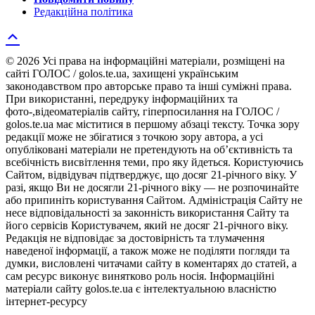
Редакційна політика
© 2026 Усі права на інформаційні матеріали, розміщені на
сайті ГОЛОС / golos.te.ua, захищені українським
законодавством про авторське право та інші суміжні права.
При використанні, передруку інформаційних та
фото-,відеоматеріалів сайту, гіперпосилання на ГОЛОС /
golos.te.ua має міститися в першому абзаці тексту. Точка зору
редакції може не збігатися з точкою зору автора, а усі
опубліковані матеріали не претендують на об’єктивність та
всебічність висвітлення теми, про яку йдеться. Користуючись
Сайтом, відвідувач підтверджує, що досяг 21-річного віку. У
разі, якщо Ви не досягли 21-річного віку — не розпочинайте
або припиніть користування Сайтом. Адміністрація Сайту не
несе відповідальності за законність використання Сайту та
його сервісів Користувачем, який не досяг 21-річного віку.
Редакція не відповідає за достовірність та тлумачення
наведеної інформації, а також може не поділяти погляди та
думки, висловлені читачами сайту в коментарях до статей, а
сам ресурс виконує винятково роль носія. Інформаційні
матеріали сайту golos.te.ua є інтелектуальною власністю
інтернет-ресурсу