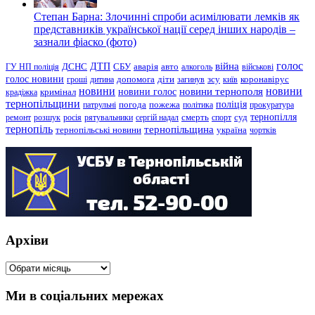
Степан Барна: Злочинні спроби асимілювати лемків як
представників української нації серед інших народів –
зазнали фіаско (фото)
голос
війна
ДТП
ГУ НП поліція
ДСНС
СБУ
аварія
авто
алкоголь
військові
голос новини
зсу
гроші
дитина
допомога
діти
загинув
київ
коронавірус
новини
новини тернополя
новини
новини голос
кримінал
крадіжка
тернопільщини
поліція
патрульні
погода
пожежа
політика
прокуратура
тернопілля
суд
ремонт
розшук
росія
рятувальники
сергій надал
смерть
спорт
тернопіль
тернопільщина
україна
тернопільські новини
чортків
Архіви
Архіви
Ми в соціальних мережах