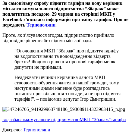
За самовільну спробу підняти тарифи на воду керівник
міського комунального підприємства “Збараж” може
поплатитись посадою. 29 червня на сторінці МКП у
Facebook з’явилася інформація про зміну тарифів. Про це
передають
Тернополяни
.
Проте, як з’ясувалося згодом, підприємство прийняло
відповідне рішення без відома міської ради.
“Оголошення МКП “Збараж” про підняття тарифу
на водопостачання та водовідведення відверта
брехня! Жодного рішення про нові тарифи ми як
депутати не приймали.
Неадекватні вчинки керівника даного МКП
створюють обурення жителів нашої громади, тому
наступними днями напевне буде розглядатись
питання про звільнення з посади, а не про підняття
тарифів!”, – повідомив депутат Ігор Дмитришин.
вода
збараж
комунальне підприємство
МКП "Збараж"
тарифи
Джерело:
Тернополяни