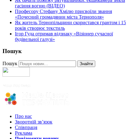
Як бачать пожежу рятувальники: екшнкамера зняла
гасіння вогню (ВІДЕО)
Професору Стефану Хмілю присвоїли звання
«Почесний громадянин міста Тернополя»
Як житель Тернопільщини скористався грантом і 15
років створює текстиль
Ігор Гуда отримав відзнаку «Візіонер сучасної
будівельної галузі»
Пошук
Пошук
Знайти
Про нас
Зворотній зв’язок
Співпраця
Реклама
Повідомити новину