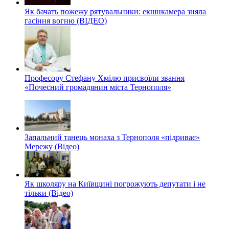
Як бачать пожежу рятувальники: екшнкамера зняла
гасіння вогню (ВІДЕО)
Професору Стефану Хмілю присвоїли звання
«Почесний громадянин міста Тернополя»
Запальний танець монаха з Тернополя «підриває»
Мережу (Відео)
Як школяру на Київщині погрожують депутати і не
тільки (Відео)