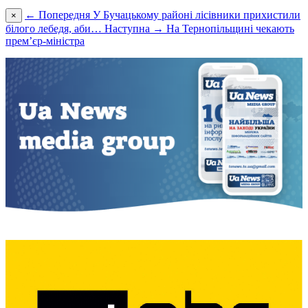
← Попередня
У Бучацькому районі лісівники прихистили
×
білого лебедя, аби…
Наступна →
На Тернопільщині чекають
прем’єр-міністра