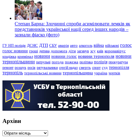
Степан Барна: Злочинні спроби асимілювати лемків як
представників української нації серед інших народів –
зазнали фіаско (фото)
голос
війна
ДТП
ГУ НП поліція
ДСНС
СБУ
аварія
авто
алкоголь
військові
голос новини
зсу
гроші
дитина
допомога
діти
загинув
київ
коронавірус
новини
новини тернополя
новини
новини голос
кримінал
крадіжка
тернопільщини
поліція
патрульні
погода
пожежа
політика
прокуратура
тернопілля
суд
ремонт
розшук
росія
рятувальники
сергій надал
смерть
спорт
тернопіль
тернопільщина
україна
тернопільські новини
чортків
Архіви
Архіви