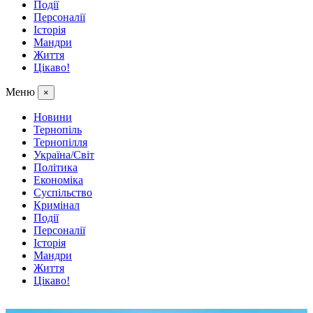
Події
Персоналії
Історія
Мандри
Життя
Цікаво!
Меню
×
Новини
Тернопіль
Тернопілля
Україна/Світ
Політика
Економіка
Суспільство
Кримінал
Події
Персоналії
Історія
Мандри
Життя
Цікаво!