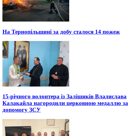
На Тернопільщині за добу сталося 14 пожеж
15-річного волонтера із Заліщиків Владислава
Калакайла нагородили церковною медаллю за
допомогу ЗСУ