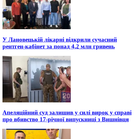
У Лановецькій лікарні відкрили сучасний
рентген-кабінет за понад 4,2 млн гривень
Апеляційний суд залишив у силі вирок у справі
про вбивство 17-річної випускниці з Вишнівця