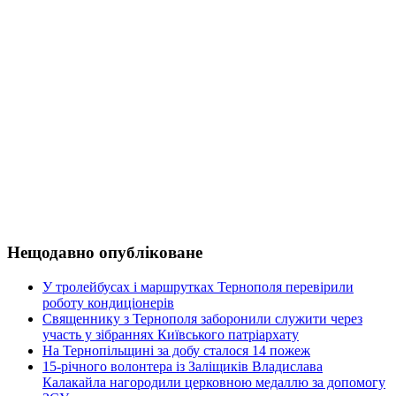
Нещодавно опубліковане
У тролейбусах і маршрутках Тернополя перевірили
роботу кондиціонерів
Священнику з Тернополя заборонили служити через
участь у зібраннях Київського патріархату
На Тернопільщині за добу сталося 14 пожеж
15-річного волонтера із Заліщиків Владислава
Калакайла нагородили церковною медаллю за допомогу