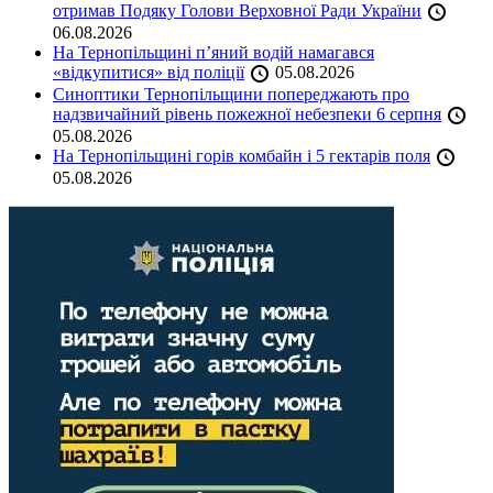
отримав Подяку Голови Верховної Ради України
06.08.2026
На Тернопільщині п’яний водій намагався
«відкупитися» від поліції
05.08.2026
Синоптики Тернопільщини попереджають про
надзвичайний рівень пожежної небезпеки 6 серпня
05.08.2026
На Тернопільщині горів комбайн і 5 гектарів поля
05.08.2026