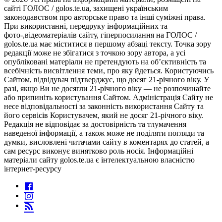
сайті ГОЛОС / golos.te.ua, захищені українським
законодавством про авторське право та інші суміжні права.
При використанні, передруку інформаційних та
фото-,відеоматеріалів сайту, гіперпосилання на ГОЛОС /
golos.te.ua має міститися в першому абзаці тексту. Точка зору
редакції може не збігатися з точкою зору автора, а усі
опубліковані матеріали не претендують на об’єктивність та
всебічність висвітлення теми, про яку йдеться. Користуючись
Сайтом, відвідувач підтверджує, що досяг 21-річного віку. У
разі, якщо Ви не досягли 21-річного віку — не розпочинайте
або припиніть користування Сайтом. Адміністрація Сайту не
несе відповідальності за законність використання Сайту та
його сервісів Користувачем, який не досяг 21-річного віку.
Редакція не відповідає за достовірність та тлумачення
наведеної інформації, а також може не поділяти погляди та
думки, висловлені читачами сайту в коментарях до статей, а
сам ресурс виконує винятково роль носія. Інформаційні
матеріали сайту golos.te.ua є інтелектуальною власністю
інтернет-ресурсу