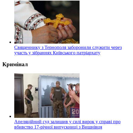
Священнику з Тернополя заборонили служити через
участь у зібраннях Київського патріархату
Кримінал
Апеляційний суд залишив у силі вирок у справі про
вбивство 17-річної випускниці з Вишнівця