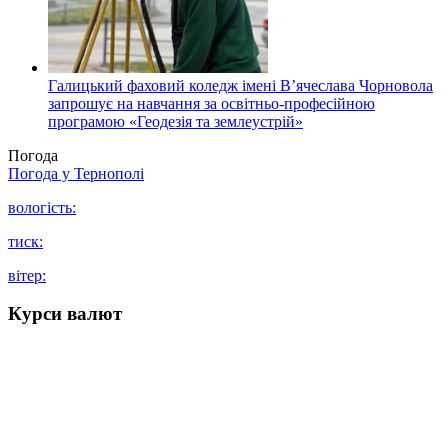
Галицький фаховий коледж імені В’ячеслава Чорновола
запрошує на навчання за освітньо-професійною
програмою «Геодезія та землеустрій»
Погода
Погода у
Тернополі
вологість:
тиск:
вітер:
Курси валют