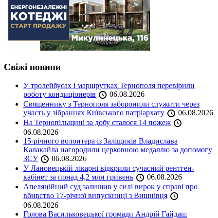
Свіжі новини
У тролейбусах і маршрутках Тернополя перевірили
роботу кондиціонерів
06.08.2026
Священнику з Тернополя заборонили служити через
участь у зібраннях Київського патріархату
06.08.2026
На Тернопільщині за добу сталося 14 пожеж
06.08.2026
15-річного волонтера із Заліщиків Владислава
Калакайла нагородили церковною медаллю за допомогу
ЗСУ
06.08.2026
У Лановецькій лікарні відкрили сучасний рентген-
кабінет за понад 4,2 млн гривень
06.08.2026
Апеляційний суд залишив у силі вирок у справі про
вбивство 17-річної випускниці з Вишнівця
06.08.2026
Голова Васильковецької громади Андрій Гайдаш