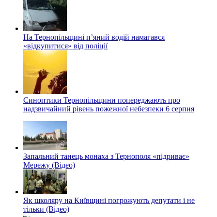
На Тернопільщині п’яний водій намагався
«відкупитися» від поліції
Синоптики Тернопільщини попереджають про
надзвичайний рівень пожежної небезпеки 6 серпня
Запальний танець монаха з Тернополя «підриває»
Мережу (Відео)
Як школяру на Київщині погрожують депутати і не
тільки (Відео)