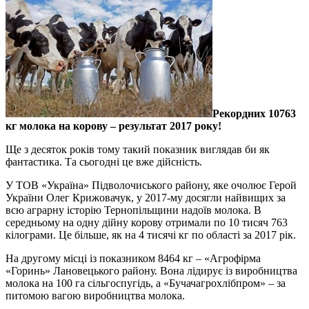
Рекордних 10763
кг молока на корову – результат 2017 року!
Ще з десяток років тому такий показник виглядав би як
фантастика. Та сьогодні це вже дійсність.
У ТОВ «Україна» Підволочиського району, яке очолює Герой
України Олег Крижовачук, у 2017-му досягли найвищих за
всю аграрну історію Тернопільщини надоїв молока. В
середньому на одну дійну корову отримали по 10 тисяч 763
кілограми. Це більше, як на 4 тисячі кг по області за 2017 рік.
На другому місці із показником 8464 кг – «Агрофірма
«Горинь» Лановецького району. Вона лідирує із виробництва
молока на 100 га сільгоспугідь, а «Бучачагрохлібпром» – за
питомою вагою виробництва молока.