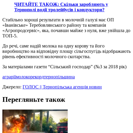
ЧИТАЙТЕ ТАКОЖ: Скільки заробляють у
Тернополі водії тролейбусів і кондуктори?
Стабільно хороші результати в молочній галузі має ОП
«Іванівське» Теребовлянського району та компанія
«Агропродсервіс», яка, почавши майже з нуля, вже увійшла до
ТОП-5.
До речі, саме надій молока на одну корову та його
виробництво на відповідну площу сільгоспугідь відображають
рівень ефективності молочного скотарства.
За матеріалами газети “Сільський господар” (№3 за 2018 рік)
аграрії
молоко
рекорд
тернопільщина
Джерело:
ГОЛОС || Тернопільська агенція новин
Перегляньте також