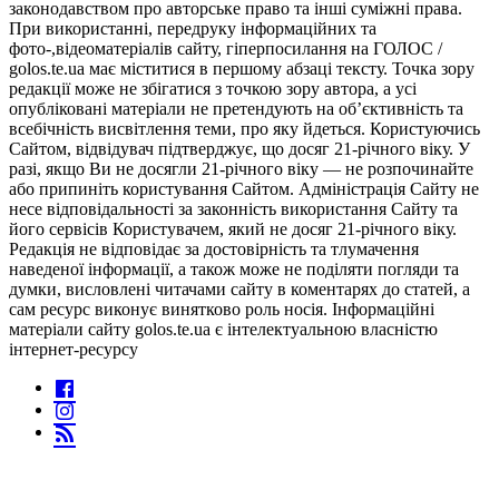
законодавством про авторське право та інші суміжні права.
При використанні, передруку інформаційних та
фото-,відеоматеріалів сайту, гіперпосилання на ГОЛОС /
golos.te.ua має міститися в першому абзаці тексту. Точка зору
редакції може не збігатися з точкою зору автора, а усі
опубліковані матеріали не претендують на об’єктивність та
всебічність висвітлення теми, про яку йдеться. Користуючись
Сайтом, відвідувач підтверджує, що досяг 21-річного віку. У
разі, якщо Ви не досягли 21-річного віку — не розпочинайте
або припиніть користування Сайтом. Адміністрація Сайту не
несе відповідальності за законність використання Сайту та
його сервісів Користувачем, який не досяг 21-річного віку.
Редакція не відповідає за достовірність та тлумачення
наведеної інформації, а також може не поділяти погляди та
думки, висловлені читачами сайту в коментарях до статей, а
сам ресурс виконує винятково роль носія. Інформаційні
матеріали сайту golos.te.ua є інтелектуальною власністю
інтернет-ресурсу