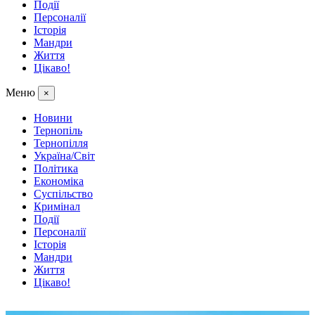
Події
Персоналії
Історія
Мандри
Життя
Цікаво!
Меню
×
Новини
Тернопіль
Тернопілля
Україна/Світ
Політика
Економіка
Суспільство
Кримінал
Події
Персоналії
Історія
Мандри
Життя
Цікаво!