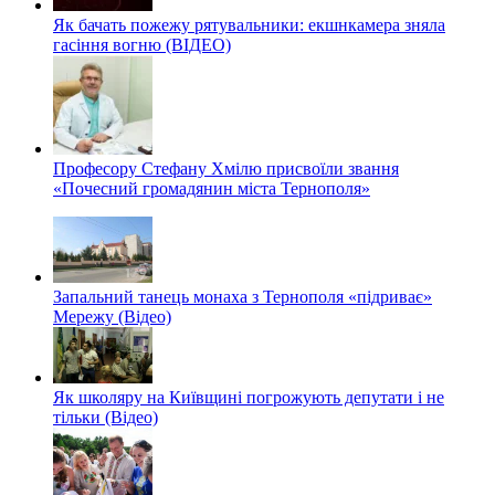
Як бачать пожежу рятувальники: екшнкамера зняла
гасіння вогню (ВІДЕО)
Професору Стефану Хмілю присвоїли звання
«Почесний громадянин міста Тернополя»
Запальний танець монаха з Тернополя «підриває»
Мережу (Відео)
Як школяру на Київщині погрожують депутати і не
тільки (Відео)