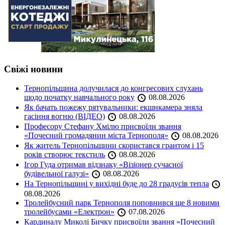
Свіжі новини
Тернопільщина долучилася до конгресових слухань
щодо початку навчального року
08.08.2026
Як бачать пожежу рятувальники: екшнкамера зняла
гасіння вогню (ВІДЕО)
08.08.2026
Професору Стефану Хмілю присвоїли звання
«Почесний громадянин міста Тернополя»
08.08.2026
Як житель Тернопільщини скористався грантом і 15
років створює текстиль
08.08.2026
Ігор Гуда отримав відзнаку «Візіонер сучасної
будівельної галузі»
08.08.2026
На Тернопільщині у вихідні буде до 28 градусів тепла
08.08.2026
Тролейбусний парк Тернополя поповнився ще 8 новими
тролейбусами «Електрон»
07.08.2026
Кардиналу Миколі Бичку присвоїли звання «Почесний