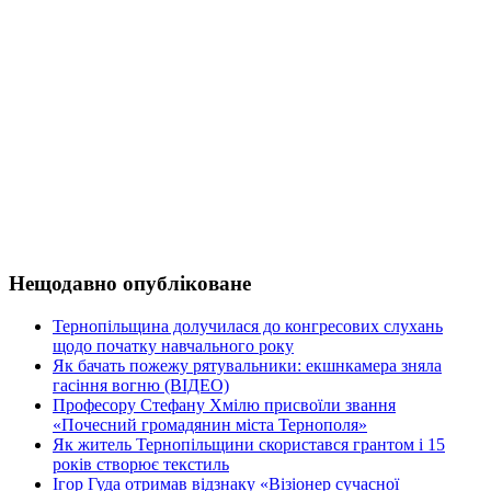
Нещодавно опубліковане
Тернопільщина долучилася до конгресових слухань
щодо початку навчального року
Як бачать пожежу рятувальники: екшнкамера зняла
гасіння вогню (ВІДЕО)
Професору Стефану Хмілю присвоїли звання
«Почесний громадянин міста Тернополя»
Як житель Тернопільщини скористався грантом і 15
років створює текстиль
Ігор Гуда отримав відзнаку «Візіонер сучасної