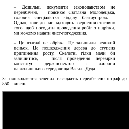
– Дозвільні документи законодавством не
передбачені, – пояснює Світлана Молодецька,
головна спеціалістка відділу благоустрою. –
Однак, коли до нас надходять звернення стосовно
того, щоб погодити проведення робіт з підрізки,
ми можемо надати лист-погодження.
– Це взагалі не обрізка. Це залишили великий
пеньок. Це пошкодження дерева до ступеня
припинення росту. Скелетні гілки мали би
залишитись, – після проведення перевірки
констатує держінспектор з охорони
навколишнього середовища Василь Дуда.
За пошкодження зелених насаджень передбачено штраф до
850 гривень.