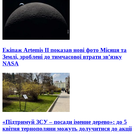
Екіпаж Artemis II показав нові фото Місяця та
Землі, зроблені до тимчасової втрати зв’язку
NASA
«Підтримуй ЗСУ – посади іменне дерево»: до 5
квітня тернополяни можуть долучитися до акції