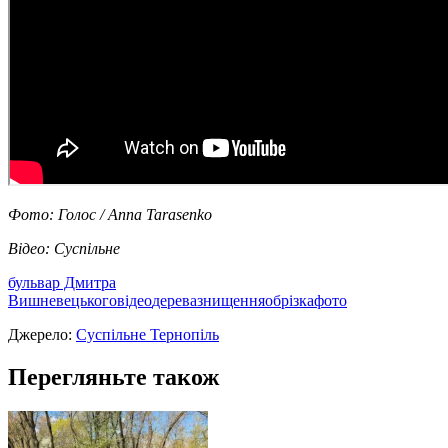
Фото: Голос / Anna Tarasenko
Відео: Суспільне
бульвар Дмитра
Вишневецького
відео
дерева
знищення
обрізка
фото
Джерело:
Суспільне Тернопіль
Перегляньте також