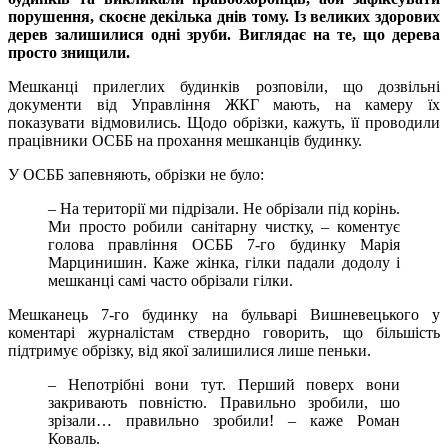
порушення, скоєне декілька днів тому. Із великих здорових
дерев залишилися одні зруби. Виглядає на те, що дерева
просто знищили.
Мешканці прилеглих будинків розповіли, що дозвільні
документи від Управління ЖКГ мають, на камеру їх
показувати відмовились. Щодо обрізки, кажуть, її проводили
працівники ОСББ на прохання мешканців будинку.
У ОСББ запевняють, обрізки не було:
– На території ми підрізали. Не обрізали під корінь.
Ми просто робили санітарну чистку, – коментує
голова правління ОСББ 7-го будинку Марія
Марцинишин. Каже жінка, гілки падали додолу і
мешканці самі часто обрізали гілки.
Мешканець 7-го будинку на бульварі Вишневецького у
коментарі журналістам ствердно говорить, що більшість
підтримує обрізку, від якої залишилися лише пеньки.
– Непотрібні вони тут. Перший поверх вони
закривають повністю. Правильно зробили, шо
зрізали… правильно зробили! – каже Роман
Коваль.