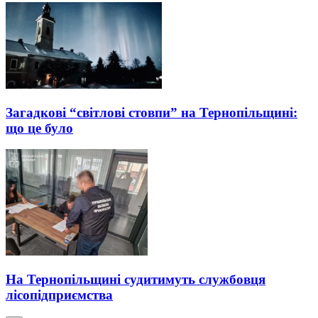
Загадкові “світлові стовпи” на Тернопільщині:
що це було
На Тернопільщині судитимуть службовця
лісопідприємства