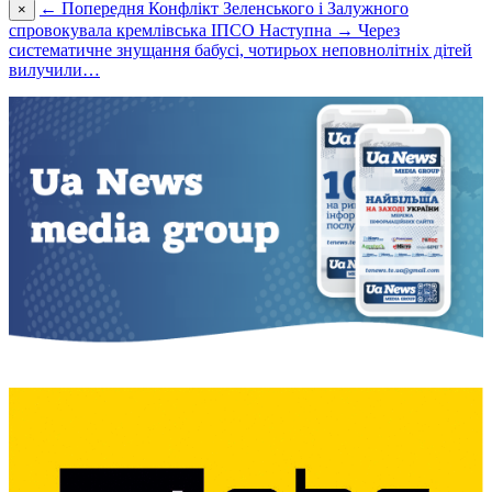
← Попередня
Конфлікт Зеленського і Залужного
×
спровокувала кремлівська ІПСО
Наступна →
Через
систематичне знущання бабусі, чотирьох неповнолітніх дітей
вилучили…