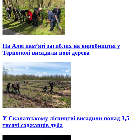
На Алеї пам’яті загиблих на виробництві у
Тернополі висадили нові дерева
У Скалатському лісництві висадили понад 3,5
тисячі саджанців дуба