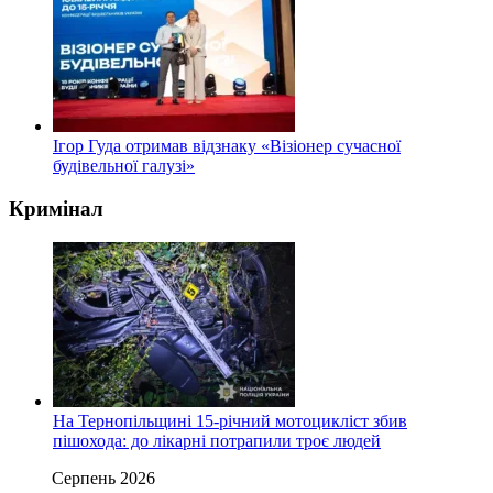
Ігор Гуда отримав відзнаку «Візіонер сучасної
будівельної галузі»
Кримінал
На Тернопільщині 15-річний мотоцикліст збив
пішохода: до лікарні потрапили троє людей
Серпень 2026