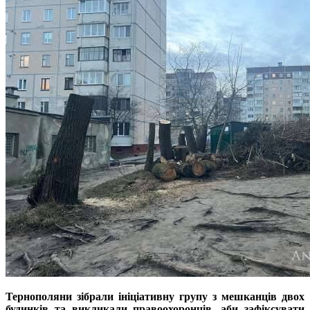
Тернополяни зібрали ініціативну групу з мешканців двох
будинків та викликали правоохоронців, аби зафіксувати