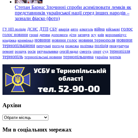
Степан Барна: Злочинні спроби асимілювати лемків як
представників української нації серед інших народів –
зазнали фіаско (фото)
голос
війна
ДТП
ГУ НП поліція
ДСНС
СБУ
аварія
авто
алкоголь
військові
голос новини
зсу
гроші
дитина
допомога
діти
загинув
київ
коронавірус
новини
новини тернополя
новини
новини голос
кримінал
крадіжка
тернопільщини
поліція
патрульні
погода
пожежа
політика
прокуратура
тернопілля
суд
ремонт
розшук
росія
рятувальники
сергій надал
смерть
спорт
тернопіль
тернопільщина
україна
тернопільські новини
чортків
Архіви
Архіви
Ми в соціальних мережах