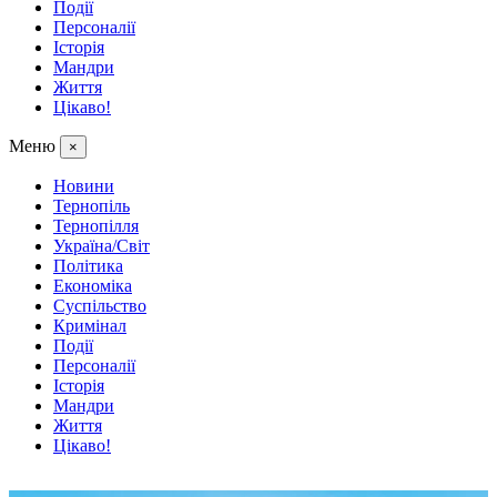
Події
Персоналії
Історія
Мандри
Життя
Цікаво!
Меню
×
Новини
Тернопіль
Тернопілля
Україна/Світ
Політика
Економіка
Суспільство
Кримінал
Події
Персоналії
Історія
Мандри
Життя
Цікаво!