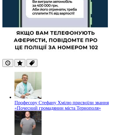
Останні
Популярні
Теги
Професору Стефану Хмілю присвоїли звання
«Почесний громадянин міста Тернополя»