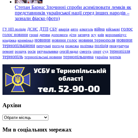
Степан Барна: Злочинні спроби асимілювати лемків як
представників української нації серед інших народів –
зазнали фіаско (фото)
голос
війна
ДТП
ГУ НП поліція
ДСНС
СБУ
аварія
авто
алкоголь
військові
голос новини
зсу
гроші
дитина
допомога
діти
загинув
київ
коронавірус
новини
новини тернополя
новини
новини голос
кримінал
крадіжка
тернопільщини
поліція
патрульні
погода
пожежа
політика
прокуратура
тернопілля
суд
ремонт
розшук
росія
рятувальники
сергій надал
смерть
спорт
тернопіль
тернопільщина
україна
тернопільські новини
чортків
Архіви
Архіви
Ми в соціальних мережах