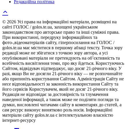
Редакційна політика
© 2026 Усі права на інформаційні матеріали, розміщені на
сайті ГОЛОС / golos.te.ua, захищені українським
законодавством про авторське право та інші суміжні права.
При використанні, передруку інформаційних та
фото-,відеоматеріалів сайту, гіперпосилання на ГОЛОС /
golos.te.ua має міститися в першому абзаці тексту. Точка зору
редакції може не збігатися з точкою зору автора, а усі
опубліковані матеріали не претендують на об’єктивність та
всебічність висвітлення теми, про яку йдеться. Користуючись
Сайтом, відвідувач підтверджує, що досяг 21-річного віку. У
разі, якщо Ви не досягли 21-річного віку — не розпочинайте
або припиніть користування Сайтом. Адміністрація Сайту не
несе відповідальності за законність використання Сайту та
його сервісів Користувачем, який не досяг 21-річного віку.
Редакція не відповідає за достовірність та тлумачення
наведеної інформації, а також може не поділяти погляди та
думки, висловлені читачами сайту в коментарях до статей, а
сам ресурс виконує винятково роль носія. Інформаційні
матеріали сайту golos.te.ua є інтелектуальною власністю
інтернет-ресурсу