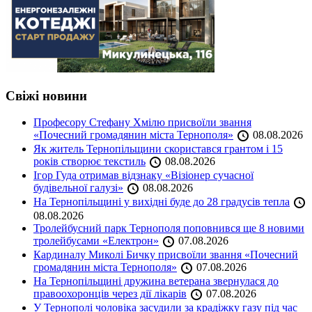
Свіжі новини
Професору Стефану Хмілю присвоїли звання
«Почесний громадянин міста Тернополя»
08.08.2026
Як житель Тернопільщини скористався грантом і 15
років створює текстиль
08.08.2026
Ігор Гуда отримав відзнаку «Візіонер сучасної
будівельної галузі»
08.08.2026
На Тернопільщині у вихідні буде до 28 градусів тепла
08.08.2026
Тролейбусний парк Тернополя поповнився ще 8 новими
тролейбусами «Електрон»
07.08.2026
Кардиналу Миколі Бичку присвоїли звання «Почесний
громадянин міста Тернополя»
07.08.2026
На Тернопільщині дружина ветерана звернулася до
правоохоронців через дії лікарів
07.08.2026
У Тернополі чоловіка засудили за крадіжку газу під час