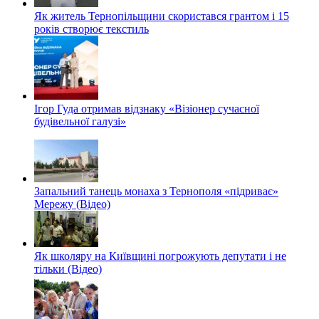
Як житель Тернопільщини скористався грантом і 15
років створює текстиль
Ігор Гуда отримав відзнаку «Візіонер сучасної
будівельної галузі»
Запальний танець монаха з Тернополя «підриває»
Мережу (Відео)
Як школяру на Київщині погрожують депутати і не
тільки (Відео)