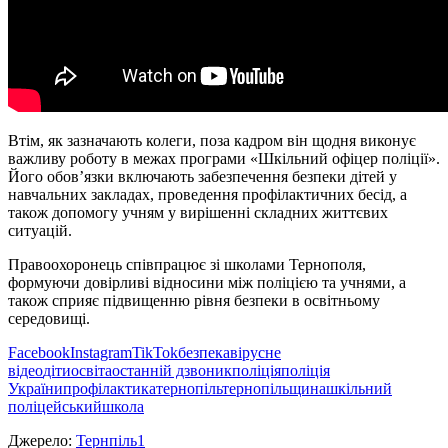
Втім, як зазначають колеги, поза кадром він щодня виконує
важливу роботу в межах програми «Шкільний офіцер поліції».
Його обов’язки включають забезпечення безпеки дітей у
навчальних закладах, проведення профілактичних бесід, а
також допомогу учням у вирішенні складних життєвих
ситуацій.
Правоохоронець співпрацює зі школами Тернополя,
формуючи довірливі відносини між поліцією та учнями, а
також сприяє підвищенню рівня безпеки в освітньому
середовищі.
Facebook
Instagram
TikTok
безпека
вірусне
відео
діти
освіта
останній дзвоник
поліція
поліція
України
профілактика
тернопіль
тернопільщина
шкільний
поліцейський
школа
Джерело:
Тернпіль1