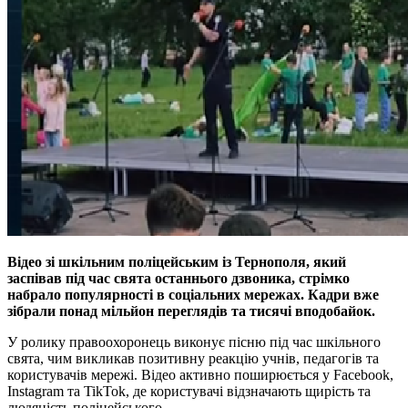
Відео зі шкільним поліцейським із Тернополя, який
заспівав під час свята останнього дзвоника, стрімко
набрало популярності в соціальних мережах. Кадри вже
зібрали понад мільйон переглядів та тисячі вподобайок.
У ролику правоохоронець виконує пісню під час шкільного
свята, чим викликав позитивну реакцію учнів, педагогів та
користувачів мережі. Відео активно поширюється у Facebook,
Instagram та TikTok, де користувачі відзначають щирість та
людяність поліцейського.