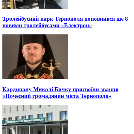
Тролейбусний парк Тернополя поповнився ще 8
новими тролейбусами «Електрон»
Кардиналу Миколі Бичку присвоїли звання
«Почесний громадянин міста Тернополя»