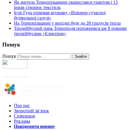
Як житель Тернопільщини скористався грантом і 15
років створює текстиль
Ігор Гуда отримав відзнаку «Візіонер сучасної
будівельної галузі»
На Тернопільщині у вихідні буде до 28 градусів тепла
Тролейбусний парк Тернополя поповнився ще 8 новими
тролейбусами «Електрон»
Пошук
Пошук
Знайти
Про нас
Зворотній зв’язок
Співпраця
Реклама
Повідомити новину