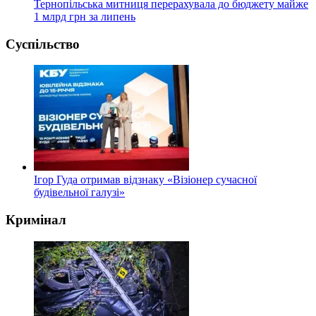
Тернопільська митниця перерахувала до бюджету майже
1 млрд грн за липень
Суспільство
Ігор Гуда отримав відзнаку «Візіонер сучасної
будівельної галузі»
Кримінал