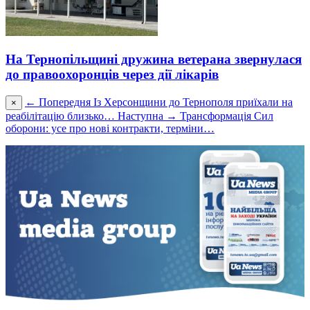
На Тернопільщині дружина ветерана звернулася
до правоохоронців через дії лікарів
← Попередня
Із Херсонщини до Тернополя приїхали на
×
реабілітацію близько…
Наступна →
Трансформація Сил
оборони: усе про нові контракти, терміни…