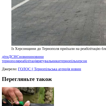
Із Херсонщини до Тернополя приїхали на реабілітацію бли
діти
ДСНС
новини
новини
тернополя
реабілітація
рятувальники
тернопіль
херсон
Джерело:
ГОЛОС || Тернопільська агенція новин
Перегляньте також