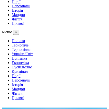
Події
Персоналії
Історія
Мандри
Життя
Цікаво!
Меню
×
Новини
Тернопіль
Тернопілля
Україна/Світ
Політика
Економіка
Суспільство
Кримінал
Події
Персоналії
Історія
Мандри
Життя
Цікаво!