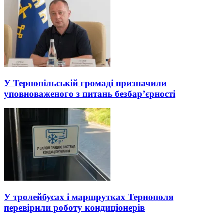
У Тернопільській громаді призначили
уповноваженого з питань безбар’єрності
У тролейбусах і маршрутках Тернополя
перевірили роботу кондиціонерів