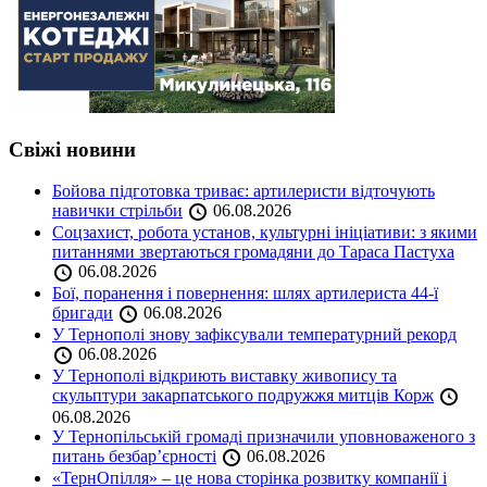
Свіжі новини
Бойова підготовка триває: артилеристи відточують
навички стрільби
06.08.2026
Соцзахист, робота установ, культурні ініціативи: з якими
питаннями звертаються громадяни до Тараса Пастуха
06.08.2026
Бої, поранення і повернення: шлях артилериста 44-ї
бригади
06.08.2026
У Тернополі знову зафіксували температурний рекорд
06.08.2026
У Тернополі відкриють виставку живопису та
скульптури закарпатського подружжя митців Корж
06.08.2026
У Тернопільській громаді призначили уповноваженого з
питань безбар’єрності
06.08.2026
«ТернОпілля» – це нова сторінка розвитку компанії і