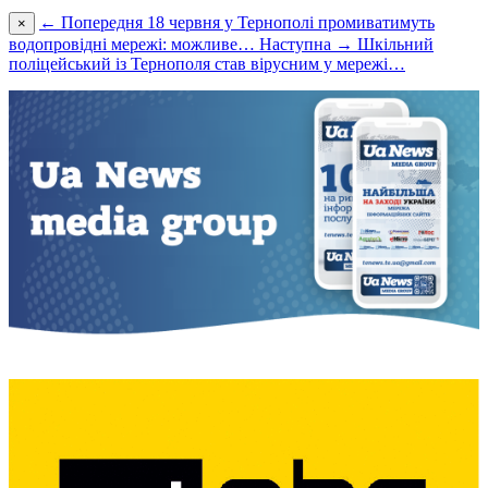
← Попередня
18 червня у Тернополі промиватимуть
×
водопровідні мережі: можливе…
Наступна →
Шкільний
поліцейський із Тернополя став вірусним у мережі…