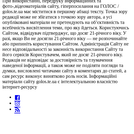
При використанні, передруку інформаційних та
фото-,відеоматеріалів сайту, гіперпосилання на ГОЛОС /
golos.te.ua має міститися в першому абзаці тексту. Точка зору
редакції може не збігатися з точкою зору автора, а усі
опубліковані матеріали не претендують на об’єктивність та
всебічність висвітлення теми, про яку йдеться. Користуючись
Сайтом, відвідувач підтверджує, що досяг 21-річного віку. У
разі, якщо Ви не досягли 21-річного віку — не розпочинайте
або припиніть користування Сайтом. Адміністрація Сайту не
несе відповідальності за законність використання Сайту та
його сервісів Користувачем, який не досяг 21-річного віку.
Редакція не відповідає за достовірність та тлумачення
наведеної інформації, а також може не поділяти погляди та
думки, висловлені читачами сайту в коментарях до статей, а
сам ресурс виконує винятково роль носія. Інформаційні
матеріали сайту golos.te.ua є інтелектуальною власністю
інтернет-ресурсу