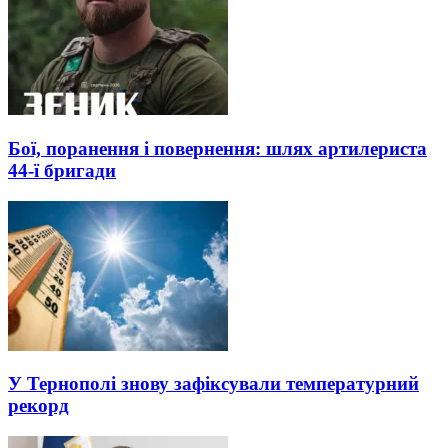
Бої, поранення і повернення: шлях артилериста
44-ї бригади
У Тернополі знову зафіксували температурний
рекорд