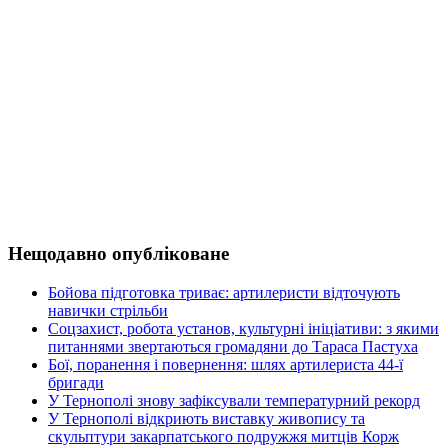
Нещодавно опубліковане
Бойова підготовка триває: артилеристи відточують
навички стрільби
Соцзахист, робота установ, культурні ініціативи: з якими
питаннями звертаються громадяни до Тараса Пастуха
Бої, поранення і повернення: шлях артилериста 44-ї
бригади
У Тернополі знову зафіксували температурний рекорд
У Тернополі відкриють виставку живопису та
скульптури закарпатського подружжя митців Корж