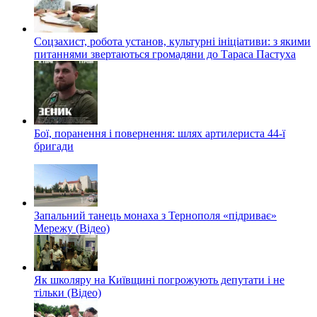
Соцзахист, робота установ, культурні ініціативи: з якими
питаннями звертаються громадяни до Тараса Пастуха
Бої, поранення і повернення: шлях артилериста 44-ї
бригади
Запальний танець монаха з Тернополя «підриває»
Мережу (Відео)
Як школяру на Київщині погрожують депутати і не
тільки (Відео)