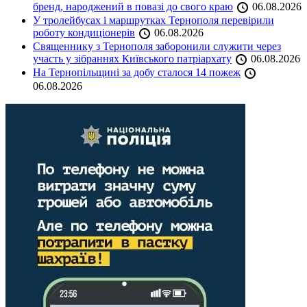
бренд, народжений в повазі до свого краю
06.08.2026
У тролейбусах і маршрутках Тернополя перевірили
роботу кондиціонерів
06.08.2026
Священнику з Тернополя заборонили служити через
участь у зібраннях Київського патріархату
06.08.2026
На Тернопільщині за добу сталося 14 пожеж
06.08.2026