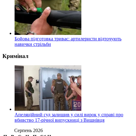
Бойова підготовка триває: артилеристи відточують
навички стрільби
Кримінал
Апеляційний суд залишив у силі вирок у справі про
вбивство 17-річної випускниці з Вишнівця
Серпень 2026