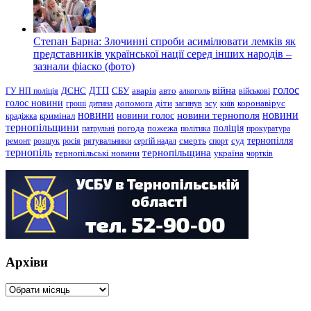
Степан Барна: Злочинні спроби асимілювати лемків як
представників української нації серед інших народів –
зазнали фіаско (фото)
голос
війна
ДТП
ГУ НП поліція
ДСНС
СБУ
аварія
авто
алкоголь
військові
голос новини
зсу
гроші
дитина
допомога
діти
загинув
київ
коронавірус
новини
новини тернополя
новини
новини голос
кримінал
крадіжка
тернопільщини
поліція
патрульні
погода
пожежа
політика
прокуратура
тернопілля
суд
ремонт
розшук
росія
рятувальники
сергій надал
смерть
спорт
тернопіль
тернопільщина
україна
тернопільські новини
чортків
Архіви
Архіви