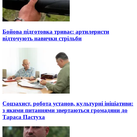
Бойова підготовка триває: артилеристи
відточують навички стрільби
Соцзахист, робота установ, культурні ініціативи:
з якими питаннями звертаються громадяни до
Тараса Пастуха