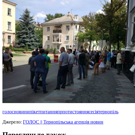
голос
новини
пікет
питання
прпотистояння
сесія
тернопіль
Джерело:
ГОЛОС || Тернопільська агенція новин
Перегляньте також