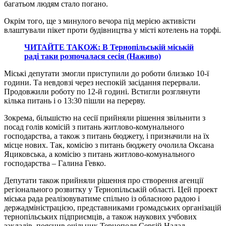
багатьом людям стало погано.
Окрім того, ще з минулого вечора під мерією активісти
влаштували пікет проти будівництва у місті котелень на торфі.
ЧИТАЙТЕ ТАКОЖ: В Тернопільській міській
раді таки розпочалася сесія (Наживо)
Міські депутати змогли приступили до роботи близько 10-ї
години. Та невдовзі через неспокій засідання перервали.
Продовжили роботу по 12-й годині. Встигли розглянути
кілька питань і о 13:30 пішли на перерву.
Зокрема, більшістю на сесії прийняли рішення звільнити з
посад голів комісій з питань житлово-комунального
господарства, а також з питань бюджету, і призначили на їх
місце нових. Так, комісію з питань бюджету очолила Оксана
Яциковська, а комісію з питань житлово-комунального
господарства – Галина Гевко.
Депутати також прийняли рішення про створення агенції
регіонального розвитку у Тернопільській області. Цей проект
міська рада реалізовуватиме спільно із обласною радою і
держадміністрацією, представниками громадських організацій
тернопільських підприємців, а також наукових учбових
закладів, пояснив очільник Тернополя Сергій Надал.