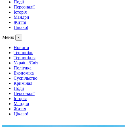
Події
Персоналії
Історія
Мандри
Життя
Цікаво!
Меню
×
Новини
Тернопіль
Тернопілля
Україна/Світ
Політика
Економіка
Суспільство
Кримінал
Події
Персоналії
Історія
Мандри
Життя
Цікаво!