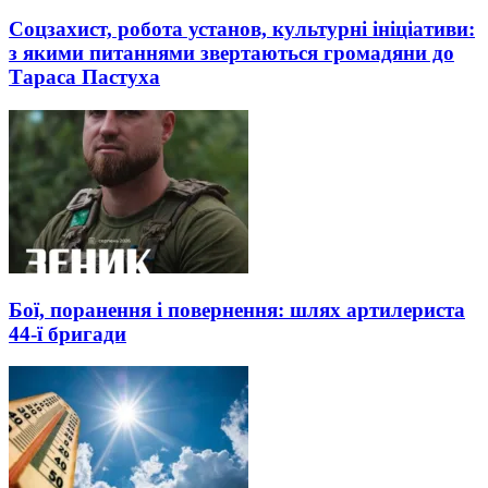
Соцзахист, робота установ, культурні ініціативи:
з якими питаннями звертаються громадяни до
Тараса Пастуха
Бої, поранення і повернення: шлях артилериста
44-ї бригади