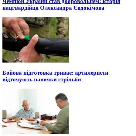
Чемпіон України став добровольцем: історія
нацгвардійця Олександра Євдокімова
Бойова підготовка триває: артилеристи
відточують навички стрільби