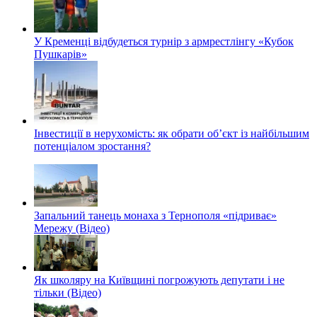
У Кременці відбудеться турнір з армрестлінгу «Кубок
Пушкарів»
Інвестиції в нерухомість: як обрати об’єкт із найбільшим
потенціалом зростання?
Запальний танець монаха з Тернополя «підриває»
Мережу (Відео)
Як школяру на Київщині погрожують депутати і не
тільки (Відео)