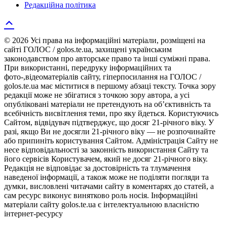
Редакційна політика
© 2026 Усі права на інформаційні матеріали, розміщені на
сайті ГОЛОС / golos.te.ua, захищені українським
законодавством про авторське право та інші суміжні права.
При використанні, передруку інформаційних та
фото-,відеоматеріалів сайту, гіперпосилання на ГОЛОС /
golos.te.ua має міститися в першому абзаці тексту. Точка зору
редакції може не збігатися з точкою зору автора, а усі
опубліковані матеріали не претендують на об’єктивність та
всебічність висвітлення теми, про яку йдеться. Користуючись
Сайтом, відвідувач підтверджує, що досяг 21-річного віку. У
разі, якщо Ви не досягли 21-річного віку — не розпочинайте
або припиніть користування Сайтом. Адміністрація Сайту не
несе відповідальності за законність використання Сайту та
його сервісів Користувачем, який не досяг 21-річного віку.
Редакція не відповідає за достовірність та тлумачення
наведеної інформації, а також може не поділяти погляди та
думки, висловлені читачами сайту в коментарях до статей, а
сам ресурс виконує винятково роль носія. Інформаційні
матеріали сайту golos.te.ua є інтелектуальною власністю
інтернет-ресурсу