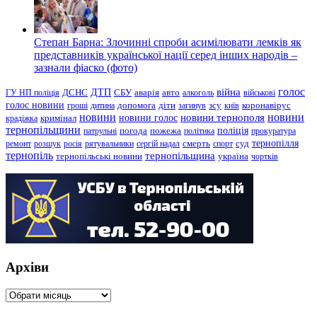
Степан Барна: Злочинні спроби асимілювати лемків як
представників української нації серед інших народів –
зазнали фіаско (фото)
голос
війна
ДТП
ГУ НП поліція
ДСНС
СБУ
аварія
авто
алкоголь
військові
голос новини
зсу
гроші
дитина
допомога
діти
загинув
київ
коронавірус
новини
новини тернополя
новини
новини голос
кримінал
крадіжка
тернопільщини
поліція
патрульні
погода
пожежа
політика
прокуратура
тернопілля
суд
ремонт
розшук
росія
рятувальники
сергій надал
смерть
спорт
тернопіль
тернопільщина
україна
тернопільські новини
чортків
Архіви
Архіви