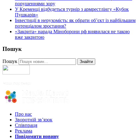
порушеннями зору
У Кременці відбудеться турнір з армрестлінгу «Кубок
Пушкарів»
Інвестиції в нерухомість: як обрати об’єкт із найбільшим
потенціалом зростання?
«Закрита» нарада Міноборони рф виявилася не такою
вже закритою
Пошук
Пошук
Знайти
Про нас
Зворотній зв’язок
Співпраця
Реклама
Повідомити новину