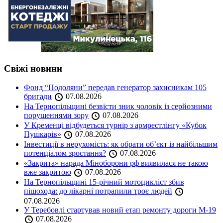
Свіжі новини
Фонд “Подоляни” передав генератор захисникам 105
бригади
07.08.2026
На Тернопільщині безвісти зник чоловік із серйозними
порушеннями зору
07.08.2026
У Кременці відбудеться турнір з армрестлінгу «Кубок
Пушкарів»
07.08.2026
Інвестиції в нерухомість: як обрати об’єкт із найбільшим
потенціалом зростання?
07.08.2026
«Закрита» нарада Міноборони рф виявилася не такою
вже закритою
07.08.2026
На Тернопільщині 15-річний мотоцикліст збив
пішохода: до лікарні потрапили троє людей
07.08.2026
У Теребовлі стартував новий етап ремонту дороги М-19
07.08.2026