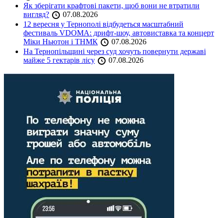
Як зберігати крафтові пакети, щоб вони не втратили
вигляд?
07.08.2026
12 вересня у Тернополі відбудеться масштабний
фестиваль VDOMA: дрифт-шоу, автовиставка та концерт
Міки Ньютон і ТНМК
07.08.2026
На Тернопільщині через суд хочуть повернути державі
майже 5 гектарів лісу
07.08.2026