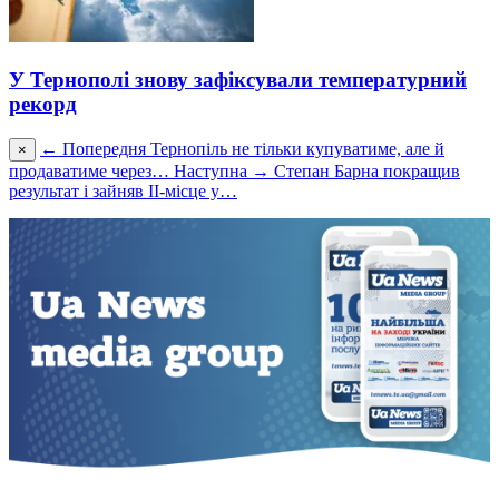
У Тернополі знову зафіксували температурний
рекорд
← Попередня
Тернопіль не тільки купуватиме, але й
×
продаватиме через…
Наступна →
Степан Барна покращив
результат і зайняв ІІ-місце у…