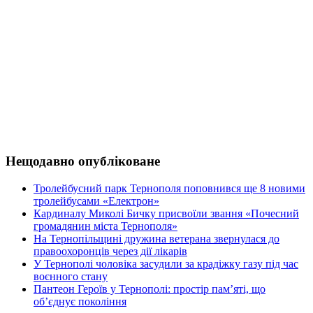
Нещодавно опубліковане
Тролейбусний парк Тернополя поповнився ще 8 новими
тролейбусами «Електрон»
Кардиналу Миколі Бичку присвоїли звання «Почесний
громадянин міста Тернополя»
На Тернопільщині дружина ветерана звернулася до
правоохоронців через дії лікарів
У Тернополі чоловіка засудили за крадіжку газу під час
воєнного стану
Пантеон Героїв у Тернополі: простір пам’яті, що
об’єднує покоління