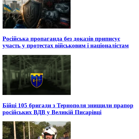
Російська пропаганда без доказів приписує
участь у протестах військовим і націоналістам
Бійці 105 бригади з Тернополя знищили прапор
російських ВДВ у Великій Писарівці