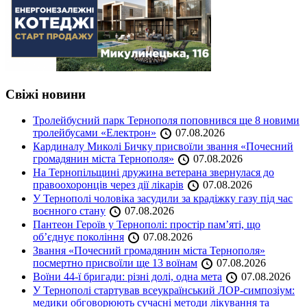
Свіжі новини
Тролейбусний парк Тернополя поповнився ще 8 новими
тролейбусами «Електрон»
07.08.2026
Кардиналу Миколі Бичку присвоїли звання «Почесний
громадянин міста Тернополя»
07.08.2026
На Тернопільщині дружина ветерана звернулася до
правоохоронців через дії лікарів
07.08.2026
У Тернополі чоловіка засудили за крадіжку газу під час
воєнного стану
07.08.2026
Пантеон Героїв у Тернополі: простір пам’яті, що
об’єднує покоління
07.08.2026
Звання «Почесний громадянин міста Тернополя»
посмертно присвоїли ще 13 воїнам
07.08.2026
Воїни 44-ї бригади: різні долі, одна мета
07.08.2026
У Тернополі стартував всеукраїнський ЛОР-симпозіум:
медики обговорюють сучасні методи лікування та