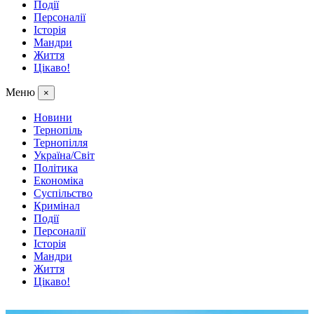
Події
Персоналії
Історія
Мандри
Життя
Цікаво!
Меню
×
Новини
Тернопіль
Тернопілля
Україна/Світ
Політика
Економіка
Суспільство
Кримінал
Події
Персоналії
Історія
Мандри
Життя
Цікаво!