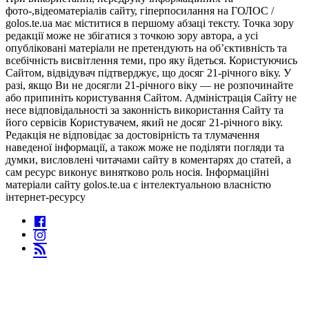
фото-,відеоматеріалів сайту, гіперпосилання на ГОЛОС /
golos.te.ua має міститися в першому абзаці тексту. Точка зору
редакції може не збігатися з точкою зору автора, а усі
опубліковані матеріали не претендують на об’єктивність та
всебічність висвітлення теми, про яку йдеться. Користуючись
Сайтом, відвідувач підтверджує, що досяг 21-річного віку. У
разі, якщо Ви не досягли 21-річного віку — не розпочинайте
або припиніть користування Сайтом. Адміністрація Сайту не
несе відповідальності за законність використання Сайту та
його сервісів Користувачем, який не досяг 21-річного віку.
Редакція не відповідає за достовірність та тлумачення
наведеної інформації, а також може не поділяти погляди та
думки, висловлені читачами сайту в коментарях до статей, а
сам ресурс виконує винятково роль носія. Інформаційні
матеріали сайту golos.te.ua є інтелектуальною власністю
інтернет-ресурсу