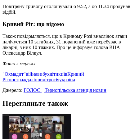
Повітряну тривогу оголошували о 9.52, а об 11.34 пролунав
відбій.
Кривий Ріг: що відомо
Також повідомляється, що в Кривому Розі внаслідок атаки
налічується 10 загиблих, 31 поранений вже перебуває в
лікарні, з них 10 тяжких. Про це інформує голова ВЦА
Олександр Вілкул.
Фото з мережі
"Охмадит"
війна
вибух
діти
київ
Кривий
Ріг
постраждалі
приліт
росія
україна
Джерело:
ГОЛОС || Тернопільська агенція новин
Перегляньте також