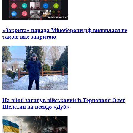
«Закрита» нарада Міноборони рф виявилася не
такою вже закритою
На війні загинув військовий із Тернополя Олег
Шелетин на псевдо «Дуб»