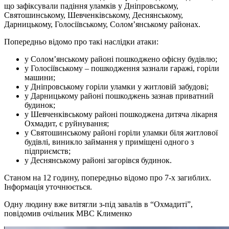
що зафіксували падіння уламків у Дніпровському,
Святошинському, Шевченківському, Деснянському,
Дарницькому, Голосіївському, Солом’янському районах.
Попередньо відомо про такі наслідки атаки:
у Солом’янському районі пошкоджено офісну будівлю;
у Голосіївському – пошкодження зазнали гаражі, горіли
машини;
у Дніпровському горіли уламки у житловій забудові;
у Дарницькому районі пошкоджень зазнав приватний
будинок;
у Шевченківському районі пошкоджена дитяча лікарня
Охмадит, є руйнування;
у Святошинському районі горіли уламки біля житлової
будівлі, виникло займання у приміщені одного з
підприємств;
у Деснянському районі загорівся будинок.
Станом на 12 годину, попередньо відомо про 7-х загиблих.
Інформація уточнюється.
Одну людину вже витягли з-під завалів в “Охмадиті”,
повідомив очільник МВС Клименко