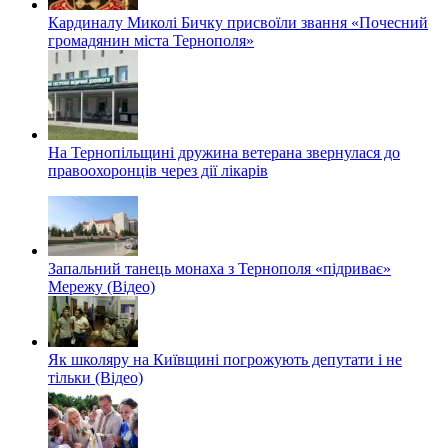
Кардиналу Миколі Бичку присвоїли звання «Почесний
громадянин міста Тернополя»
На Тернопільщині дружина ветерана звернулася до
правоохоронців через дії лікарів
Запальний танець монаха з Тернополя «підриває»
Мережу (Відео)
Як школяру на Київщині погрожують депутати і не
тільки (Відео)