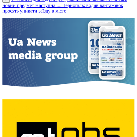
новий предмет
Наступна →
Тернопіль: водіїв вантажівок
просять уникати заїзду в місто