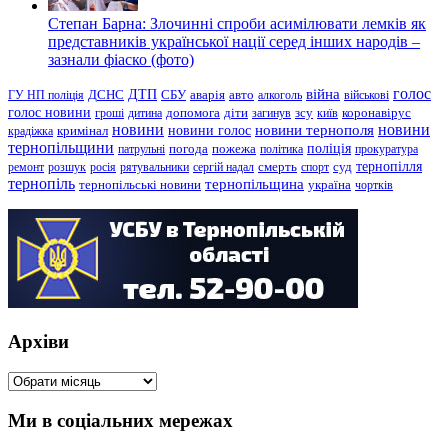
Степан Барна: Злочинні спроби асимілювати лемків як
представників української нації серед інших народів –
зазнали фіаско (фото)
голос
війна
ДТП
ГУ НП поліція
ДСНС
СБУ
аварія
авто
алкоголь
військові
голос новини
зсу
гроші
дитина
допомога
діти
загинув
київ
коронавірус
новини
новини тернополя
новини
новини голос
кримінал
крадіжка
тернопільщини
поліція
патрульні
погода
пожежа
політика
прокуратура
тернопілля
суд
ремонт
розшук
росія
рятувальники
сергій надал
смерть
спорт
тернопіль
тернопільщина
україна
тернопільські новини
чортків
Архіви
Архіви
Ми в соціальних мережах