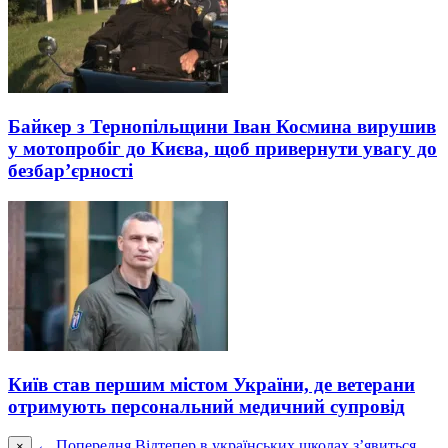
Байкер з Тернопільщини Іван Космина вирушив
у мотопробіг до Києва, щоб привернути увагу до
безбар’єрності
Київ став першим містом України, де ветерани
отримують персональний медичний супровід
← Попередня
Відтепер в українських школах з’явиться
×