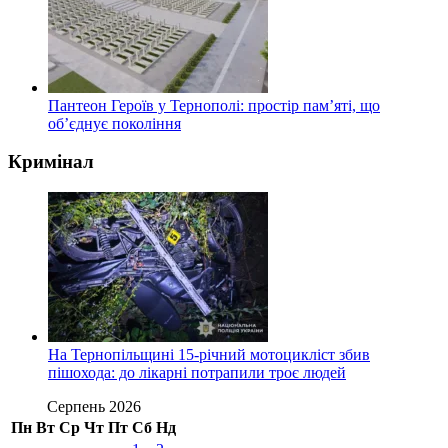
Пантеон Героїв у Тернополі: простір пам’яті, що
об’єднує покоління
Кримінал
На Тернопільщині 15-річний мотоцикліст збив
пішохода: до лікарні потрапили троє людей
Серпень 2026
Пн
Вт
Ср
Чт
Пт
Сб
Нд