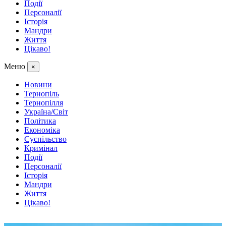
Події
Персоналії
Історія
Мандри
Життя
Цікаво!
Меню
×
Новини
Тернопіль
Тернопілля
Україна/Світ
Політика
Економіка
Суспільство
Кримінал
Події
Персоналії
Історія
Мандри
Життя
Цікаво!