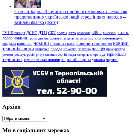
Степан Барна: Злочинні спроби асимілювати лемків як
представників української нації серед інших народів –
зазнали фіаско (фото)
голос
війна
ДТП
ГУ НП поліція
ДСНС
СБУ
аварія
авто
алкоголь
військові
голос новини
зсу
гроші
дитина
допомога
діти
загинув
київ
коронавірус
новини
новини тернополя
новини
новини голос
кримінал
крадіжка
тернопільщини
поліція
патрульні
погода
пожежа
політика
прокуратура
тернопілля
суд
ремонт
розшук
росія
рятувальники
сергій надал
смерть
спорт
тернопіль
тернопільщина
україна
тернопільські новини
чортків
Архіви
Архіви
Ми в соціальних мережах