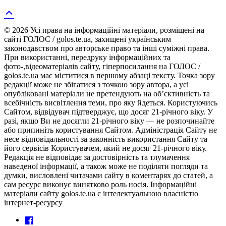
© 2026 Усі права на інформаційні матеріали, розміщені на
сайті ГОЛОС / golos.te.ua, захищені українським
законодавством про авторське право та інші суміжні права.
При використанні, передруку інформаційних та
фото-,відеоматеріалів сайту, гіперпосилання на ГОЛОС /
golos.te.ua має міститися в першому абзаці тексту. Точка зору
редакції може не збігатися з точкою зору автора, а усі
опубліковані матеріали не претендують на об’єктивність та
всебічність висвітлення теми, про яку йдеться. Користуючись
Сайтом, відвідувач підтверджує, що досяг 21-річного віку. У
разі, якщо Ви не досягли 21-річного віку — не розпочинайте
або припиніть користування Сайтом. Адміністрація Сайту не
несе відповідальності за законність використання Сайту та
його сервісів Користувачем, який не досяг 21-річного віку.
Редакція не відповідає за достовірність та тлумачення
наведеної інформації, а також може не поділяти погляди та
думки, висловлені читачами сайту в коментарях до статей, а
сам ресурс виконує винятково роль носія. Інформаційні
матеріали сайту golos.te.ua є інтелектуальною власністю
інтернет-ресурсу