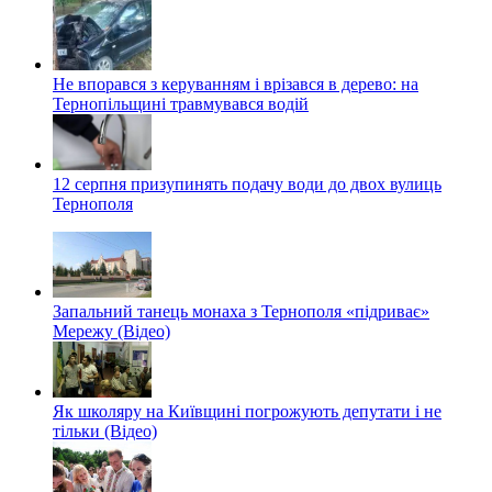
Не впорався з керуванням і врізався в дерево: на
Тернопільщині травмувався водій
12 серпня призупинять подачу води до двох вулиць
Тернополя
Запальний танець монаха з Тернополя «підриває»
Мережу (Відео)
Як школяру на Київщині погрожують депутати і не
тільки (Відео)