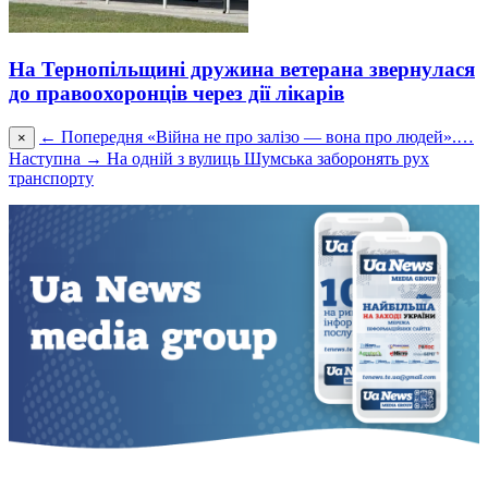
На Тернопільщині дружина ветерана звернулася
до правоохоронців через дії лікарів
← Попередня
«Війна не про залізо — вона про людей».…
×
Наступна →
На одній з вулиць Шумська заборонять рух
транспорту