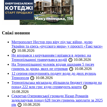
Свіжі новини
Митрополит Нестор про віру під час війни, долю
України та єресь «русского мира» у проєкті «Такі часи»
10.08.2026
Не впорався з керуванням і врізався в дерево: на
Тернопільщині травмувався водій
10.08.2026
На Тернопільщині чоловік віддав шахраям 5 тисяч
гривень за дрова, яких не отримав
10.08.2026
12 серпня призупинять подачу води до двох вулиць
Тернополя
10.08.2026
Тернопільська міськрада збільшила бюджет громади на
понад 222 млн грн: куди спрямують кошти
10.08.2026
Секретар Озернянської громади Назар Романів
задекларував понад 628 тисяч гривень зарплати за 2025
рік
10.08.2026