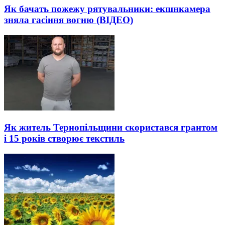
Як бачать пожежу рятувальники: екшнкамера
зняла гасіння вогню (ВІДЕО)
Як житель Тернопільщини скористався грантом
і 15 років створює текстиль