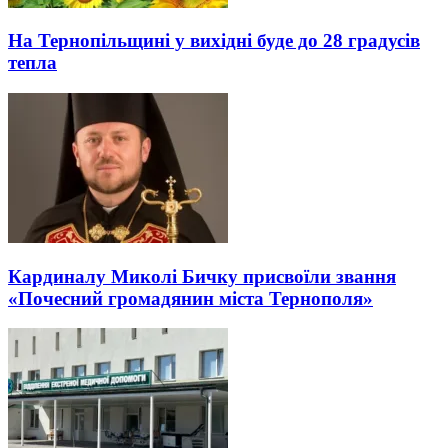
На Тернопільщині у вихідні буде до 28 градусів
тепла
Кардиналу Миколі Бичку присвоїли звання
«Почесний громадянин міста Тернополя»