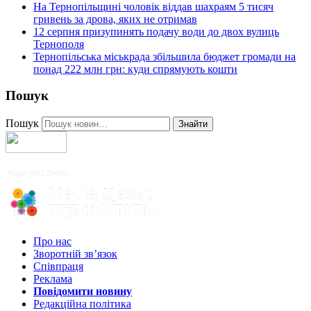
На Тернопільщині чоловік віддав шахраям 5 тисяч
гривень за дрова, яких не отримав
12 серпня призупинять подачу води до двох вулиць
Тернополя
Тернопільська міськрада збільшила бюджет громади на
понад 222 млн грн: куди спрямують кошти
Пошук
Пошук
Знайти
Про нас
Зворотній зв’язок
Співпраця
Реклама
Повідомити новину
Редакційна політика