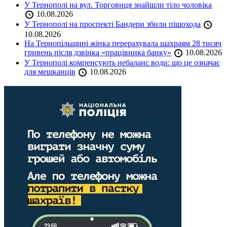
У Тернополі на вул. Торговиця знайшли тіло чоловіка
10.08.2026
У Тернополі на проспекті Бандери збили пішохода
10.08.2026
На Тернопільщині жінка перерахувала шахраям 28 тисяч
гривень після дзвінка «працівника банку»
10.08.2026
У Тернополі компенсують небаланс води: що це означає
для мешканців
10.08.2026