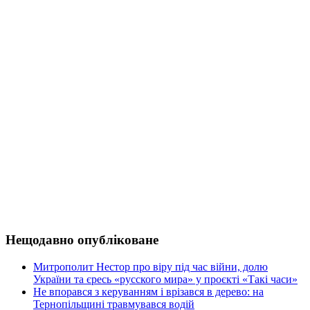
Нещодавно опубліковане
Митрополит Нестор про віру під час війни, долю
України та єресь «русского мира» у проєкті «Такі часи»
Не впорався з керуванням і врізався в дерево: на
Тернопільщині травмувався водій