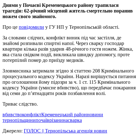
Днями у Почаєві Кременецького району трапилася
трагедія: 62-річний місцевий житель смертельно поранив
ножем свого знайомого.
Про це
повідомили
у ГУ НП у Тернопільській області.
За словами слідчих, конфлікт виник під час застілля, де
знайомі розпивали спиртні напої. Через сварку господар
квартири кілька разів ударив 48-річного гостя ножем. Жінка,
яка стала свідком події, викликала швидку допомогу, проте
потерпілий помер до приїзду медиків.
Зловмисника затримали згідно зі статтею 208 Кримінального
процесуального кодексу України. Наразі вирішується питання
про оголошення йому підозри за ч. 1 ст. 115 Кримінального
кодексу України (умисне вбивство), що передбачає покарання
від семи до п’ятнадцяти років позбавлення волі.
Триває слідство.
вбивство
конфлікт
Кременецький район
новини
тернопільщини
почаїв
різанина
сварка
Джерело:
ГОЛОС || Тернопільська агенція новин