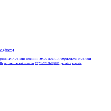
о (фото)
новини
новини тернополя
новини
новини голос
кримінал
ль
тернопільщина
україна
тернопільські новини
чортків