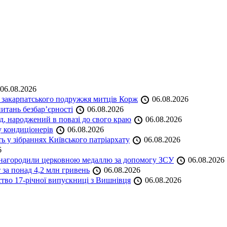
06.08.2026
и закарпатського подружжя митців Корж
06.08.2026
итань безбар’єрності
06.08.2026
нд, народжений в повазі до свого краю
06.08.2026
у кондиціонерів
06.08.2026
 у зібраннях Київського патріархату
06.08.2026
6
а нагородили церковною медаллю за допомогу ЗСУ
06.08.2026
 за понад 4,2 млн гривень
06.08.2026
ство 17-річної випускниці з Вишнівця
06.08.2026