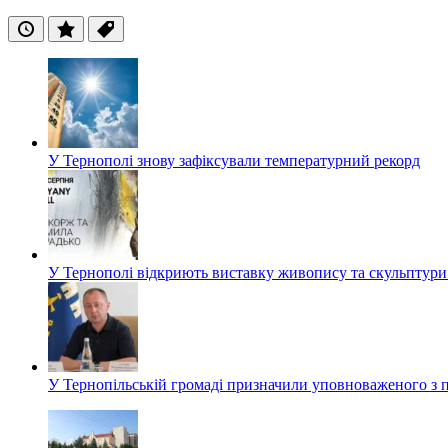
Останні
Популярні
Теги
У Тернополі знову зафіксували температурний рекорд
У Тернополі відкриють виставку живопису та скульптур
У Тернопільській громаді призначили уповноваженого з п