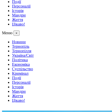
Події
Персоналії
Історія
Мандри
Життя
Цікаво!
Меню
×
Новини
Тернопіль
Тернопілля
Україна/Світ
Політика
Економіка
Суспільство
Кримінал
Події
Персоналії
Історія
Мандри
Життя
Цікаво!