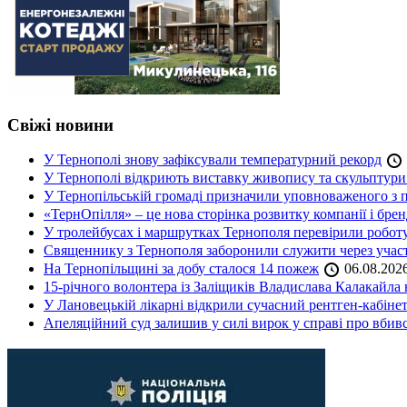
Свіжі новини
У Тернополі знову зафіксували температурний рекорд
У Тернополі відкриють виставку живопису та скульптур
У Тернопільській громаді призначили уповноваженого з п
«ТернОпілля» – це нова сторінка розвитку компанії і бре
У тролейбусах і маршрутках Тернополя перевірили робот
Священнику з Тернополя заборонили служити через участь
На Тернопільщині за добу сталося 14 пожеж
06.08.202
15-річного волонтера із Заліщиків Владислава Калакайл
У Лановецькій лікарні відкрили сучасний рентген-кабінет
Апеляційний суд залишив у силі вирок у справі про вбив