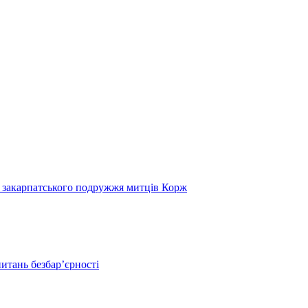
и закарпатського подружжя митців Корж
итань безбар’єрності