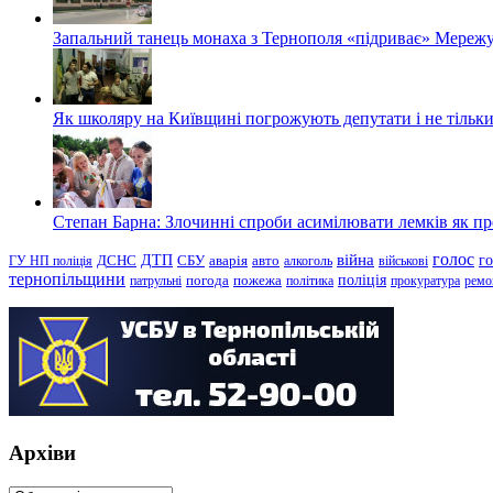
Запальний танець монаха з Тернополя «підриває» Мережу
Як школяру на Київщині погрожують депутати і не тільки
Степан Барна: Злочинні спроби асимілювати лемків як пред
голос
війна
г
ДТП
ГУ НП поліція
ДСНС
СБУ
аварія
авто
алкоголь
військові
тернопільщини
поліція
патрульні
погода
пожежа
політика
прокуратура
ремо
Архіви