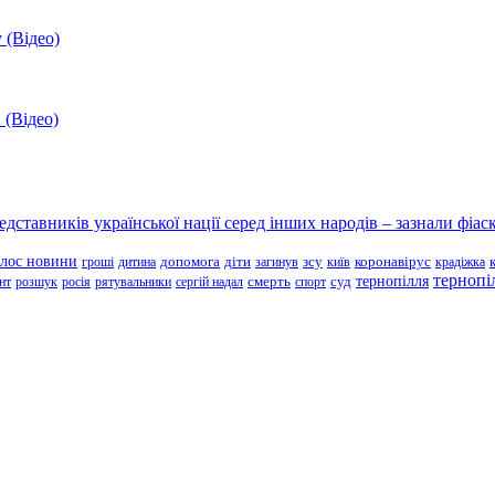
 (Відео)
 (Відео)
ставників української нації серед інших народів – зазнали фіаск
олос новини
зсу
гроші
дитина
допомога
діти
загинув
київ
коронавірус
крадіжка
тернопі
тернопілля
суд
нт
розшук
росія
рятувальники
сергій надал
смерть
спорт