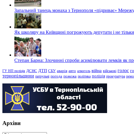
Запальний танець монаха з Тернополя «підриває» Мережу
Як школяру на Київщині погрожують депутати і не тільки
Степан Барна: Злочинні спроби асимілювати лемків як пред
голос
війна
г
ДТП
ГУ НП поліція
ДСНС
СБУ
аварія
авто
алкоголь
військові
тернопільщини
поліція
патрульні
погода
пожежа
політика
прокуратура
ремо
Архіви