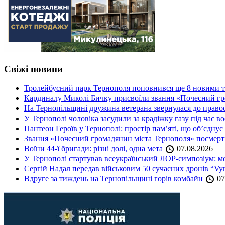
Свіжі новини
Тролейбусний парк Тернополя поповнився ще 8 новими 
Кардиналу Миколі Бичку присвоїли звання «Почесний гр
На Тернопільщині дружина ветерана звернулася до правоох
У Тернополі чоловіка засудили за крадіжку газу під час в
Пантеон Героїв у Тернополі: простір пам’яті, що об’єднує
Звання «Почесний громадянин міста Тернополя» посмерт
Воїни 44-ї бригади: різні долі, одна мета
07.08.2026
У Тернополі стартував всеукраїнський ЛОР-симпозіум: ме
Сергій Надал передав військовим 50 сучасних дронів “Vyr
Вдруге за тиждень на Тернопільщині горів комбайн
07