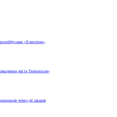
тролейбусами «Електрон»
омадянин міста Тернополя»
оронців через дії лікарів