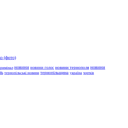
о (фото)
новини
новини тернополя
новини
новини голос
кримінал
ль
тернопільщина
україна
тернопільські новини
чортків