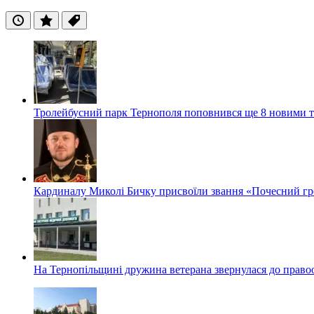
Останні
Популярні
Теги
Тролейбусний парк Тернополя поповнився ще 8 новими 
Кардиналу Миколі Бичку присвоїли звання «Почесний гр
На Тернопільщині дружина ветерана звернулася до правоох