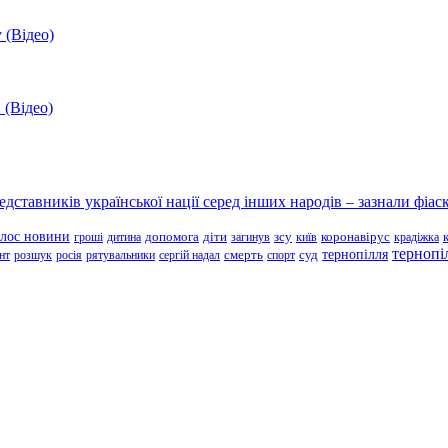
 (Відео)
 (Відео)
ставників української нації серед інших народів – зазнали фіаск
олос новини
зсу
гроші
дитина
допомога
діти
загинув
київ
коронавірус
крадіжка
тернопі
тернопілля
суд
нт
розшук
росія
рятувальники
сергій надал
смерть
спорт