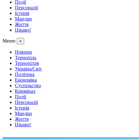
Події
Персоналії
Історія
Мандри
Життя
Цікаво!
Меню
×
Новини
Тернопіль
Тернопілля
Україна/Світ
Політика
Економіка
Суспільство
Кримінал
Події
Персоналії
Історія
Мандри
Життя
Цікаво!