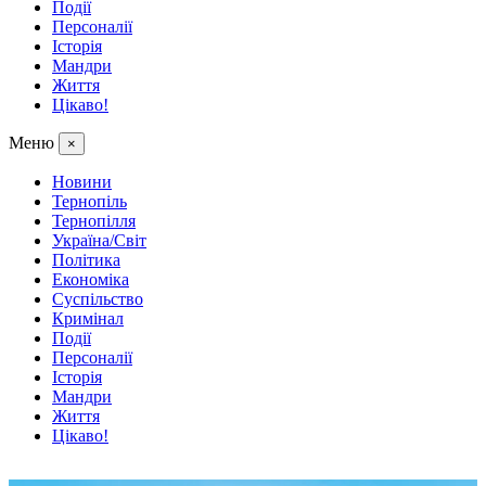
Події
Персоналії
Історія
Мандри
Життя
Цікаво!
Меню
×
Новини
Тернопіль
Тернопілля
Україна/Світ
Політика
Економіка
Суспільство
Кримінал
Події
Персоналії
Історія
Мандри
Життя
Цікаво!