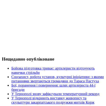
Нещодавно опубліковане
Бойова підготовка триває: артилеристи відточують
навички стрільби
Соцзахист, робота установ, культурні ініціативи: з якими
питаннями звертаються громадяни до Тараса Пастуха
Бої, поранення і повернення: шлях артилериста 44-ї
бригади
У Тернополі знову зафіксували температурний рекорд
У Тернополі відкриють виставку живопису та
скульптури закарпатського подружжя митців Корж