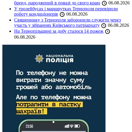
бренд, народжений в повазі до свого краю
06.08.2026
У тролейбусах і маршрутках Тернополя перевірили
роботу кондиціонерів
06.08.2026
Священнику з Тернополя заборонили служити через
участь у зібраннях Київського патріархату
06.08.2026
На Тернопільщині за добу сталося 14 пожеж
06.08.2026