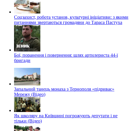
Соцзахист, робота установ, культурні ініціативи: з якими
питаннями звертаються громадяни до Тараса Пастуха
Бої, поранення і повернення: шлях артилериста 44-ї
бригади
Запальний танець монаха з Тернополя «підриває»
Мережу (Відео)
Як школяру на Київщині погрожують депутати і не
тільки (Відео)