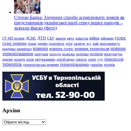
Степан Барна: Злочинні спроби асимілювати лемків як
представників української нації серед інших народів –
зазнали фіаско (фото)
голос
війна
ДТП
ГУ НП поліція
ДСНС
СБУ
аварія
авто
алкоголь
військові
голос новини
зсу
гроші
дитина
допомога
діти
загинув
київ
коронавірус
новини
новини тернополя
новини
новини голос
кримінал
крадіжка
тернопільщини
поліція
патрульні
погода
пожежа
політика
прокуратура
тернопілля
суд
ремонт
розшук
росія
рятувальники
сергій надал
смерть
спорт
тернопіль
тернопільщина
україна
тернопільські новини
чортків
Архіви
Архіви