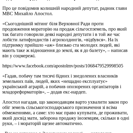
Про це повідомив колишній народний депутат, радник глави
МВС Михайло Апостол.
«Сьогоднішній мітинг біля Верховної Ради проти
продовження мораторію на продаж сільгоспземель, про який
так багато говорили деякі народні депутати і в той же час
лобісти латифундистів і агрохолдингів, «відбувся». На їх
підтримку прийшло «аж» близько ста молодих людей, які
мають таке ж відношення до землі, як я до балету», – написав
він у соцмережі.
https://www.facebook.com/apostolmv/posts/1068479529998505
«Гадав, побачу там тисячі бідних і знедолених власників
земельних паїв, людей, яких «нещадно експлуатує»
український аграрій, а побачив опозорених організаторів і
младореформаторів», – додав екс-нардеп.
Апостол нагадав, що законодавцям варто ухвалити закон про
обіг земель сільськогосподарського призначення зі всіма
обмеженнями, а саме: хто має право купувати, де проживати,
який досвід мати, заборона продажу іноземцям, скільки в одні
руки, – і мораторій щезне автоматично.