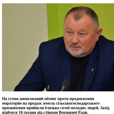
На гучно анонсований мітинг проти продовження
мораторію на продаж земель сільськогосподарського
призначення прийшли близько сотні молодих людей. Захід
відбувся 18 грудня під стінами Верховної Ради.