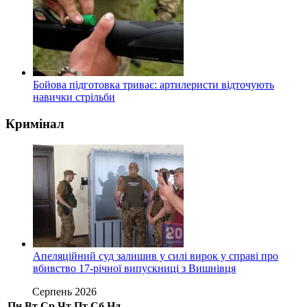
Бойова підготовка триває: артилеристи відточують
навички стрільби
Кримінал
Апеляційний суд залишив у силі вирок у справі про
вбивство 17-річної випускниці з Вишнівця
Серпень 2026
Пн
Вт
Ср
Чт
Пт
Сб
Нд