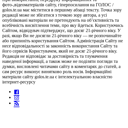
фото-,відеоматеріалів сайту, гіперпосилання на ГОЛОС /
golos.te.ua має міститися в першому абзаці тексту. Точка зору
редакції може не збігатися з точкою зору автора, а усі
опубліковані матеріали не претендують на об’єктивність та
всебічність висвітлення теми, про яку йдеться. Користуючись
Сайтом, відвідувач підтверджує, що досяг 21-річного віку. У
разі, якщо Ви не досягли 21-річного віку — не розпочинайте
або припиніть користування Сайтом. Адміністрація Сайту не
несе відповідальності за законність використання Сайту та
його сервісів Користувачем, який не досяг 21-річного віку.
Редакція не відповідає за достовірність та тлумачення
наведеної інформації, а також може не поділяти погляди та
думки, висловлені читачами сайту в коментарях до статей, а
сам ресурс виконує винятково роль носія. Інформаційні
матеріали сайту golos.te.ua є інтелектуальною власністю
інтернет-ресурсу