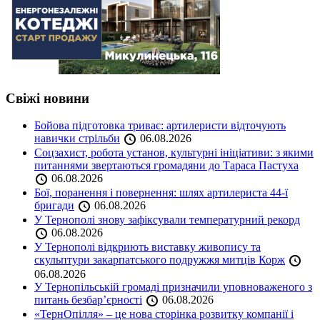
Свіжі новини
Бойова підготовка триває: артилеристи відточують
навички стрільби
06.08.2026
Соцзахист, робота установ, культурні ініціативи: з якими
питаннями звертаються громадяни до Тараса Пастуха
06.08.2026
Бої, поранення і повернення: шлях артилериста 44-ї
бригади
06.08.2026
У Тернополі знову зафіксували температурний рекорд
06.08.2026
У Тернополі відкриють виставку живопису та
скульптури закарпатського подружжя митців Корж
06.08.2026
У Тернопільській громаді призначили уповноваженого з
питань безбар’єрності
06.08.2026
«ТернОпілля» – це нова сторінка розвитку компанії і