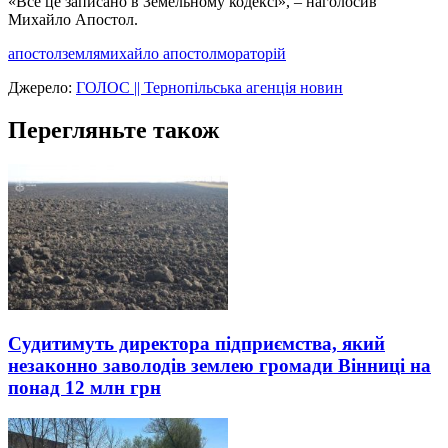
«Все це записано в Земельному кодексі», – наголосив
Михайло Апостол.
апостол
земля
михайло апостол
мораторій
Джерело:
ГОЛОС || Тернопільська агенція новин
Перегляньте також
Судитимуть директора підприємства, який
незаконно заволодів землею громади Вінниці на
понад 12 млн грн