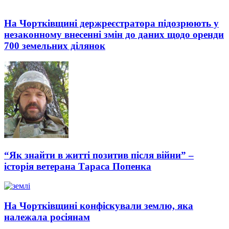
На Чортківщині держреєстратора підозрюють у
незаконному внесенні змін до даних щодо оренди
700 земельних ділянок
“Як знайти в житті позитив після війни” –
історія ветерана Тараса Попенка
На Чортківщині конфіскували землю, яка
належала росіянам