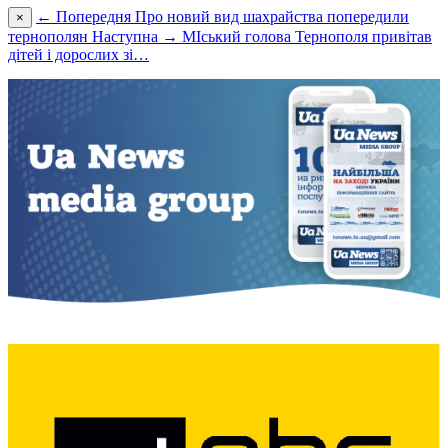
← Попередня
Про новий вид шахрайства попередили
×
тернополян
Наступна →
МІський голова Тернополя привітав
дітей і дорослих зі…