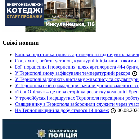
Свіжі новини
Бойова підготовка триває: артилеристи відточують навич
Соцзахист, робота установ, культурні ініціативи: з яким
Бої, поранення і повернення: шлях артилериста 44-ї бриг
У Тернополі знову зафіксували температурний рекорд
У Тернополі відкриють виставку живопису та скульптур
У Тернопільській громаді призначили уповноваженого з п
«ТернОпілля» – це нова сторінка розвитку компанії і бре
У тролейбусах і маршрутках Тернополя перевірили робот
Священнику з Тернополя заборонили служити через участь
На Тернопільщині за добу сталося 14 пожеж
06.08.202