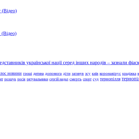
 (Відео)
 (Відео)
ставників української нації серед інших народів – зазнали фіаск
олос новини
зсу
гроші
дитина
допомога
діти
загинув
київ
коронавірус
крадіжка
тернопі
тернопілля
суд
нт
розшук
росія
рятувальники
сергій надал
смерть
спорт