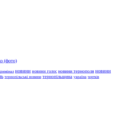
о (фото)
новини
новини тернополя
новини
новини голос
кримінал
ль
тернопільщина
україна
тернопільські новини
чортків