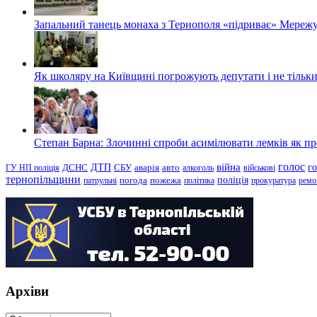
Запальний танець монаха з Тернополя «підриває» Мережу
Як школяру на Київщині погрожують депутати і не тільки
Степан Барна: Злочинні спроби асимілювати лемків як пред
голос
війна
г
ДТП
ГУ НП поліція
ДСНС
СБУ
аварія
авто
алкоголь
військові
тернопільщини
поліція
патрульні
погода
пожежа
політика
прокуратура
ремо
Архіви