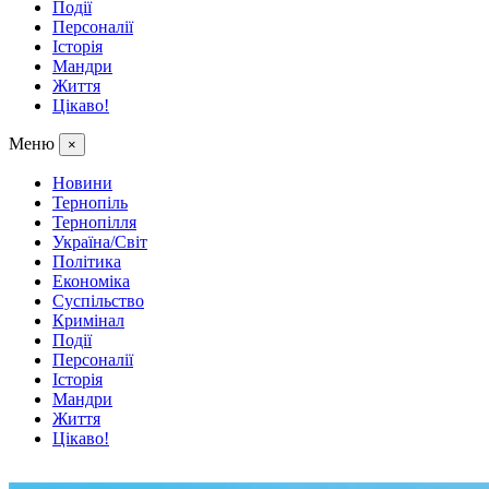
Події
Персоналії
Історія
Мандри
Життя
Цікаво!
Меню
×
Новини
Тернопіль
Тернопілля
Україна/Світ
Політика
Економіка
Суспільство
Кримінал
Події
Персоналії
Історія
Мандри
Життя
Цікаво!