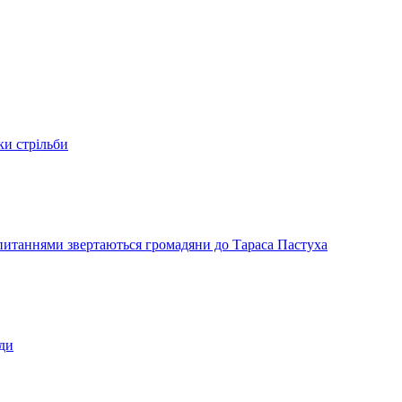
ки стрільби
и питаннями звертаються громадяни до Тараса Пастуха
ади