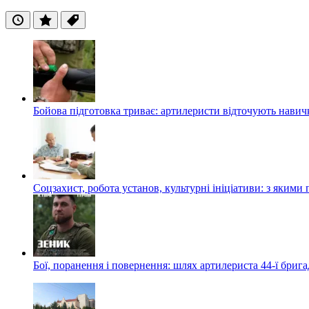
Останні
Популярні
Теги
Бойова підготовка триває: артилеристи відточують навич
Соцзахист, робота установ, культурні ініціативи: з яким
Бої, поранення і повернення: шлях артилериста 44-ї бриг