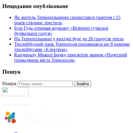
Нещодавно опубліковане
Як житель Тернопільщини скористався грантом і 15
років створює текстиль
Ігор Гуда отримав відзнаку «Візіонер сучасної
будівельної галузі»
На Тернопільщині у вихідні буде до 28 градусів тепла
Тролейбусний парк Тернополя поповнився ще 8 новими
тролейбусами «Електрон»
Кардиналу Миколі Бичку присвоїли звання «Почесний
громадянин міста Тернополя»
Пошук
Пошук
Знайти