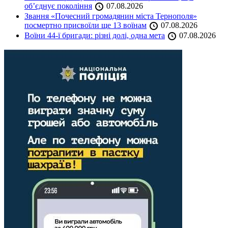
об’єднує покоління
07.08.2026
Звання «Почесний громадянин міста Тернополя»
посмертно присвоїли ще 13 воїнам
07.08.2026
Воїни 44-ї бригади: різні долі, одна мета
07.08.2026