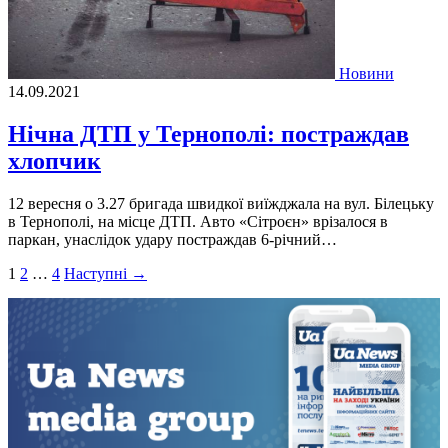
Новини
14.09.2021
Нічна ДТП у Тернополі: постраждав
хлопчик
12 вересня о 3.27 бригада швидкої виїжджала на вул. Білецьку
в Тернополі, на місце ДТП. Авто «Сітроєн» врізалося в
паркан, унаслідок удару постраждав 6-річний…
Пагінація
1
2
…
4
Наступні →
записів