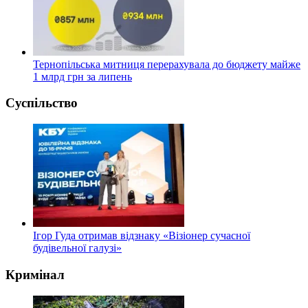
Тернопільська митниця перерахувала до бюджету майже
1 млрд грн за липень
Суспільство
Ігор Гуда отримав відзнаку «Візіонер сучасної
будівельної галузі»
Кримінал