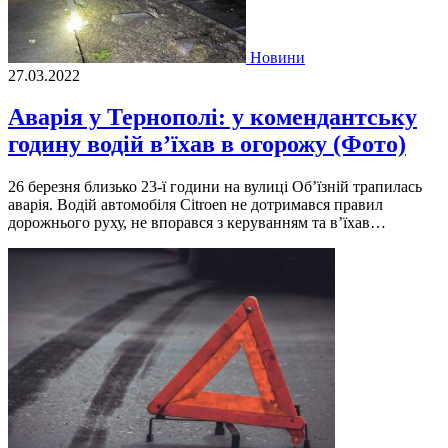
Новини
27.03.2022
Аварія у Тернополі: у комендантську
годину водій в’їхав в огорожу (Фото)
26 березня близько 23-ї години на вулиці Об’їзній трапилась
аварія. Водій автомобіля Citroen не дотримався правил
дорожнього руху, не впорався з керуванням та в’їхав…