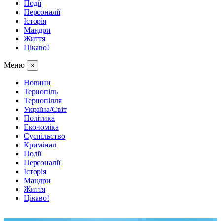
Події
Персоналії
Історія
Мандри
Життя
Цікаво!
Меню
×
Новини
Тернопіль
Тернопілля
Україна/Світ
Політика
Економіка
Суспільство
Кримінал
Події
Персоналії
Історія
Мандри
Життя
Цікаво!