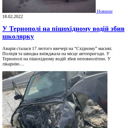
Новини
18.02.2022
У Тернополі на пішохідному водій збив
школярку
Аварія сталася 17 лютого ввечері на “Східному” масиві.
Поліція та швидка виїжджала на місце автопригоди. У
Тернополі на пішохідному водій збив неповнолітню. У
лікарнію…