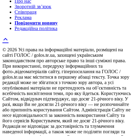
Про нас
Зворотній зв’язок
Співпраця
Реклама
Повідомити новину
Редакційна політика
© 2026 Усі права на інформаційні матеріали, розміщені на
сайті ГОЛОС / golos.te.ua, захищені українським
законодавством про авторське право та інші суміжні права.
При використанні, передруку інформаційних та
фото-,відеоматеріалів сайту, гіперпосилання на ГОЛОС /
golos.te.ua має міститися в першому абзаці тексту. Точка зору
редакції може не збігатися з точкою зору автора, а усі
опубліковані матеріали не претендують на об’єктивність та
всебічність висвітлення теми, про яку йдеться. Користуючись
Сайтом, відвідувач підтверджує, що досяг 21-річного віку. У
разі, якщо Ви не досягли 21-річного віку — не розпочинайте
або припиніть користування Сайтом. Адміністрація Сайту не
несе відповідальності за законність використання Сайту та
його сервісів Користувачем, який не досяг 21-річного віку.
Редакція не відповідає за достовірність та тлумачення
наведеної інформації, а також може не поділяти погляди та