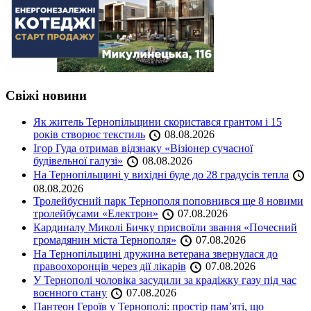
Свіжі новини
Як житель Тернопільщини скористався грантом і 15
років створює текстиль
08.08.2026
Ігор Гуда отримав відзнаку «Візіонер сучасної
будівельної галузі»
08.08.2026
На Тернопільщині у вихідні буде до 28 градусів тепла
08.08.2026
Тролейбусний парк Тернополя поповнився ще 8 новими
тролейбусами «Електрон»
07.08.2026
Кардиналу Миколі Бичку присвоїли звання «Почесний
громадянин міста Тернополя»
07.08.2026
На Тернопільщині дружина ветерана звернулася до
правоохоронців через дії лікарів
07.08.2026
У Тернополі чоловіка засудили за крадіжку газу під час
воєнного стану
07.08.2026
Пантеон Героїв у Тернополі: простір пам’яті, що