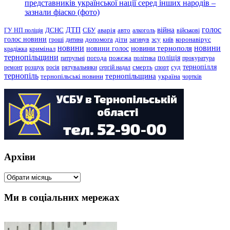
представників української нації серед інших народів –
зазнали фіаско (фото)
голос
війна
ДТП
ГУ НП поліція
ДСНС
СБУ
аварія
авто
алкоголь
військові
голос новини
зсу
гроші
дитина
допомога
діти
загинув
київ
коронавірус
новини
новини тернополя
новини
новини голос
кримінал
крадіжка
тернопільщини
поліція
патрульні
погода
пожежа
політика
прокуратура
тернопілля
суд
ремонт
розшук
росія
рятувальники
сергій надал
смерть
спорт
тернопіль
тернопільщина
україна
тернопільські новини
чортків
Архіви
Архіви
Ми в соціальних мережах