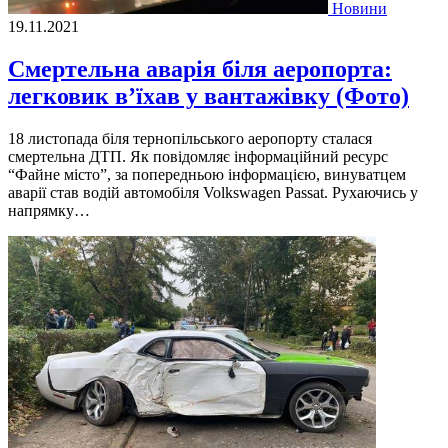
Новини
19.11.2021
Смертельна аварія біля аеропорта:
легковик в’їхав у вантажівку (Фото)
18 листопада біля тернопільського аеропорту сталася
смертельна ДТП. Як повідомляє інформаційний ресурс
“Файне місто”, за попередньою інформацією, винуватцем
аварії став водій автомобіля Volkswagen Passat. Рухаючись у
напрямку…