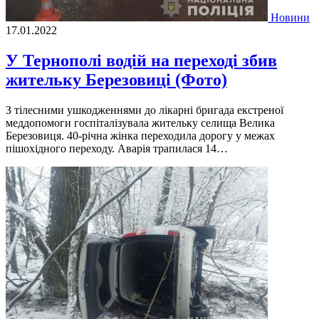
Новини
17.01.2022
У Тернополі водій на переході збив
жительку Березовиці (Фото)
З тілесними ушкодженнями до лікарні бригада екстреної
меддопомоги госпіталізувала жительку селища Велика
Березовиця. 40-річна жінка переходила дорогу у межах
пішохідного переходу. Аварія трапилася 14…