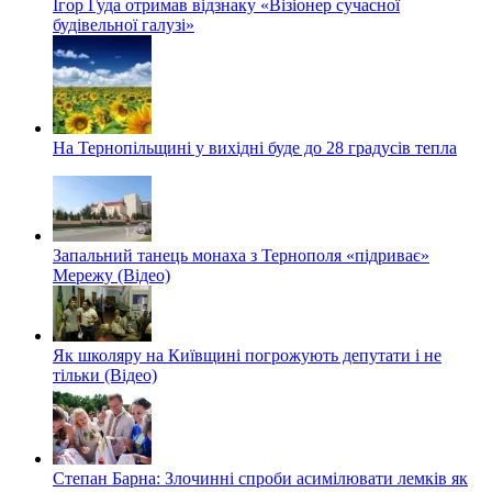
Ігор Гуда отримав відзнаку «Візіонер сучасної
будівельної галузі»
На Тернопільщині у вихідні буде до 28 градусів тепла
Запальний танець монаха з Тернополя «підриває»
Мережу (Відео)
Як школяру на Київщині погрожують депутати і не
тільки (Відео)
Степан Барна: Злочинні спроби асимілювати лемків як