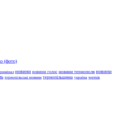
о (фото)
новини
новини тернополя
новини
новини голос
кримінал
ль
тернопільщина
україна
тернопільські новини
чортків