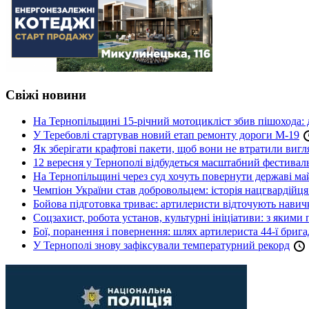
Свіжі новини
На Тернопільщині 15-річний мотоцикліст збив пішохода: 
У Теребовлі стартував новий етап ремонту дороги М-19
Як зберігати крафтові пакети, щоб вони не втратили вигл
12 вересня у Тернополі відбудеться масштабний фестив
На Тернопільщині через суд хочуть повернути державі май
Чемпіон України став добровольцем: історія нацгвардійц
Бойова підготовка триває: артилеристи відточують навич
Соцзахист, робота установ, культурні ініціативи: з яким
Бої, поранення і повернення: шлях артилериста 44-ї бриг
У Тернополі знову зафіксували температурний рекорд