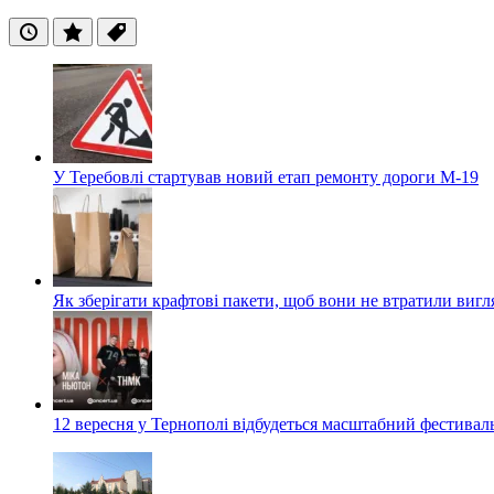
Останні
Популярні
Теги
У Теребовлі стартував новий етап ремонту дороги М-19
Як зберігати крафтові пакети, щоб вони не втратили вигл
12 вересня у Тернополі відбудеться масштабний фестив