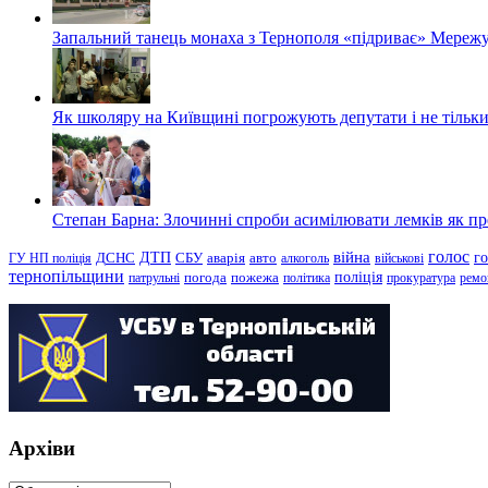
Запальний танець монаха з Тернополя «підриває» Мережу
Як школяру на Київщині погрожують депутати і не тільки
Степан Барна: Злочинні спроби асимілювати лемків як пред
голос
війна
г
ДТП
ГУ НП поліція
ДСНС
СБУ
аварія
авто
алкоголь
військові
тернопільщини
поліція
патрульні
погода
пожежа
політика
прокуратура
ремо
Архіви