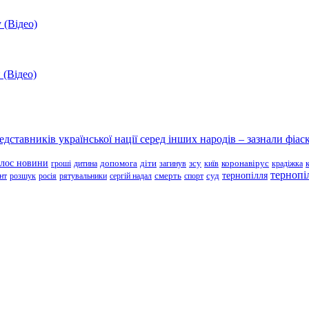
 (Відео)
 (Відео)
ставників української нації серед інших народів – зазнали фіаск
олос новини
зсу
гроші
дитина
допомога
діти
загинув
київ
коронавірус
крадіжка
тернопі
тернопілля
суд
нт
розшук
росія
рятувальники
сергій надал
смерть
спорт