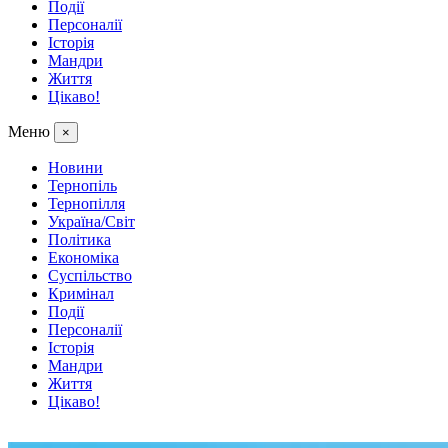
Події
Персоналії
Історія
Мандри
Життя
Цікаво!
Меню
×
Новини
Тернопіль
Тернопілля
Україна/Світ
Політика
Економіка
Суспільство
Кримінал
Події
Персоналії
Історія
Мандри
Життя
Цікаво!