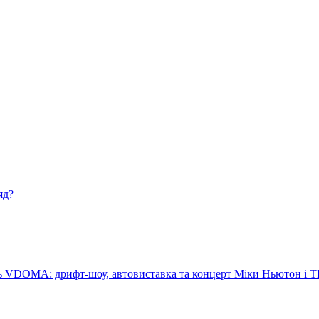
яд?
аль VDOMA: дрифт-шоу, автовиставка та концерт Міки Ньютон і