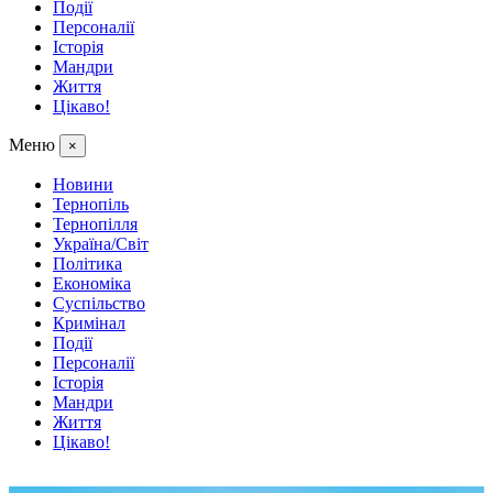
Події
Персоналії
Історія
Мандри
Життя
Цікаво!
Меню
×
Новини
Тернопіль
Тернопілля
Україна/Світ
Політика
Економіка
Суспільство
Кримінал
Події
Персоналії
Історія
Мандри
Життя
Цікаво!