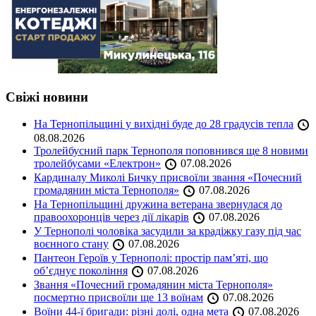
Свіжі новини
На Тернопільщині у вихідні буде до 28 градусів тепла
08.08.2026
Тролейбусний парк Тернополя поповнився ще 8 новими
тролейбусами «Електрон»
07.08.2026
Кардиналу Миколі Бичку присвоїли звання «Почесний
громадянин міста Тернополя»
07.08.2026
На Тернопільщині дружина ветерана звернулася до
правоохоронців через дії лікарів
07.08.2026
У Тернополі чоловіка засудили за крадіжку газу під час
воєнного стану
07.08.2026
Пантеон Героїв у Тернополі: простір пам’яті, що
об’єднує покоління
07.08.2026
Звання «Почесний громадянин міста Тернополя»
посмертно присвоїли ще 13 воїнам
07.08.2026
Воїни 44-ї бригади: різні долі, одна мета
07.08.2026