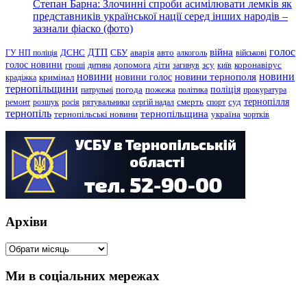
Степан Барна: Злочинні спроби асимілювати лемків як
представників української нації серед інших народів –
зазнали фіаско (фото)
голос
війна
ДТП
ГУ НП поліція
ДСНС
СБУ
аварія
авто
алкоголь
військові
голос новини
зсу
гроші
дитина
допомога
діти
загинув
київ
коронавірус
новини
новини тернополя
новини
новини голос
кримінал
крадіжка
тернопільщини
поліція
патрульні
погода
пожежа
політика
прокуратура
тернопілля
суд
ремонт
розшук
росія
рятувальники
сергій надал
смерть
спорт
тернопіль
тернопільщина
україна
тернопільські новини
чортків
Архіви
Архіви
Ми в соціальних мережах