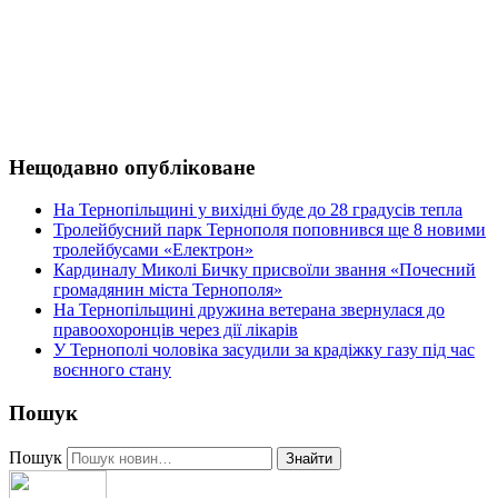
Нещодавно опубліковане
На Тернопільщині у вихідні буде до 28 градусів тепла
Тролейбусний парк Тернополя поповнився ще 8 новими
тролейбусами «Електрон»
Кардиналу Миколі Бичку присвоїли звання «Почесний
громадянин міста Тернополя»
На Тернопільщині дружина ветерана звернулася до
правоохоронців через дії лікарів
У Тернополі чоловіка засудили за крадіжку газу під час
воєнного стану
Пошук
Пошук
Знайти