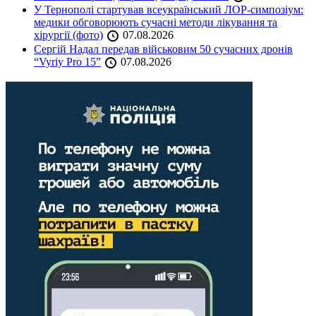
У Тернополі стартував всеукраїнський ЛОР-симпозіум:
медики обговорюють сучасні методи лікування та
хірургії (фото)
07.08.2026
Сергій Надал передав військовим 50 сучасних дронів
“Vyriy Pro 15”
07.08.2026