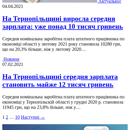
Актуально!
04.04.2021
На Тернопільщині виросла середня
зарплата: уже понад 10 тисяч гривень
Середня номінальна заробітна плата штатного працівника по
економіці області у лютому 2021 року становила 10280 грн,
що на 20,3% більше, ніж у лютому 2020…
Новини
07.02.2021
На Тернопільщині середня зарплата
становить майже 12 тисяч гривень
Середня номінальна заробітна плата штатного працівника по
економіці у Тернопільскій області у грудні 2020 р. становила
11945 грн, що на 23,8% більше, ніж у…
Пагінація
1
2
…
10
Наступні →
записів