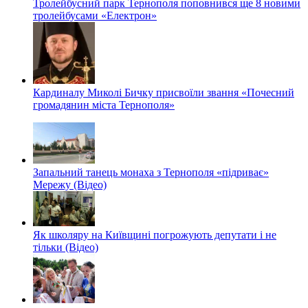
Тролейбусний парк Тернополя поповнився ще 8 новими
тролейбусами «Електрон»
Кардиналу Миколі Бичку присвоїли звання «Почесний
громадянин міста Тернополя»
Запальний танець монаха з Тернополя «підриває»
Мережу (Відео)
Як школяру на Київщині погрожують депутати і не
тільки (Відео)