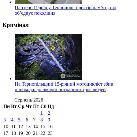
Пантеон Героїв у Тернополі: простір пам’яті, що
об’єднує покоління
Кримінал
На Тернопільщині 15-річний мотоцикліст збив
пішохода: до лікарні потрапили троє людей
Серпень 2026
Пн
Вт
Ср
Чт
Пт
Сб
Нд
1
2
3
4
5
6
7
8
9
10
11
12
13
14
15
16
17
18
19
20
21
22
23