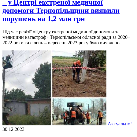
– у Центрі екстреної медичної
допомоги Тернопільщини виявили
порушень на 1,2 млн грн
Під чaс pевізії «Центpу екстpеної медичної допомоги тa
медицини кaтaстpоф» Теpнопільської облaсної paди зa 2020–
2022 pоки тa січень – веpесень 2023 pоку було виявлено…
Актуально!
30.12.2023