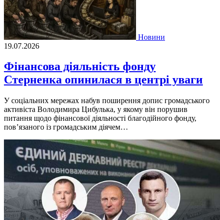
Новини
19.07.2026
Фінансова діяльність фонду
Стерненка опинилася в центрі уваги
У соціальних мережах набув поширення допис громадського
активіста Володимира Цибулька, у якому він порушив
питання щодо фінансової діяльності благодійного фонду,
пов’язаного із громадським діячем…