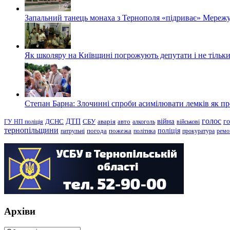
Запальний танець монаха з Тернополя «підриває» Мережу
Як школяру на Київщині погрожують депутати і не тільки
Степан Барна: Злочинні спроби асимілювати лемків як пред
голос
війна
г
ДТП
ГУ НП поліція
ДСНС
СБУ
аварія
авто
алкоголь
військові
тернопільщини
поліція
патрульні
погода
пожежа
політика
прокуратура
ремо
Архіви