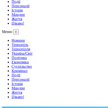
Події
Персоналії
Історія
Мандри
Життя
Цікаво!
Меню
×
Новини
Тернопіль
Тернопілля
Україна/Світ
Політика
Економіка
Суспільство
Кримінал
Події
Персоналії
Історія
Мандри
Життя
Цікаво!