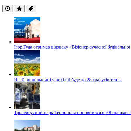
Останні
Популярні
Теги
Ігор Гуда отримав відзнаку «Візіонер сучасної будівельної
На Тернопільщині у вихідні буде до 28 градусів тепла
Тролейбусний парк Тернополя поповнився ще 8 новими 