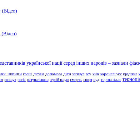
 (Відео)
 (Відео)
ставників української нації серед інших народів – зазнали фіаск
олос новини
зсу
гроші
дитина
допомога
діти
загинув
київ
коронавірус
крадіжка
тернопі
тернопілля
суд
нт
розшук
росія
рятувальники
сергій надал
смерть
спорт