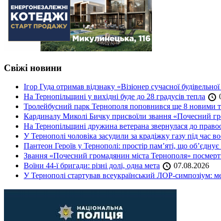
Свіжі новини
Ігор Гуда отримав відзнаку «Візіонер сучасної будівельної
На Тернопільщині у вихідні буде до 28 градусів тепла
0
Тролейбусний парк Тернополя поповнився ще 8 новими 
Кардиналу Миколі Бичку присвоїли звання «Почесний гр
На Тернопільщині дружина ветерана звернулася до правоох
У Тернополі чоловіка засудили за крадіжку газу під час в
Пантеон Героїв у Тернополі: простір пам’яті, що об’єднує
Звання «Почесний громадянин міста Тернополя» посмерт
Воїни 44-ї бригади: різні долі, одна мета
07.08.2026
У Тернополі стартував всеукраїнський ЛОР-симпозіум: ме