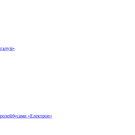
 галузі»
тролейбусами «Електрон»