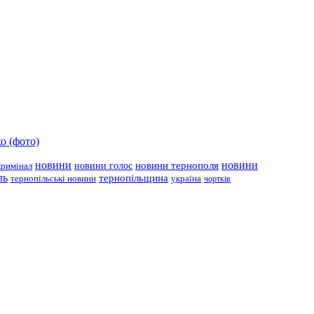
о (фото)
новини
новини тернополя
новини
новини голос
кримінал
ль
тернопільщина
україна
тернопільські новини
чортків