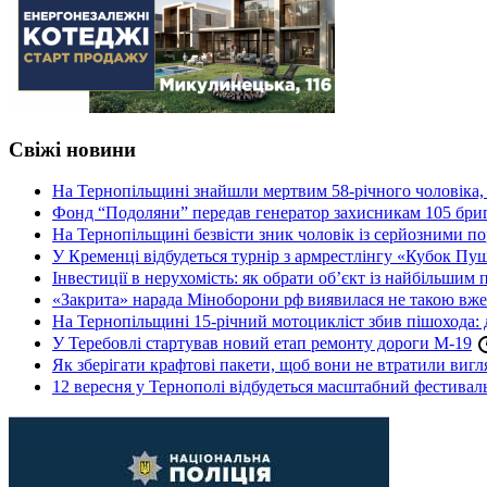
Свіжі новини
На Тернопільщині знайшли мертвим 58-річного чоловіка, 
Фонд “Подоляни” передав генератор захисникам 105 бри
На Тернопільщині безвісти зник чоловік із серйозними 
У Кременці відбудеться турнір з армрестлінгу «Кубок Пу
Інвестиції в нерухомість: як обрати об’єкт із найбільшим
«Закрита» нарада Міноборони рф виявилася не такою вж
На Тернопільщині 15-річний мотоцикліст збив пішохода: 
У Теребовлі стартував новий етап ремонту дороги М-19
Як зберігати крафтові пакети, щоб вони не втратили вигл
12 вересня у Тернополі відбудеться масштабний фестив