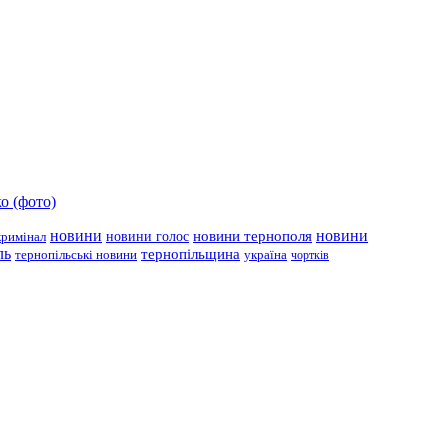
о (фото)
новини
новини тернополя
новини
новини голос
кримінал
ль
тернопільщина
україна
тернопільські новини
чортків