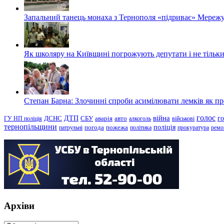
Запальний танець монаха з Тернополя «підриває» Мережу
Як школяру на Київщині погрожують депутати і не тільки
Степан Барна: Злочинні спроби асимілювати лемків як пред
голос
війна
г
ДТП
ГУ НП поліція
ДСНС
СБУ
аварія
авто
алкоголь
військові
тернопільщини
поліція
патрульні
погода
пожежа
політика
прокуратура
ремо
Архіви