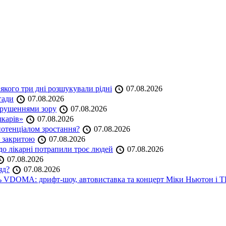
якого три дні розшукували рідні
07.08.2026
гади
07.08.2026
порушеннями зору
07.08.2026
шкарів»
07.08.2026
 потенціалом зростання?
07.08.2026
е закритою
07.08.2026
до лікарні потрапили троє людей
07.08.2026
07.08.2026
яд?
07.08.2026
аль VDOMA: дрифт-шоу, автовиставка та концерт Міки Ньютон і