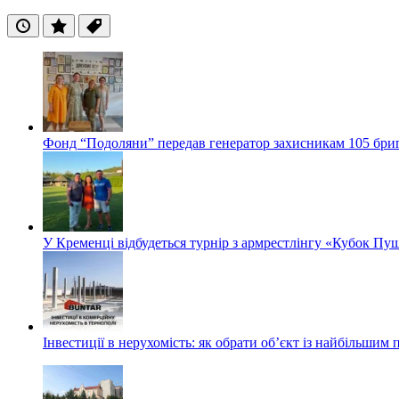
Останні
Популярні
Теги
Фонд “Подоляни” передав генератор захисникам 105 бри
У Кременці відбудеться турнір з армрестлінгу «Кубок Пу
Інвестиції в нерухомість: як обрати об’єкт із найбільшим