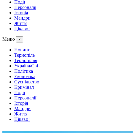
Події
Персоналії
Історія
Мандри
Життя
Цікаво!
Меню
×
Новини
Тернопіль
Тернопілля
Україна/Світ
Політика
Економіка
Суспільство
Кримінал
Події
Персоналії
Історія
Мандри
Життя
Цікаво!