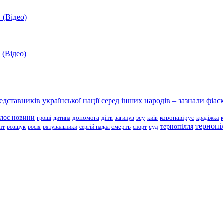
 (Відео)
 (Відео)
ставників української нації серед інших народів – зазнали фіаск
олос новини
зсу
гроші
дитина
допомога
діти
загинув
київ
коронавірус
крадіжка
тернопі
тернопілля
суд
нт
розшук
росія
рятувальники
сергій надал
смерть
спорт