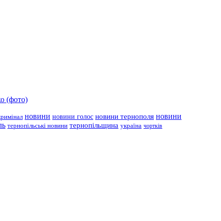
о (фото)
новини
новини тернополя
новини
новини голос
кримінал
ль
тернопільщина
україна
тернопільські новини
чортків