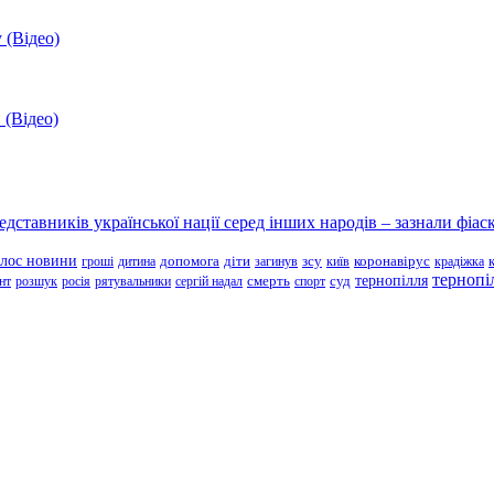
 (Відео)
 (Відео)
ставників української нації серед інших народів – зазнали фіаск
олос новини
зсу
гроші
дитина
допомога
діти
загинув
київ
коронавірус
крадіжка
тернопі
тернопілля
суд
нт
розшук
росія
рятувальники
сергій надал
смерть
спорт