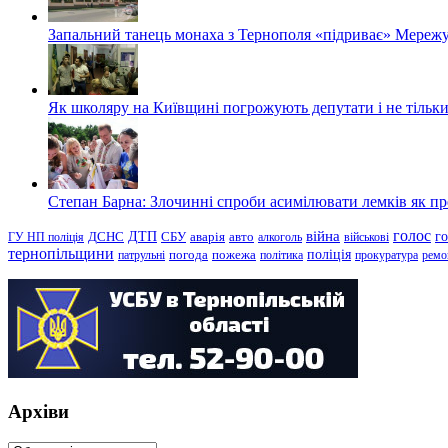
Запальний танець монаха з Тернополя «підриває» Мережу
Як школяру на Київщині погрожують депутати і не тільки
Степан Барна: Злочинні спроби асимілювати лемків як пред
голос
війна
г
ДТП
ГУ НП поліція
ДСНС
СБУ
аварія
авто
алкоголь
військові
тернопільщини
поліція
патрульні
погода
пожежа
політика
прокуратура
ремо
Архіви