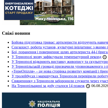
Свіжі новини
Бойова підготовка триває: артилеристи відточують навич
Соцзахист, робота установ, культурні ініціативи: з яким
Бої, поранення і повернення: шлях артилериста 44-ї бриг
У Тернополі знову зафіксували температурний рекорд
У Тернополі відкриють виставку живопису та скульптур
У Тернопільській громаді призначили уповноваженого з п
«ТернОпілля» – це нова сторінка розвитку компанії і бре
У тролейбусах і маршрутках Тернополя перевірили робот
Священнику з Тернополя заборонили служити через участь
На Тернопільщині за добу сталося 14 пожеж
06.08.202