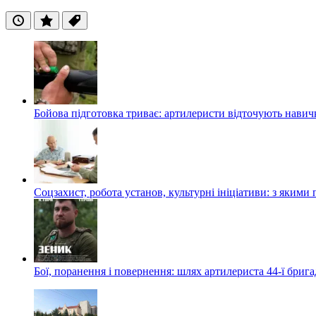
Останні
Популярні
Теги
Бойова підготовка триває: артилеристи відточують навич
Соцзахист, робота установ, культурні ініціативи: з яким
Бої, поранення і повернення: шлях артилериста 44-ї бриг