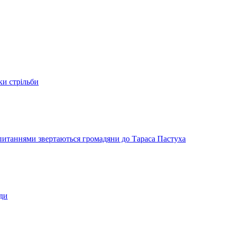
ки стрільби
и питаннями звертаються громадяни до Тараса Пастуха
ади