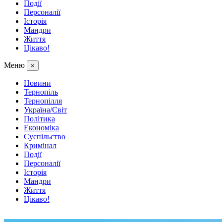
Події
Персоналії
Історія
Мандри
Життя
Цікаво!
Меню
×
Новини
Тернопіль
Тернопілля
Україна/Світ
Політика
Економіка
Суспільство
Кримінал
Події
Персоналії
Історія
Мандри
Життя
Цікаво!