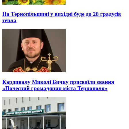
На Тернопільщині у вихідні буде до 28 градусів
тепла
Кардиналу Миколі Бичку присвоїли звання
«Почесний громадянин міста Тернополя»