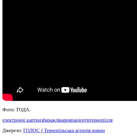
Фото: ТОДА.
електронні картки
збараж
лікарня
пацієнти
тернопілля
Джерело:
ГОЛОС || Тернопільська агенція новин