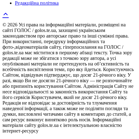
Редакційна політика
© 2026 Усі права на інформаційні матеріали, розміщені на
сайті ГОЛОС / golos.te.ua, захищені українським
законодавством про авторське право та інші суміжні права.
При використанні, передруку інформаційних та
фото-,відеоматеріалів сайту, гіперпосилання на ГОЛОС /
golos.te.ua має міститися в першому абзаці тексту. Точка зору
редакції може не збігатися з точкою зору автора, а усі
опубліковані матеріали не претендують на об’єктивність та
всебічність висвітлення теми, про яку йдеться. Користуючись
Сайтом, відвідувач підтверджує, що досяг 21-річного віку. У
разі, якщо Ви не досягли 21-річного віку — не розпочинайте
або припиніть користування Сайтом. Адміністрація Сайту не
несе відповідальності за законність використання Сайту та
його сервісів Користувачем, який не досяг 21-річного віку.
Редакція не відповідає за достовірність та тлумачення
наведеної інформації, а також може не поділяти погляди та
думки, висловлені читачами сайту в коментарях до статей, а
сам ресурс виконує винятково роль носія. Інформаційні
матеріали сайту golos.te.ua є інтелектуальною власністю
інтернет-ресурсу