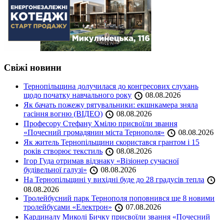
Свіжі новини
Тернопільщина долучилася до конгресових слухань
щодо початку навчального року
08.08.2026
Як бачать пожежу рятувальники: екшнкамера зняла
гасіння вогню (ВІДЕО)
08.08.2026
Професору Стефану Хмілю присвоїли звання
«Почесний громадянин міста Тернополя»
08.08.2026
Як житель Тернопільщини скористався грантом і 15
років створює текстиль
08.08.2026
Ігор Гуда отримав відзнаку «Візіонер сучасної
будівельної галузі»
08.08.2026
На Тернопільщині у вихідні буде до 28 градусів тепла
08.08.2026
Тролейбусний парк Тернополя поповнився ще 8 новими
тролейбусами «Електрон»
07.08.2026
Кардиналу Миколі Бичку присвоїли звання «Почесний