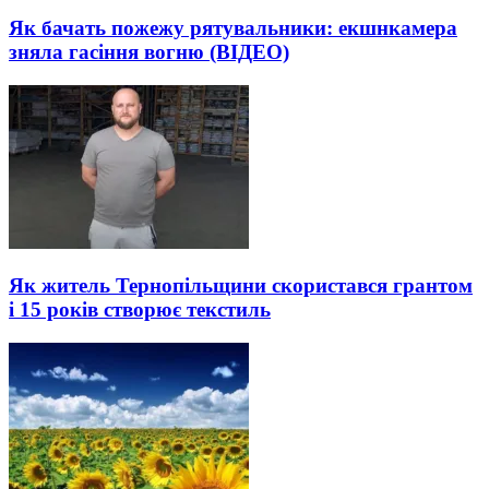
Як бачать пожежу рятувальники: екшнкамера
зняла гасіння вогню (ВІДЕО)
Як житель Тернопільщини скористався грантом
і 15 років створює текстиль