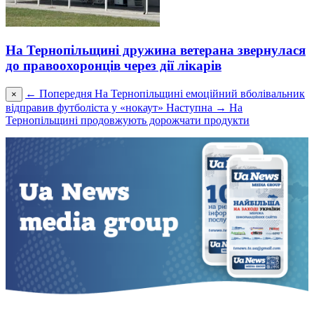
На Тернопільщині дружина ветерана звернулася
до правоохоронців через дії лікарів
← Попередня
На Тернопільщині емоційний вболівальник
×
відправив футболіста у «нокаут»
Наступна →
На
Тернопільщині продовжують дорожчати продукти