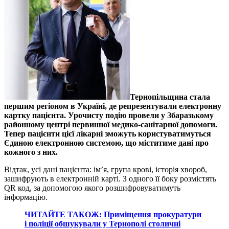
Тернопільщина стала
першим регіоном в Україні, де репрезентували електронну
картку пацієнта. Урочисту подію провели у Збаразькому
районному центрі первинної медико-санітарної допомоги.
Тепер пацієнти цієї лікарні зможуть користуватимуться
Єдиною електронною системою, що міститиме дані про
кожного з них.
Відтак, усі дані пацієнта: ім’я, група крові, історія хвороб,
зашифрують в електронній карті. З одного її боку розмістять
QR код, за допомогою якого розшифровуватимуть
інформацію.
ЧИТАЙТЕ ТАКОЖ: Приміщення прокуратури
і поліції обшукували у Тернополі столичні