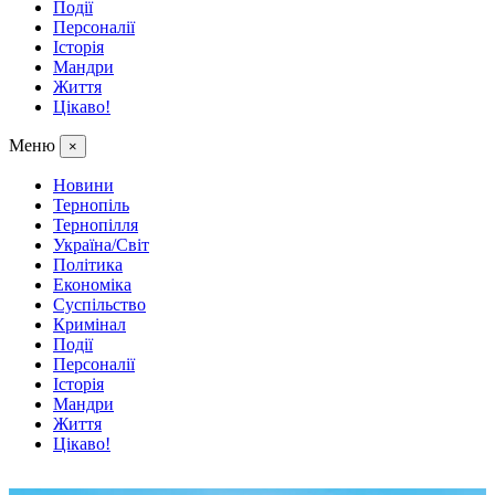
Події
Персоналії
Історія
Мандри
Життя
Цікаво!
Меню
×
Новини
Тернопіль
Тернопілля
Україна/Світ
Політика
Економіка
Суспільство
Кримінал
Події
Персоналії
Історія
Мандри
Життя
Цікаво!