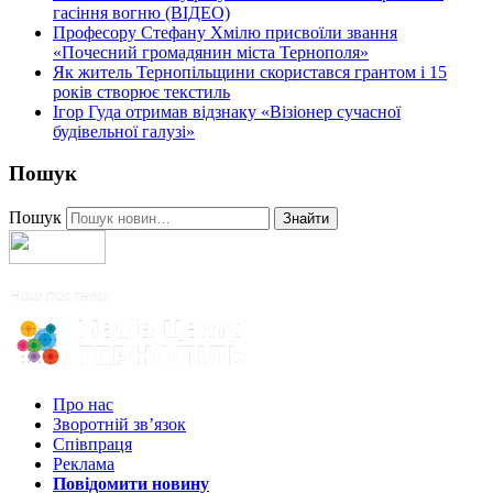
гасіння вогню (ВІДЕО)
Професору Стефану Хмілю присвоїли звання
«Почесний громадянин міста Тернополя»
Як житель Тернопільщини скористався грантом і 15
років створює текстиль
Ігор Гуда отримав відзнаку «Візіонер сучасної
будівельної галузі»
Пошук
Пошук
Знайти
Про нас
Зворотній зв’язок
Співпраця
Реклама
Повідомити новину