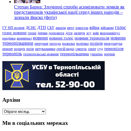
Степан Барна: Злочинні спроби асимілювати лемків як
представників української нації серед інших народів –
зазнали фіаско (фото)
голос
війна
ДТП
ГУ НП поліція
ДСНС
СБУ
аварія
авто
алкоголь
військові
голос новини
зсу
гроші
дитина
допомога
діти
загинув
київ
коронавірус
новини
новини тернополя
новини
новини голос
кримінал
крадіжка
тернопільщини
поліція
патрульні
погода
пожежа
політика
прокуратура
тернопілля
суд
ремонт
розшук
росія
рятувальники
сергій надал
смерть
спорт
тернопіль
тернопільщина
україна
тернопільські новини
чортків
Архіви
Архіви
Ми в соціальних мережах