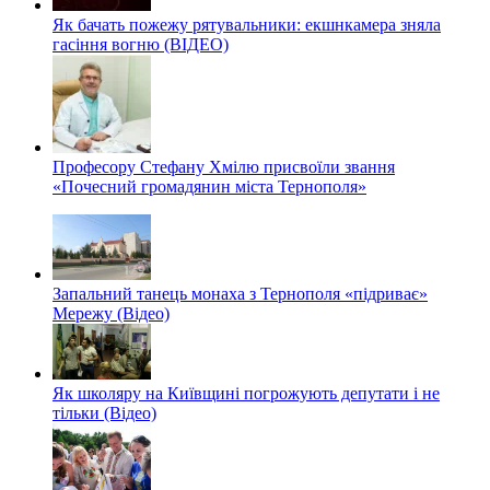
Як бачать пожежу рятувальники: екшнкамера зняла
гасіння вогню (ВІДЕО)
Професору Стефану Хмілю присвоїли звання
«Почесний громадянин міста Тернополя»
Запальний танець монаха з Тернополя «підриває»
Мережу (Відео)
Як школяру на Київщині погрожують депутати і не
тільки (Відео)