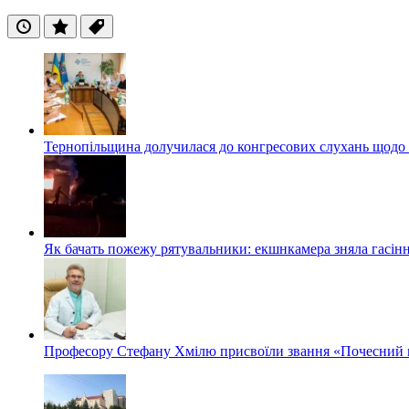
Останні
Популярні
Теги
Тернопільщина долучилася до конгресових слухань щодо 
Як бачать пожежу рятувальники: екшнкамера зняла гасін
Професору Стефану Хмілю присвоїли звання «Почесний 