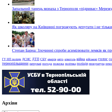
Запальний танець монаха з Тернополя «підриває» Мережу
Як школяру на Київщині погрожують депутати і не тільки
Степан Барна: Злочинні спроби асимілювати лемків як пред
голос
війна
г
ДТП
ГУ НП поліція
ДСНС
СБУ
аварія
авто
алкоголь
військові
тернопільщини
поліція
патрульні
погода
пожежа
політика
прокуратура
ремо
Архіви