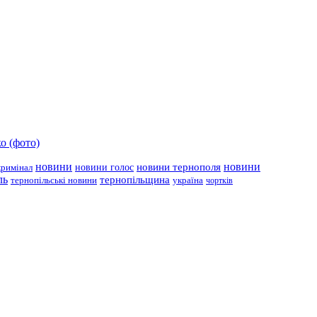
о (фото)
новини
новини тернополя
новини
новини голос
кримінал
ль
тернопільщина
україна
тернопільські новини
чортків