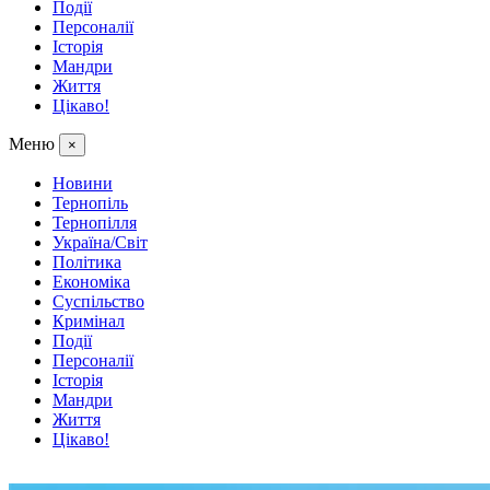
Події
Персоналії
Історія
Мандри
Життя
Цікаво!
Меню
×
Новини
Тернопіль
Тернопілля
Україна/Світ
Політика
Економіка
Суспільство
Кримінал
Події
Персоналії
Історія
Мандри
Життя
Цікаво!