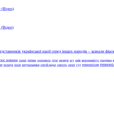
 (Відео)
 (Відео)
ставників української нації серед інших народів – зазнали фіаск
олос новини
зсу
гроші
дитина
допомога
діти
загинув
київ
коронавірус
крадіжка
тернопі
тернопілля
суд
нт
розшук
росія
рятувальники
сергій надал
смерть
спорт