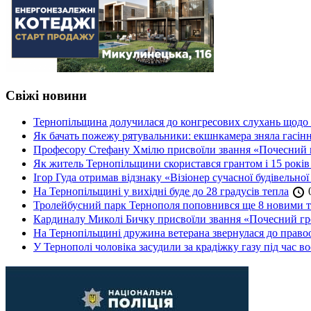
Свіжі новини
Тернопільщина долучилася до конгресових слухань щодо 
Як бачать пожежу рятувальники: екшнкамера зняла гасін
Професору Стефану Хмілю присвоїли звання «Почесний 
Як житель Тернопільщини скористався грантом і 15 років
Ігор Гуда отримав відзнаку «Візіонер сучасної будівельної
На Тернопільщині у вихідні буде до 28 градусів тепла
0
Тролейбусний парк Тернополя поповнився ще 8 новими 
Кардиналу Миколі Бичку присвоїли звання «Почесний гр
На Тернопільщині дружина ветерана звернулася до правоох
У Тернополі чоловіка засудили за крадіжку газу під час в