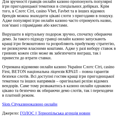
Для зручності гравців онлайн казино пропонують популярні
ігри пригодницької тематики в спеціальних добірках. Крім
того, в Слотс Сіті, casino Vbet, Favbet та в інших відомих
брендів можна знаходити цікаві слоти з пригодами в пошуку.
Адже популярні ігри онлайн казино часто отримують назви,
пов’язані з пірамідами або квестами.
Вирушати в віртуальну подорож зручно, спочатку обираючи
демо. За такого підходу гравці онлайн казино запускають
кращі ігри безкоштовно та розробляють прибуткову стратегію,
не ризикуючи власними коштами. Адже у разі вибору ставок в
гривнях кожен спін може як забезпечити виграш, так і
привести до втрати ставки.
Отримана відомими онлайн казино України Слотс Сіті, casino
First, BETON національна ліцензія КРАІЛ – повна гарантія
безпеки слотів. Всі доступні гостям кращі ігри пригодницької
тематики та інших напрямків – оригінальні релізи відомих
вендорів. Саме тому розважатись в казино онлайн однаково
цікаво та безпечно як обираючи демо слотів, так і переходячи
в платний режим.
Slots City
казино
казино онлайн
Джерело:
ГОЛОС || Тернопільська агенція новин