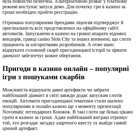
була повністю безпечна. Альтернативою розваг у платному
режимі виступає запуск демо. Для початку гри в казино за
гроші необхідно пройти реєстрацію.
Отримана популярними брендами ліцензія підтверджує й
оригінальність всіх представлених на офіційному сайті
автоматів. Запускаючи в казино на гривні апарати відомих
вендорів, гравці casino Slots City та інших впевнені, що слоти
працюють за алгоритмами розробників. А отже шанс
відшукати головний скарб пригодницької історії та зірвати
джекпот забезпечує кожне обертання.
Пригоди в казино онлайн – популярні
ігри з пошуками скарбів
Можливість відшукати давні артефакти чи забрати
найбільший діамант в світі завжди додає запускам слотів
емоцій. Автомати пригодницької тематики стали шалено
популярними в онлайн казино ще з моменту презентації
Novomatic легендарних Книжок. В такі слоти ще більш цікаво
грати в казино за гроші. Адже найбільший виграш отримує
той, хто розгадає загадку азартного квесту та знайде самий
цінний артефакт.