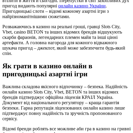
втілити в життя й сьогодні. Перепустки в світ захопливих дух
пригод видають популярні
онлайн казино України
.
Пригодницькі слоти – відомі кожному азартні ігри з
найрізноманітнішими сюжетами.
Розважаючись в казино на реальні гроші, гравці Slots City,
Vbet, casino BETON та інших відомих брендів відшукують
скарби фараонів, легендарних племен майя та інші цінні
артефакти. А головна нагорода для кожного відважного
шукача пригод – джекпот, який може забезпечити будь-який
спін.
Як грати в казино онлайн в
пригодницькі азартні ігри
Важлива складова якісного відпочинку – безпека. Надійність
онлайн казино Slots City, Vbet, BETON та інших відомих
брендів підтверджує офіційна ліцензія КРАІЛ Україна.
Документ від національного регулятору – краща гарантія
безпеки. Гарна репутація ліцензованих онлайн казино лише
підтверджує повну надійність та зручність пропонованого
сервісу.
Відомі бренди роблять все можливе аби гра в казино на гривні