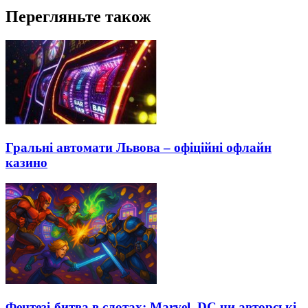
Перегляньте також
Гральні автомати Львова – офіційні офлайн
казино
Фентезі-битва в слотах: Marvel, DC чи авторські