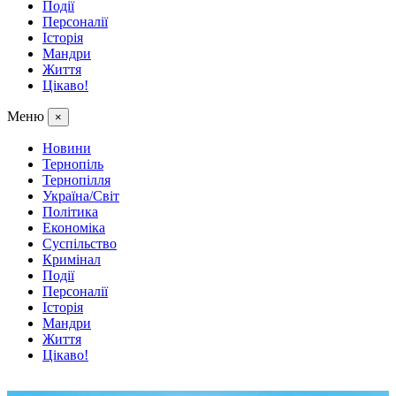
Події
Персоналії
Історія
Мандри
Життя
Цікаво!
Меню
×
Новини
Тернопіль
Тернопілля
Україна/Світ
Політика
Економіка
Суспільство
Кримінал
Події
Персоналії
Історія
Мандри
Життя
Цікаво!