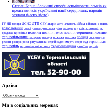
Степан Барна: Злочинні спроби асимілювати лемків як
представників української нації серед інших народів –
зазнали фіаско (фото)
голос
війна
ДТП
ГУ НП поліція
ДСНС
СБУ
аварія
авто
алкоголь
військові
голос новини
зсу
гроші
дитина
допомога
діти
загинув
київ
коронавірус
новини
новини тернополя
новини
новини голос
кримінал
крадіжка
тернопільщини
поліція
патрульні
погода
пожежа
політика
прокуратура
тернопілля
суд
ремонт
розшук
росія
рятувальники
сергій надал
смерть
спорт
тернопіль
тернопільщина
україна
тернопільські новини
чортків
Архіви
Архіви
Ми в соціальних мережах