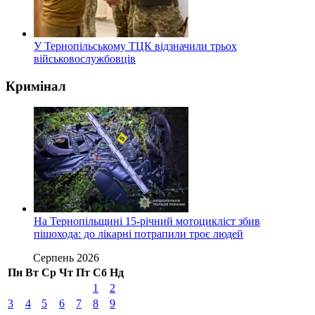
У Тернопільському ТЦК відзначили трьох
військовослужбовців
Кримінал
На Тернопільщині 15-річний мотоцикліст збив
пішохода: до лікарні потрапили троє людей
Серпень 2026
Пн
Вт
Ср
Чт
Пт
Сб
Нд
1
2
3
4
5
6
7
8
9