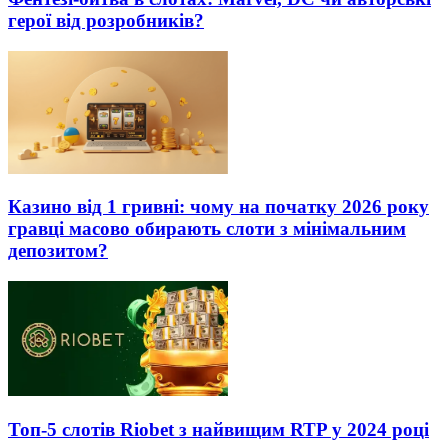
герої від розробників?
Казино від 1 гривні: чому на початку 2026 року
гравці масово обирають слоти з мінімальним
депозитом?
Топ-5 слотів Riobet з найвищим RTP у 2024 році