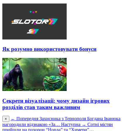
Як розумно використовувати бонуси
Секрети візуалізації: чому дизайн ігрових
розділів став таким важливим
← Попередня
Захисника з Тернополя Богдана Іванюка
×
нагородили відзнакою «За…
Наступна →
Сотні містян
прийшли на похорон “Норда” та “Химери”…