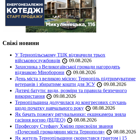
Свіжі новини
У Тернопільському ТЦК відзначили трьох
військовослужбовців
09.08.2026
Захисника з Великогаївської громади нагородять
відзнакою Міноборони
09.08.2026
День міста з великою місією: Тернопіль підтримуватиме
ветеранів і збиратиме кошти для ЗСУ
09.08.2026
Дитячі батути: види, розміри та правила безпечного
використання
09.08.2026
Тернопільщина долучилася до конгресових слухань
щодо початку навчального року
08.08.2026
Як бачать пожежу рятувальники: екшнкамера зняла
гасіння вогню (ВІДЕО)
08.08.2026
Професору Стефану Хмілю присвоїли звання
«Почесний громадянин міста Тернополя»
08.08.2026
Як житель Тернопільщини скористався грантом і 15