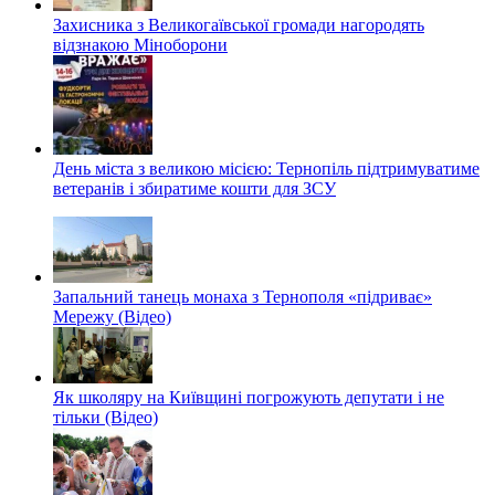
Захисника з Великогаївської громади нагородять
відзнакою Міноборони
День міста з великою місією: Тернопіль підтримуватиме
ветеранів і збиратиме кошти для ЗСУ
Запальний танець монаха з Тернополя «підриває»
Мережу (Відео)
Як школяру на Київщині погрожують депутати і не
тільки (Відео)