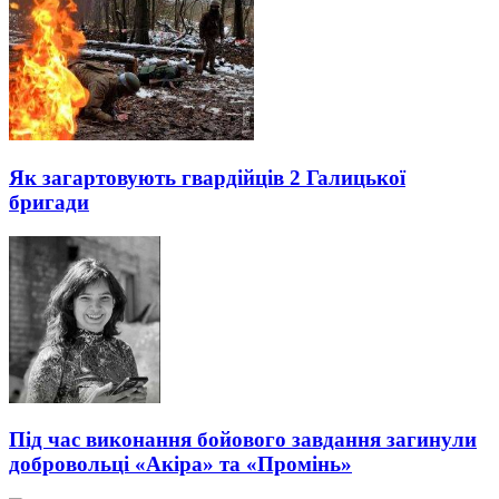
Як загартовують гвардійців 2 Галицької
бригади
Під час виконання бойового завдання загинули
добровольці «Акіра» та «Промінь»