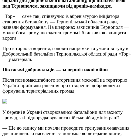
обрали для добровольчого батальйону, що пильнує небо
над Тернополем, захищаючи від дронів-камікадзе.
«Тор» — саме так, співзвучно із абревіатурою ініціатора
створення батальйону — Тернопільської обласної ради,
назвали формування. На шевронах захисників Тернополя —
молот бога грому, що здатен громом і блискавкою знищити
ворога.
Про історію створення, головні напрямки та умови вступу в
Добровольчий батальйон Тернопільської обласної ради «Тор»
— у матеріалі.
Півтисячі добровольців — за перші тижні війни
Після повномасштабного вторгнення московії на територію
України прийняли рішення про створення добровольчих
формувань територіальних громад.
У березні в Україні створювалися батальйони для захисту
громад, які підпорядковувалися військовій адміністрації.
— Ще до запису ми почали проводити тренування-навчання
для цивільного населення за допомогою ветеранів війни, —