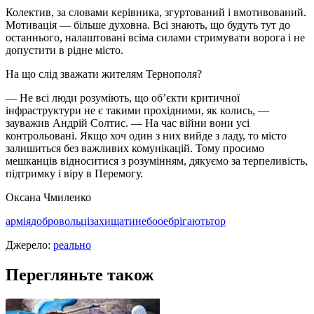
Колектив, за словами керівника, згуртований і вмотивований.
Мотивація — більше духовна. Всі знають, що будуть тут до
останнього, налаштовані всіма силами стримувати ворога і не
допустити в рідне місто.
На що слід зважати жителям Тернополя?
— Не всі люди розуміють, що об’єкти критичної
інфраструктури не є такими прохідними, як колись, —
зауважив Андрій Солтис. — На час війни вони усі
контрольовані. Якщо хоч один з них вийде з ладу, то місто
залишиться без важливих комунікацій. Тому просимо
мешканців відноситися з розумінням, дякуємо за терпеливість,
підтримку і віру в Перемогу.
Оксана Чмиленко
армія
добровольці
захищати
небо
оебрігають
тор
Джерело:
реально
Перегляньте також