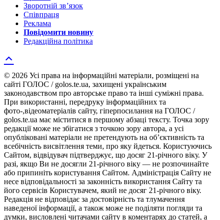
Зворотній зв’язок
Співпраця
Реклама
Повідомити новину
Редакційна політика
© 2026 Усі права на інформаційні матеріали, розміщені на
сайті ГОЛОС / golos.te.ua, захищені українським
законодавством про авторське право та інші суміжні права.
При використанні, передруку інформаційних та
фото-,відеоматеріалів сайту, гіперпосилання на ГОЛОС /
golos.te.ua має міститися в першому абзаці тексту. Точка зору
редакції може не збігатися з точкою зору автора, а усі
опубліковані матеріали не претендують на об’єктивність та
всебічність висвітлення теми, про яку йдеться. Користуючись
Сайтом, відвідувач підтверджує, що досяг 21-річного віку. У
разі, якщо Ви не досягли 21-річного віку — не розпочинайте
або припиніть користування Сайтом. Адміністрація Сайту не
несе відповідальності за законність використання Сайту та
його сервісів Користувачем, який не досяг 21-річного віку.
Редакція не відповідає за достовірність та тлумачення
наведеної інформації, а також може не поділяти погляди та
думки, висловлені читачами сайту в коментарях до статей, а