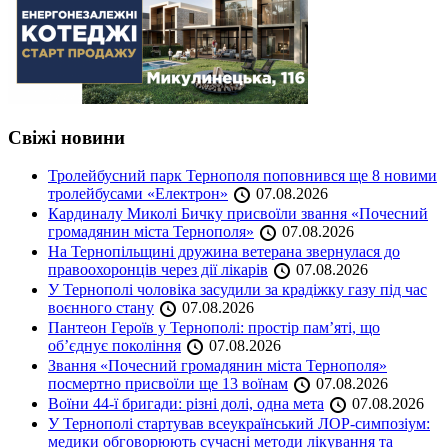
Свіжі новини
Тролейбусний парк Тернополя поповнився ще 8 новими
тролейбусами «Електрон»
07.08.2026
Кардиналу Миколі Бичку присвоїли звання «Почесний
громадянин міста Тернополя»
07.08.2026
На Тернопільщині дружина ветерана звернулася до
правоохоронців через дії лікарів
07.08.2026
У Тернополі чоловіка засудили за крадіжку газу під час
воєнного стану
07.08.2026
Пантеон Героїв у Тернополі: простір пам’яті, що
об’єднує покоління
07.08.2026
Звання «Почесний громадянин міста Тернополя»
посмертно присвоїли ще 13 воїнам
07.08.2026
Воїни 44-ї бригади: різні долі, одна мета
07.08.2026
У Тернополі стартував всеукраїнський ЛОР-симпозіум:
медики обговорюють сучасні методи лікування та