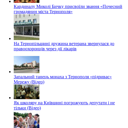
Кардиналу Миколі Бичку присвоїли звання «Почесний
громадянин міста Тернополя»
На Тернопільщині дружина ветерана звернулася до
правоохоронців через дії лікарів
Запальний танець монаха з Тернополя «підриває»
Мережу (Відео)
Як школяру на Київщині погрожують депутати і не
тільки (Відео)