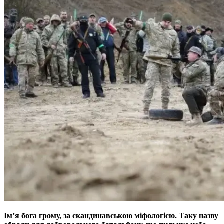
Ім’я бога грому, за скандинавською міфологією. Таку назву