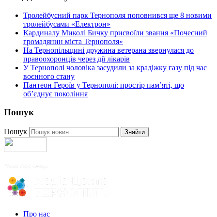
Тролейбусний парк Тернополя поповнився ще 8 новими
тролейбусами «Електрон»
Кардиналу Миколі Бичку присвоїли звання «Почесний
громадянин міста Тернополя»
На Тернопільщині дружина ветерана звернулася до
правоохоронців через дії лікарів
У Тернополі чоловіка засудили за крадіжку газу під час
воєнного стану
Пантеон Героїв у Тернополі: простір пам’яті, що
об’єднує покоління
Пошук
Пошук
Знайти
Про нас