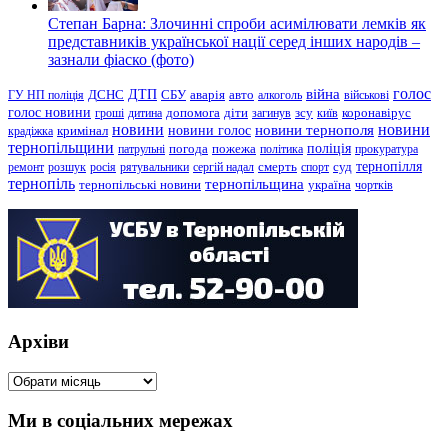
Степан Барна: Злочинні спроби асимілювати лемків як
представників української нації серед інших народів –
зазнали фіаско (фото)
голос
війна
ДТП
ГУ НП поліція
ДСНС
СБУ
аварія
авто
алкоголь
військові
голос новини
зсу
гроші
дитина
допомога
діти
загинув
київ
коронавірус
новини
новини тернополя
новини
новини голос
кримінал
крадіжка
тернопільщини
поліція
патрульні
погода
пожежа
політика
прокуратура
тернопілля
суд
ремонт
розшук
росія
рятувальники
сергій надал
смерть
спорт
тернопіль
тернопільщина
україна
тернопільські новини
чортків
Архіви
Архіви
Ми в соціальних мережах