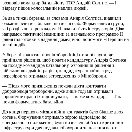
розповів командир батальйону ТОР Андрій Солтис. — І
відразу пішов колосальний наплив людей.
За два тижні березня, за словами Андрія Солтиса, виявили
бажання вчитися більше півтисячі осіб. Формувалися групи,
які розділяли за розкладом. Навчали п’ять інструкторів. Діяв
напрямок тактичної медицини за навчальною програмою ІІ
рівня підготовки з надання домедичної допомоги «Перший на
місці події».
У березні колектив провів збори ініціативної групи, де
прийняли рішення, щоб подати кандидатуру Андрія Солтиса
на посаду командира батальйону. Узгодивши рішення з
військовою адміністрацією, кандидатура пройшла ряд
перевірок та отримала затвердження в Міноборони.
— Після мого призначення почали діяти контракти
добровольця тероборони, адже лише тоді ми отримали
юридичне право їх підписувати, — каже командир, — Так
почав формуватися батальйон.
До кінця першого місяця війни контрактів було більше двох
сотень. Формування отримало зброю відповідно до
спеціального положення, були визначені об’єкти критичної
інфраструктури для подальшої охорони та несення варти.