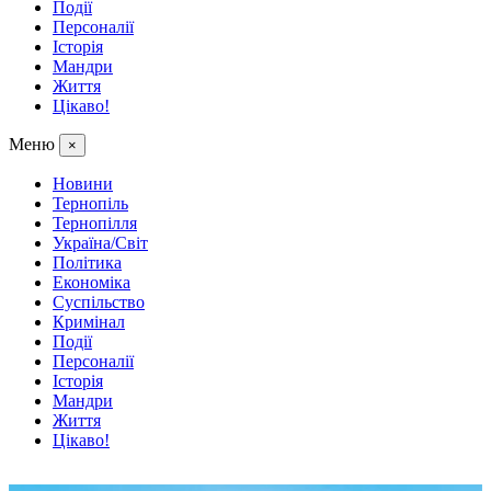
Події
Персоналії
Історія
Мандри
Життя
Цікаво!
Меню
×
Новини
Тернопіль
Тернопілля
Україна/Світ
Політика
Економіка
Суспільство
Кримінал
Події
Персоналії
Історія
Мандри
Життя
Цікаво!