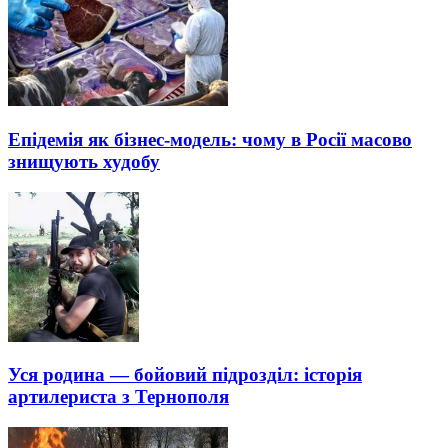
Епідемія як бізнес-модель: чому в Росії масово
знищують худобу
Уся родина — бойовий підрозділ: історія
артилериста з Тернополя