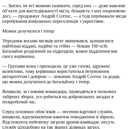
— Звісно, не всі можемо називати, серед них — дуже важливі
об’єкти для життєдіяльності міста, більшість з них охороняємо
досі, — продовжує Андрій Солтис, — а тоді переважали місця
перебування вимушених переселенців з укриттями.
Можна долучатися і тепер
Упродовж восьми місяців штат змінювався, залишилися
найбільш віддані, надійні та стійкі — більше 160 осіб.
Батальйон розділений на підрозділи, кожне відділення має
свого керівника.
— Групами вони і приходили, це уже готові, здружені
колективи, тому керівники користуються безумовним
авторитетом і довірою — зазначив Андрій Солтис та додав,
що можна долучатися до батальйону і тепер.
Вишколи, за словами командира, проводяться в польових
табірних зборах, усе робиться на добровільних засадах в
позаробочий час.
Серед основних обов’язків — несення вартової служби,
вишколи, вдосконалення навичок поводження зі зброєю.
Відстежують небезпеку загрози дронів-камікадзе, несуть
службу цілодобово на так званих ділянках загроз.