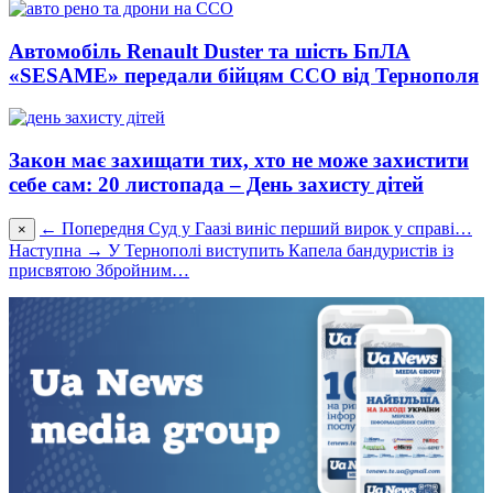
Автомобіль Renault Duster та шість БпЛА
«SESAME» передали бійцям ССО від Тернополя
Закон має захищати тих, хто не може захистити
себе сам: 20 листопада – День захисту дітей
← Попередня
Cуд у Гаазі виніс перший вирок у справі…
×
Наступна →
У Тернополі виступить Капела бандуристів із
присвятою Збройним…