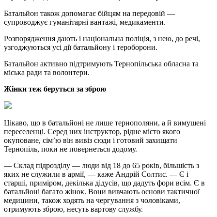
Батальйон також допомагає бійцям на передовій —
супроводжує гуманітарні вантажі, медикаменти.
Розпорядження дають і національна поліція, з нею, до речі,
узгоджуються усі дії батальйону і тероборони.
Батальйон активно підтримують Тернопільська обласна та
міська ради та волонтери.
Жінки теж беруться за зброю
Цікаво, що в батальйоні не лише тернополяни, а й вимушені
переселенці. Серед них інструктор, рідне місто якого
окуповане, сім’ю він вивіз сюди і готовий захищати
Тернопіль, поки не повернеться додому.
— Склад підрозділу — люди від 18 до 65 років, більшість з
яких не служили в армії, — каже Андрій Солтис. — Є і
старші, приміром, декілька дідусів, що дадуть фори всім. Є в
батальйоні багато жінок. Вони вивчають основи тактичної
медицини, також ходять на чергування з чоловіками,
отримують зброю, несуть вартову службу.