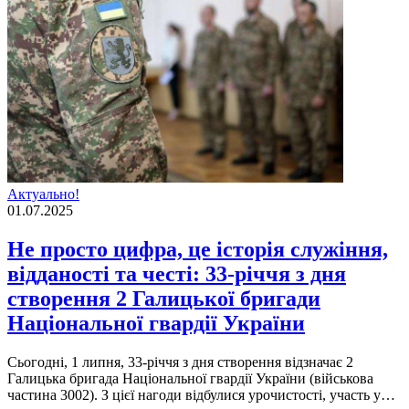
Актуально!
01.07.2025
Не просто цифра, це історія служіння,
відданості та честі: 33-річчя з дня
створення 2 Галицької бригади
Національної гвардії України
Сьогодні, 1 липня, 33-річчя з дня створення відзначає 2
Галицька бригада Національної гвардії України (військова
частина 3002). З цієї нагоди відбулися урочистості, участь у…