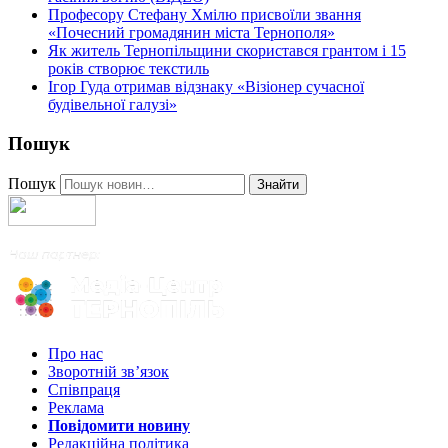
Професору Стефану Хмілю присвоїли звання
«Почесний громадянин міста Тернополя»
Як житель Тернопільщини скористався грантом і 15
років створює текстиль
Ігор Гуда отримав відзнаку «Візіонер сучасної
будівельної галузі»
Пошук
Пошук
Знайти
Про нас
Зворотній зв’язок
Співпраця
Реклама
Повідомити новину
Редакційна політика