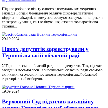
Під час робочого візиту одного з комунальних медичних
закладів Богдан Леонідович оглянув фізіотерапевтичне
відділення лікарні, в якому застосовуються сучасні напрямки
електролікування, світлолікування, озокерито-парафінова
терапія,…
Новини Тернопільщини
29.10.2024
Нових депутатів зареєстрували у
Тернопільській обласній раді
У Тернопільській обласній раді – нові депутати. Так, під час
засідання восьмої сесії Тернопільської обласної ради сьомого
скликання оголосили постанови Тернопільської обласної
територіальної виборчої…
Новини Тернопільщини
19.09.2024
Верховний Суд відхилив касаційну
скаргу Тернопільської облради щодо