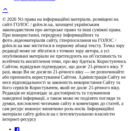
© 2026 Усі права на інформаційні матеріали, розміщені на
сайті ГОЛОС / golos.te.ua, захищені українським
законодавством про авторське право та інші суміжні права.
При використанні, передруку інформаційних та
фото-,відеоматеріалів сайту, гіперпосилання на ГОЛОС /
golos.te.ua має міститися в першому абзаці тексту. Точка зору
редакції може не збігатися з точкою зору автора, а усі
опубліковані матеріали не претендують на об’єктивність та
всебічність висвітлення теми, про яку йдеться. Користуючись
Сайтом, відвідувач підтверджує, що досяг 21-річного віку. У
разі, якщо Ви не досягли 21-річного віку — не розпочинайте
або припиніть користування Сайтом. Адміністрація Сайту не
несе відповідальності за законність використання Сайту та
його сервісів Користувачем, який не досяг 21-річного віку.
Редакція не відповідає за достовірність та тлумачення
наведеної інформації, а також може не поділяти погляди та
думки, висловлені читачами сайту в коментарях до статей, а
сам ресурс виконує винятково роль носія. Інформаційні
матеріали сайту golos.te.ua є інтелектуальною власністю
інтернет-ресурсу