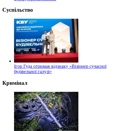
Суспільство
Ігор Гуда отримав відзнаку «Візіонер сучасної
будівельної галузі»
Кримінал