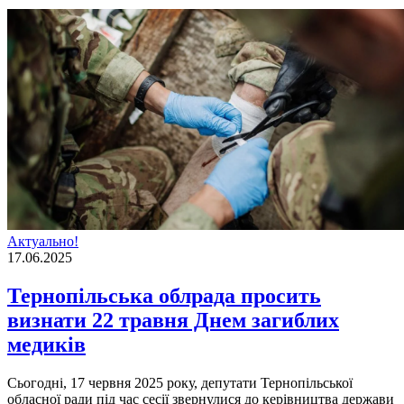
Актуально!
17.06.2025
Тернопільська облрада просить
визнати 22 травня Днем загиблих
медиків
Сьогодні, 17 червня 2025 року, депутати Тернопільської
обласної ради під час сесії звернулися до керівництва держави