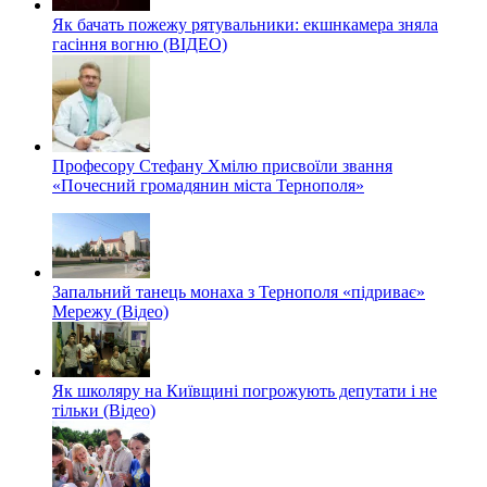
Як бачать пожежу рятувальники: екшнкамера зняла
гасіння вогню (ВІДЕО)
Професору Стефану Хмілю присвоїли звання
«Почесний громадянин міста Тернополя»
Запальний танець монаха з Тернополя «підриває»
Мережу (Відео)
Як школяру на Київщині погрожують депутати і не
тільки (Відео)