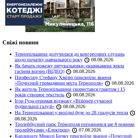
Свіжі новини
Тернопільщина долучилася до конгресових слухань
щодо початку навчального року
08.08.2026
Як бачать пожежу рятувальники: екшнкамера зняла
гасіння вогню (ВІДЕО)
08.08.2026
Професору Стефану Хмілю присвоїли звання
«Почесний громадянин міста Тернополя»
08.08.2026
Як житель Тернопільщини скористався грантом і 15
років створює текстиль
08.08.2026
Ігор Гуда отримав відзнаку «Візіонер сучасної
будівельної галузі»
08.08.2026
На Тернопільщині у вихідні буде до 28 градусів тепла
08.08.2026
Тролейбусний парк Тернополя поповнився ще 8 новими
тролейбусами «Електрон»
07.08.2026
Кардиналу Миколі Бичку присвоїли звання «Почесний