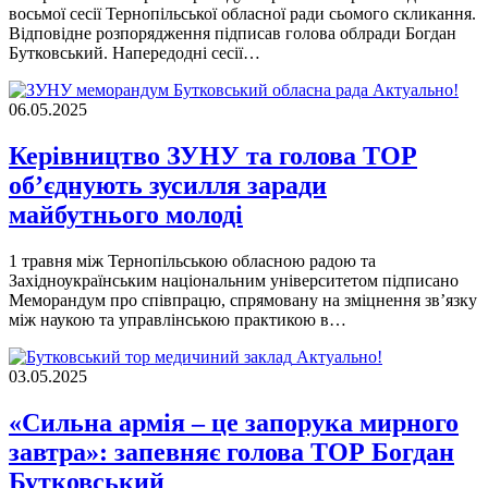
восьмої сесії Тернопільської обласної ради сьомого скликання.
Відповідне розпорядження підписав голова облради Богдан
Бутковський. Напередодні сесії…
Актуально!
06.05.2025
Керівництво ЗУНУ та голова ТОР
обʼєднують зусилля заради
майбутнього молоді
1 травня між Тернопільською обласною радою та
Західноукраїнським національним університетом підписано
Меморандум про співпрацю, спрямовану на зміцнення зв’язку
між наукою та управлінською практикою в…
Актуально!
03.05.2025
«Сильна армія – це запорука мирного
завтра»: запевняє голова ТОР Богдан
Бутковський