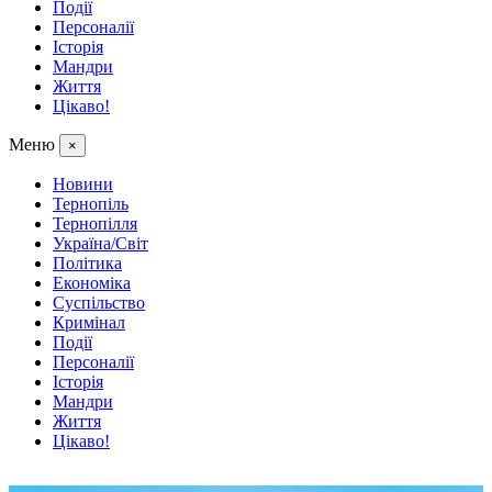
Події
Персоналії
Історія
Мандри
Життя
Цікаво!
Меню
×
Новини
Тернопіль
Тернопілля
Україна/Світ
Політика
Економіка
Суспільство
Кримінал
Події
Персоналії
Історія
Мандри
Життя
Цікаво!