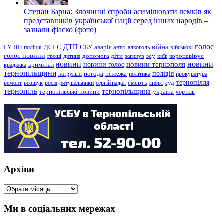
Степан Барна: Злочинні спроби асимілювати лемків як
представників української нації серед інших народів –
зазнали фіаско (фото)
голос
війна
ДТП
ГУ НП поліція
ДСНС
СБУ
аварія
авто
алкоголь
військові
голос новини
зсу
гроші
дитина
допомога
діти
загинув
київ
коронавірус
новини
новини тернополя
новини
новини голос
кримінал
крадіжка
тернопільщини
поліція
патрульні
погода
пожежа
політика
прокуратура
тернопілля
суд
ремонт
розшук
росія
рятувальники
сергій надал
смерть
спорт
тернопіль
тернопільщина
україна
тернопільські новини
чортків
Архіви
Архіви
Ми в соціальних мережах