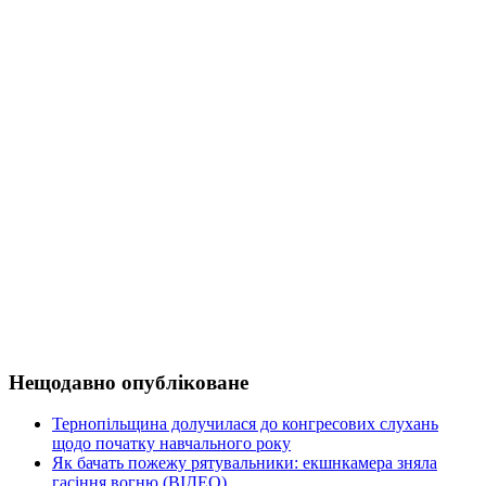
Нещодавно опубліковане
Тернопільщина долучилася до конгресових слухань
щодо початку навчального року
Як бачать пожежу рятувальники: екшнкамера зняла
гасіння вогню (ВІДЕО)