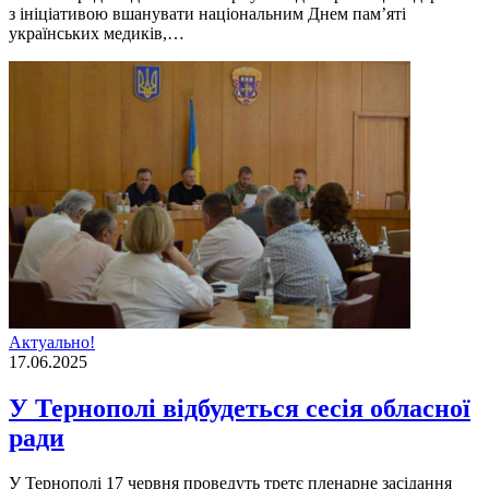
з ініціативою вшанувати національним Днем памʼяті
українських медиків,…
Актуально!
17.06.2025
У Тернополі відбудеться сесія обласної
ради
У Тернополі 17 червня проведуть третє пленарне засідання