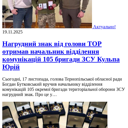
Актуально!
19.11.2025
Нагрудний знак від голови ТОР
отримав начальник відділення
комунікацій 105 бригади ЗСУ Кульпа
Юрій
Сьогодні, 17 листопада, голова Тернопільської обласної ради
Богдан Бутковський вручив начальнику відділення
комунікацій 105 окремої бригади територіальної оборони ЗСУ
нагрудний знак. Про це у…